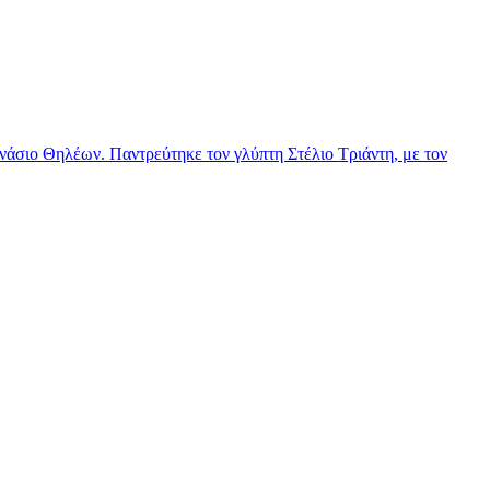
νάσιο Θηλέων. Παντρεύτηκε τον γλύπτη Στέλιο Τριάντη, με τον