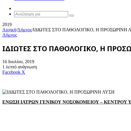
Random
Article
Αναζήτηση
για
2019
Αρχική
/
Λήμνος
/
ΙΔΙΩΤΕΣ ΣΤΟ ΠΑΘΟΛΟΓΙΚΟ, Η ΠΡΟΣΩΡΙΝΗ 
Λήμνος
ΙΔΙΩΤΕΣ ΣΤΟ ΠΑΘΟΛΟΓΙΚΟ, Η ΠΡΟΣ
16 Ιουλίου, 2019
1 λεπτό ανάγνωση
Messenger
Messenger
WhatsApp
Viber
Κοινοποίηση
Facebook
X
μέσω
E-
mail
ΕΝΩΣΗ ΙΑΤΡΩΝ ΓΕΝΙΚΟΥ ΝΟΣΟΚΟΜΕΙΟΥ – ΚΕΝΤΡΟΥ 