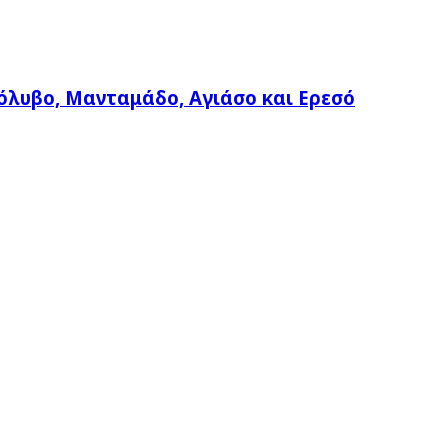
όλυβο, Μανταμάδο, Αγιάσο και Ερεσό