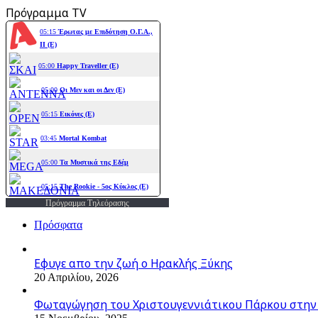
Πρόγραμμα TV
Πρόγραμμα Τηλεόρασης
Πρόσφατα
Εφυγε απο την ζωή o Ηρακλής Ξύκης
20 Απριλίου, 2026
Φωταγώγηση του Χριστουγεννιάτικου Πάρκου στην