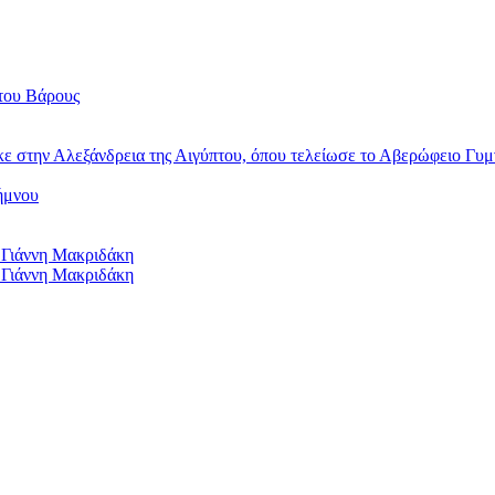
του Βάρους
κε στην Αλεξάνδρεια της Αιγύπτου, όπου τελείωσε το Αβερώφειο Γυμ
ήμνου
 Γιάννη Μακριδάκη
 Γιάννη Μακριδάκη