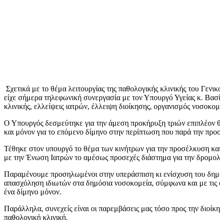
Σχετικά με το θέμα λειτουργίας της παθολογικής κλινικής του Γ
είχε σήμερα τηλεφωνική συνεργασία με τον Υπουργό Υγείας κ. Βασί
κλινικής, ελλείψεις ιατρών, έλλειψη διοίκησης, οργανισμός νοσοκομ
Ο Υπουργός δεσμεύτηκε για την άμεση προκήρυξη τριών επιπλέον θέ
και μόνον για το επόμενο δίμηνο στην περίπτωση που παρά την προσ
Τέθηκε στον υπουργό το θέμα των κινήτρων για την προσέλκυση και
με την Ένωση Ιατρών το αμέσως προσεχές διάστημα για την δρομο
Παραμένουμε προσηλωμένοι στην υπεράσπιση κι ενίσχυση του δημοσί
απασχόληση ιδιωτών στα δημόσια νοσοκομεία, σύμφωνα και με τις ο
ένα δίμηνο μόνον.
Παράλληλα, συνεχείς είναι οι παρεμβάσεις μας τόσο προς την διοί
παθολογική κλινική.