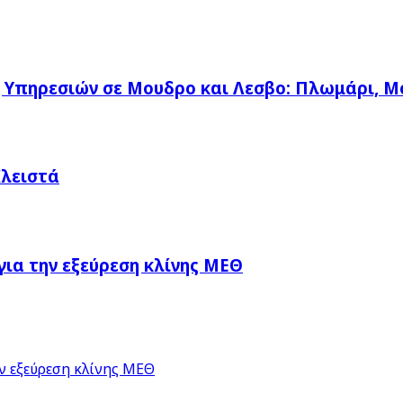
η Υπηρεσιών σε Μουδρο και Λεσβο: Πλωμάρι, Μ
Κλειστά
ια την εξεύρεση κλίνης ΜΕΘ
ν εξεύρεση κλίνης ΜΕΘ