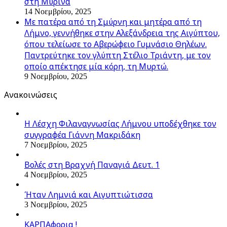
στη Μύρινα
14 Νοεμβρίου, 2025
Με πατέρα από τη Σμύρνη και μητέρα από τη
Λήμνο, γεννήθηκε στην Αλεξάνδρεια της Αιγύπτου,
όπου τελείωσε το Αβερώφειο Γυμνάσιο Θηλέων.
Παντρεύτηκε τον γλύπτη Στέλιο Τριάντη, με τον
οποίο απέκτησε μία κόρη, τη Μυρτώ.
9 Νοεμβρίου, 2025
Ανακοινώσεις
Η Λέσχη Φιλαναγνωσίας Λήμνου υποδέχθηκε τον
συγγραφέα Γιάννη Μακριδάκη
7 Νοεμβρίου, 2025
Βολές στη Βραχνή Παναγιά Δευτ. 1
4 Νοεμβρίου, 2025
Ήταν Λημνιά και Αιγυπτιώτισσα
3 Νοεμβρίου, 2025
ΚΑΡΠΑφορια !