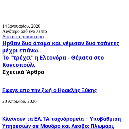
14 Ιανουαρίου, 2020
Λιγότερο από ένα λεπτό
Δείτε περισσότερα
Ηρθαν
Ηρθαν δυο άτομα και γέμισαν δυο τσάντες
δυο
μέχρι επάνω..
άτομα
Το
Το "τρέχει" η Ελεονόρα - Θέματα στο
και
"τρέχει"
γέμισαν
Κοντοπούλι
η
δυο
Σχετικά Άρθρα
Ελεονόρα
τσάντες
-
μέχρι
Θέματα
επάνω..
στο
Εφυγε απο την ζωή o Ηρακλής Ξύκης
Κοντοπούλι
20 Απριλίου, 2026
Κλείνουν τα ΕΛ.ΤΑ ταχυδρομεία – Υποβάθμιση
Υπηρεσιών σε Μουδρο και Λεσβο: Πλωμάρι,