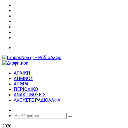
Facebook
X
YouTube
Instagram
Σύνδεση
Random
Article
Sidebar
Μενού
ΑΡΧΙΚΗ
ΛΗΜΝΟΣ
ΑΡΘΡΑ
ΠΕΡΙΟΔΙΚΟ
ΑΝΑΚΟΙΝΩΣΕΙΣ
ΑΚΟΥΣΤΕ ΡΑΔΙΟΑΛΦΑ
Random
Article
Αναζήτηση
για
2020