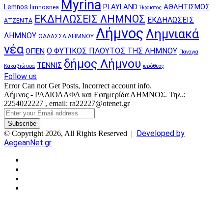
Myrina
PLAYLAND
ΑΘΛΗΤΙΣΜΟΣ
Lemnos
limnosnea
Ήφαιστος
ΕΚΔΗΛΩΣΕΙΣ ΛΗΜΝΟΣ
ΕΚΔΗΛΩΣΕΙΣ
ΑΤΖΕΝΤΑ
Λήμνος
Λημνιακά
ΛΗΜΝΟΥ
ΘΑΛΑΣΣΑ ΛΗΜΝΟΥ
νέα
Ο ΦΥΤΙΚΟΣ ΠΛΟΥΤΟΣ ΤΗΣ ΛΗΜΝΟΥ
ΟΠΕΝ
Παναγια
δήμος Λήμνου
ΤΕΝΝΙΣ
Κακαβιώτισα
ιερόθεος
Follow us
Error Can not Get Posts, Incorrect account info.
Λήμνος - ΡΑΔΙΟΑΛΦΑ και Εφημερίδα ΛΗΜΝΟΣ. Τηλ.:
2254022227 , email: ra22227@otenet.gr
Enter
your
Email
Developed by
© Copyright 2026, All Rights Reserved |
address
AegeanNet.gr
Facebook
X
YouTube
Instagram
Facebook
X
Back
to