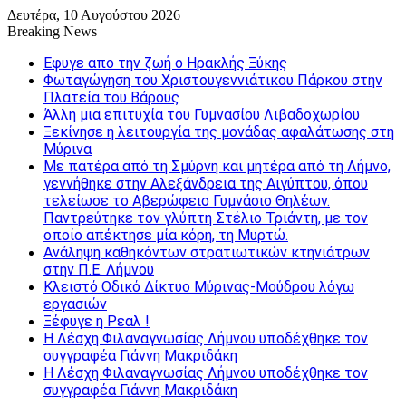
Δευτέρα, 10 Αυγούστου 2026
Breaking News
Εφυγε απο την ζωή o Ηρακλής Ξύκης
Φωταγώγηση του Χριστουγεννιάτικου Πάρκου στην
Πλατεία του Βάρους
Άλλη μια επιτυχία του Γυμνασίου Λιβαδοχωρίου
Ξεκίνησε η λειτουργία της μονάδας αφαλάτωσης στη
Μύρινα
Με πατέρα από τη Σμύρνη και μητέρα από τη Λήμνο,
γεννήθηκε στην Αλεξάνδρεια της Αιγύπτου, όπου
τελείωσε το Αβερώφειο Γυμνάσιο Θηλέων.
Παντρεύτηκε τον γλύπτη Στέλιο Τριάντη, με τον
οποίο απέκτησε μία κόρη, τη Μυρτώ.
Ανάληψη καθηκόντων στρατιωτικών κτηνιάτρων
στην Π.Ε. Λήμνου
Κλειστό Οδικό Δίκτυο Μύρινας-Μούδρου λόγω
εργασιών
Ξέφυγε η Ρεαλ !
Η Λέσχη Φιλαναγνωσίας Λήμνου υποδέχθηκε τον
συγγραφέα Γιάννη Μακριδάκη
Η Λέσχη Φιλαναγνωσίας Λήμνου υποδέχθηκε τον
συγγραφέα Γιάννη Μακριδάκη