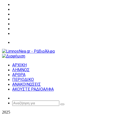
Facebook
X
YouTube
Instagram
Σύνδεση
Random
Article
Sidebar
Μενού
ΑΡΧΙΚΗ
ΛΗΜΝΟΣ
ΑΡΘΡΑ
ΠΕΡΙΟΔΙΚΟ
ΑΝΑΚΟΙΝΩΣΕΙΣ
ΑΚΟΥΣΤΕ ΡΑΔΙΟΑΛΦΑ
Random
Article
Αναζήτηση
για
2025