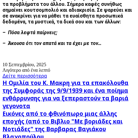
τα προβλήματα του άλλου. Σήμερα καφές συνήθως
σημαίνει κουτσομπολιό και αδιακρισία. Σε ψαρεύει και
σε ανακρίνει για να μάθει τα ευαίσθητα προσωπικά
δεδομένα, τα μυστικά, τα δικά σου και των άλλων:
– Πόσα λεφτά παίρνεις;
– Άκουσα ότι τον απατά και τα έχει με τον…
10 Σεπτεμβρίου, 2025
Λιγότερο από ένα λεπτό
Δείτε περισσότερα
Η
Η Ομιλία του Κ. Μακρη για τα επακόλουθα
Ομιλία
της Συμφοράς της 9/9/1939 και ένα ποίημα
του
ενθάρρυνσης για να ξεπεραστούν τα βαριά
Κ.
Μακρη
γεγονοτα
για
Εικόνες
Εικόνες από το φθινόπωρο μιας άλλης
τα
από
εποχής (από το Βιβλιο "Με βοριάδες και
επακόλουθα
το
Νοτιάδες" της Βαρβαρας Βαγιάκου
της
φθινόπωρο
Συμφοράς
μιας
Βλαχοπούλου