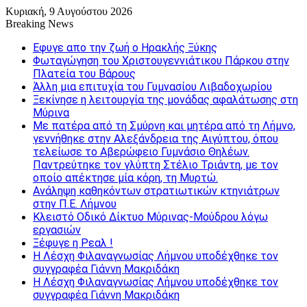
Κυριακή, 9 Αυγούστου 2026
Breaking News
Εφυγε απο την ζωή o Ηρακλής Ξύκης
Φωταγώγηση του Χριστουγεννιάτικου Πάρκου στην
Πλατεία του Βάρους
Άλλη μια επιτυχία του Γυμνασίου Λιβαδοχωρίου
Ξεκίνησε η λειτουργία της μονάδας αφαλάτωσης στη
Μύρινα
Με πατέρα από τη Σμύρνη και μητέρα από τη Λήμνο,
γεννήθηκε στην Αλεξάνδρεια της Αιγύπτου, όπου
τελείωσε το Αβερώφειο Γυμνάσιο Θηλέων.
Παντρεύτηκε τον γλύπτη Στέλιο Τριάντη, με τον
οποίο απέκτησε μία κόρη, τη Μυρτώ.
Ανάληψη καθηκόντων στρατιωτικών κτηνιάτρων
στην Π.Ε. Λήμνου
Κλειστό Οδικό Δίκτυο Μύρινας-Μούδρου λόγω
εργασιών
Ξέφυγε η Ρεαλ !
Η Λέσχη Φιλαναγνωσίας Λήμνου υποδέχθηκε τον
συγγραφέα Γιάννη Μακριδάκη
Η Λέσχη Φιλαναγνωσίας Λήμνου υποδέχθηκε τον
συγγραφέα Γιάννη Μακριδάκη