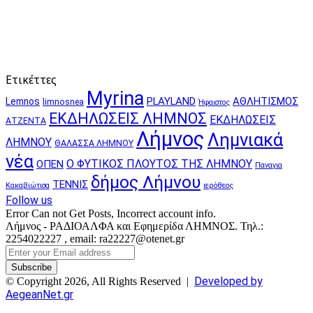
Ετικέττες
Myrina
PLAYLAND
ΑΘΛΗΤΙΣΜΟΣ
Lemnos
limnosnea
Ήφαιστος
ΕΚΔΗΛΩΣΕΙΣ ΛΗΜΝΟΣ
ΕΚΔΗΛΩΣΕΙΣ
ΑΤΖΕΝΤΑ
Λήμνος
Λημνιακά
ΛΗΜΝΟΥ
ΘΑΛΑΣΣΑ ΛΗΜΝΟΥ
νέα
Ο ΦΥΤΙΚΟΣ ΠΛΟΥΤΟΣ ΤΗΣ ΛΗΜΝΟΥ
ΟΠΕΝ
Παναγια
δήμος Λήμνου
ΤΕΝΝΙΣ
Κακαβιώτισα
ιερόθεος
Follow us
Error Can not Get Posts, Incorrect account info.
Λήμνος - ΡΑΔΙΟΑΛΦΑ και Εφημερίδα ΛΗΜΝΟΣ. Τηλ.:
2254022227 , email: ra22227@otenet.gr
Enter
your
Email
Developed by
© Copyright 2026, All Rights Reserved |
address
AegeanNet.gr