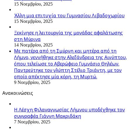
15 Νοεμβρίου, 2025
Άλλη μια επιτυχία του Γυμνασίου Λιβαδοχωρίου
15 Νοεμβρίου, 2025
Ξεκίνησε η λειτουργία της μονάδας αφαλάτωσης
στη Μύρινα
14 Νοεμβρίου, 2025
Με πατέρα από τη Σμύρνη και μητέρα από τη
Λήμνο, γεννήθηκε στην Αλεξάνδρεια της Αιγύπτου,
όπου τελείωσε το Αβερώφειο Γυμνάσιο Θηλέων.
Παντρεύτηκε τον γλύπτη Στέλιο Τριάντη, με τον
οποίο απέκτησε μία κόρη, τη Μυρτώ.
9 Νοεμβρίου, 2025
Ανακοινώσεις
Η Λέσχη Φιλαναγνωσίας Λήμνου υποδέχθηκε τον
συγγραφέα Γιάννη Μακριδάκη
7 Νοεμβρίου, 2025