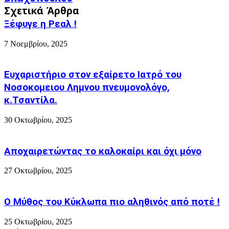
της
άλλης
Σχετικά Άρθρα
9/9/1939
εποχής
και
Ξέφυγε η Ρεαλ !
(από
ένα
το
ποίημα
7 Νοεμβρίου, 2025
Βιβλιο
ενθάρρυνσης
"Με
για
βοριάδες
να
και
Ευχαριστήριο στον εξαίρετο Ιατρό του
ξεπεραστούν
Νοτιάδες"
Νοσοκομειου Λημνου πνευμονολόγο,
τα
της
κ.Τσαντίλα.
βαριά
Βαρβαρας
γεγονοτα
Βαγιάκου
30 Οκτωβρίου, 2025
Βλαχοπούλου
Αποχαιρετώντας το καλοκαίρι και όχι μόνο
27 Οκτωβρίου, 2025
Ο Μύθος του Κύκλωπα πιο αληθινός από ποτέ !
25 Οκτωβρίου, 2025