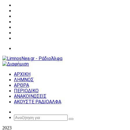
Facebook
X
YouTube
Instagram
Σύνδεση
Random
Article
Sidebar
Μενού
ΑΡΧΙΚΗ
ΛΗΜΝΟΣ
ΑΡΘΡΑ
ΠΕΡΙΟΔΙΚΟ
ΑΝΑΚΟΙΝΩΣΕΙΣ
ΑΚΟΥΣΤΕ ΡΑΔΙΟΑΛΦΑ
Random
Article
Αναζήτηση
για
2023