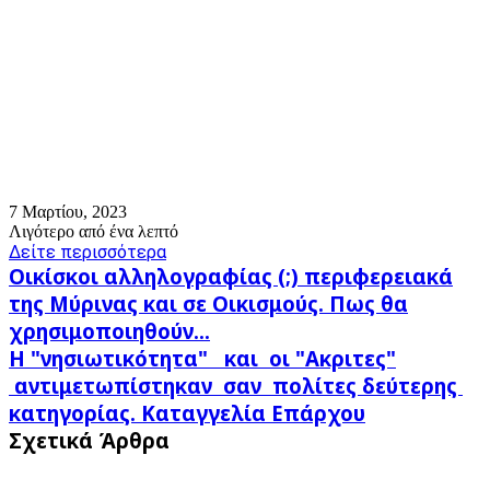
7 Μαρτίου, 2023
Λιγότερο από ένα λεπτό
Δείτε περισσότερα
Οικίσκοι
Οικίσκοι αλληλογραφίας (;) περιφερειακά
αλληλογραφίας
της Μύρινας και σε Οικισμούς. Πως θα
(;)
χρησιμοποιηθούν...
περιφερειακά
Η
της
Η "νησιωτικότητα" και οι "Ακριτες"
"νησιωτικότητα"
Μύρινας
αντιμετωπίστηκαν σαν πολίτες δεύτερης
και
κατηγορίας. Καταγγελία Επάρχου
και
σε
οι "Ακριτες"
Σχετικά Άρθρα
Οικισμούς.
αντιμετωπίστηκαν
Πως
σαν
θα