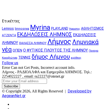
Ετικέττες
Myrina
PLAYLAND
ΑΘΛΗΤΙΣΜΟΣ
Lemnos
limnosnea
Ήφαιστος
ΕΚΔΗΛΩΣΕΙΣ ΛΗΜΝΟΣ
ΕΚΔΗΛΩΣΕΙΣ
ΑΤΖΕΝΤΑ
Λήμνος
Λημνιακά
ΛΗΜΝΟΥ
ΘΑΛΑΣΣΑ ΛΗΜΝΟΥ
νέα
Ο ΦΥΤΙΚΟΣ ΠΛΟΥΤΟΣ ΤΗΣ ΛΗΜΝΟΥ
ΟΠΕΝ
Παναγια
δήμος Λήμνου
ΤΕΝΝΙΣ
Κακαβιώτισα
ιερόθεος
Follow us
Error Can not Get Posts, Incorrect account info.
Λήμνος - ΡΑΔΙΟΑΛΦΑ και Εφημερίδα ΛΗΜΝΟΣ. Τηλ.:
2254022227 , email: ra22227@otenet.gr
Enter
your
Email
Developed by
© Copyright 2026, All Rights Reserved |
address
AegeanNet.gr
Facebook
X