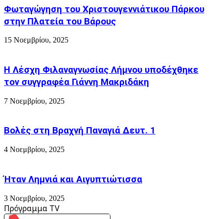
πολίτες
χρησιμοποιηθούν...
Φωταγώγηση του Χριστουγεννιάτικου Πάρκου
δεύτερης
στην Πλατεία του Βάρους
κατηγορίας.
Καταγγελία
15 Νοεμβρίου, 2025
Επάρχου
Η Λέσχη Φιλαναγνωσίας Λήμνου υποδέχθηκε
τον συγγραφέα Γιάννη Μακριδάκη
7 Νοεμβρίου, 2025
Βολές στη Βραχνή Παναγιά Δευτ. 1
4 Νοεμβρίου, 2025
Ήταν Λημνιά και Αιγυπτιώτισσα
3 Νοεμβρίου, 2025
Πρόγραμμα TV