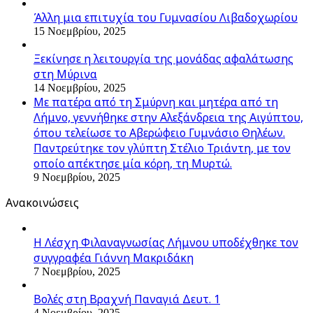
Άλλη μια επιτυχία του Γυμνασίου Λιβαδοχωρίου
15 Νοεμβρίου, 2025
Ξεκίνησε η λειτουργία της μονάδας αφαλάτωσης
στη Μύρινα
14 Νοεμβρίου, 2025
Με πατέρα από τη Σμύρνη και μητέρα από τη
Λήμνο, γεννήθηκε στην Αλεξάνδρεια της Αιγύπτου,
όπου τελείωσε το Αβερώφειο Γυμνάσιο Θηλέων.
Παντρεύτηκε τον γλύπτη Στέλιο Τριάντη, με τον
οποίο απέκτησε μία κόρη, τη Μυρτώ.
9 Νοεμβρίου, 2025
Ανακοινώσεις
Η Λέσχη Φιλαναγνωσίας Λήμνου υποδέχθηκε τον
συγγραφέα Γιάννη Μακριδάκη
7 Νοεμβρίου, 2025
Βολές στη Βραχνή Παναγιά Δευτ. 1
4 Νοεμβρίου, 2025