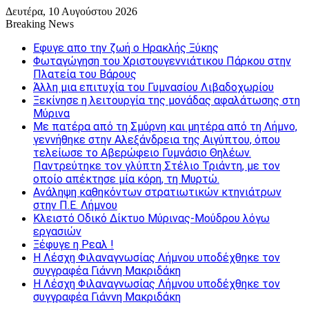
Δευτέρα, 10 Αυγούστου 2026
Breaking News
Εφυγε απο την ζωή o Ηρακλής Ξύκης
Φωταγώγηση του Χριστουγεννιάτικου Πάρκου στην
Πλατεία του Βάρους
Άλλη μια επιτυχία του Γυμνασίου Λιβαδοχωρίου
Ξεκίνησε η λειτουργία της μονάδας αφαλάτωσης στη
Μύρινα
Με πατέρα από τη Σμύρνη και μητέρα από τη Λήμνο,
γεννήθηκε στην Αλεξάνδρεια της Αιγύπτου, όπου
τελείωσε το Αβερώφειο Γυμνάσιο Θηλέων.
Παντρεύτηκε τον γλύπτη Στέλιο Τριάντη, με τον
οποίο απέκτησε μία κόρη, τη Μυρτώ.
Ανάληψη καθηκόντων στρατιωτικών κτηνιάτρων
στην Π.Ε. Λήμνου
Κλειστό Οδικό Δίκτυο Μύρινας-Μούδρου λόγω
εργασιών
Ξέφυγε η Ρεαλ !
Η Λέσχη Φιλαναγνωσίας Λήμνου υποδέχθηκε τον
συγγραφέα Γιάννη Μακριδάκη
Η Λέσχη Φιλαναγνωσίας Λήμνου υποδέχθηκε τον
συγγραφέα Γιάννη Μακριδάκη