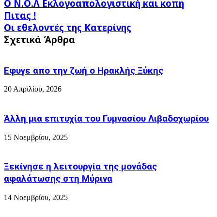
Ο
Ο Ν.Ο.Λ Εκλογοαπολογιστική και κοπη
Ν.Ο.Λ
Πιτας !
Εκλογοαπολογιστική
Οι
Οι εθελοντές της Κατερίνης
και
εθελοντές
κοπη
Σχετικά Άρθρα
της
Πιτας
Κατερίνης
!
Εφυγε απο την ζωή o Ηρακλής Ξύκης
20 Απριλίου, 2026
Άλλη μια επιτυχία του Γυμνασίου Λιβαδοχωρίου
15 Νοεμβρίου, 2025
Ξεκίνησε η λειτουργία της μονάδας
αφαλάτωσης στη Μύρινα
14 Νοεμβρίου, 2025