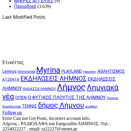
ΜΙΚΡΕΣ ΑΓΓΕΛΙΕΣ
(9)
Περιοδικό
(3.639)
Last Modified Posts
Ετικέττες
Myrina
PLAYLAND
ΑΘΛΗΤΙΣΜΟΣ
Lemnos
limnosnea
Ήφαιστος
ΕΚΔΗΛΩΣΕΙΣ ΛΗΜΝΟΣ
ΕΚΔΗΛΩΣΕΙΣ
ΑΤΖΕΝΤΑ
Λήμνος
Λημνιακά
ΛΗΜΝΟΥ
ΘΑΛΑΣΣΑ ΛΗΜΝΟΥ
νέα
Ο ΦΥΤΙΚΟΣ ΠΛΟΥΤΟΣ ΤΗΣ ΛΗΜΝΟΥ
ΟΠΕΝ
Παναγια
δήμος Λήμνου
ΤΕΝΝΙΣ
Κακαβιώτισα
ιερόθεος
Follow us
Error Can not Get Posts, Incorrect account info.
Λήμνος - ΡΑΔΙΟΑΛΦΑ και Εφημερίδα ΛΗΜΝΟΣ. Τηλ.:
2254022227 , email: ra22227@otenet.gr