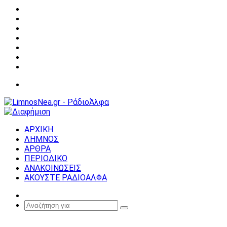
Facebook
X
YouTube
Instagram
Σύνδεση
Random
Article
Sidebar
Μενού
ΑΡΧΙΚΗ
ΛΗΜΝΟΣ
ΑΡΘΡΑ
ΠΕΡΙΟΔΙΚΟ
ΑΝΑΚΟΙΝΩΣΕΙΣ
ΑΚΟΥΣΤΕ ΡΑΔΙΟΑΛΦΑ
Random
Article
Αναζήτηση
για