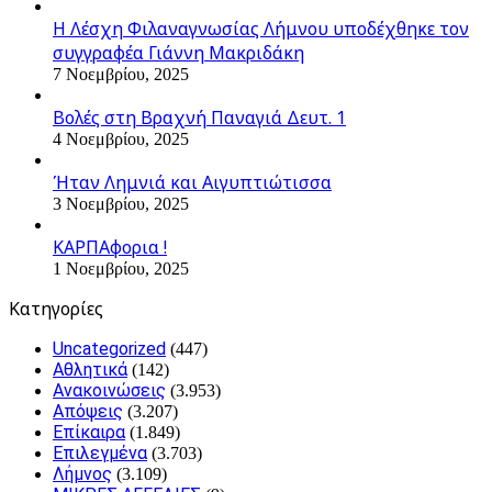
Η Λέσχη Φιλαναγνωσίας Λήμνου υποδέχθηκε τον
συγγραφέα Γιάννη Μακριδάκη
7 Νοεμβρίου, 2025
Βολές στη Βραχνή Παναγιά Δευτ. 1
4 Νοεμβρίου, 2025
Ήταν Λημνιά και Αιγυπτιώτισσα
3 Νοεμβρίου, 2025
ΚΑΡΠΑφορια !
1 Νοεμβρίου, 2025
Kατηγορίες
Uncategorized
(447)
Αθλητικά
(142)
Ανακοινώσεις
(3.953)
Απόψεις
(3.207)
Επίκαιρα
(1.849)
Επιλεγμένα
(3.703)
Λήμνος
(3.109)