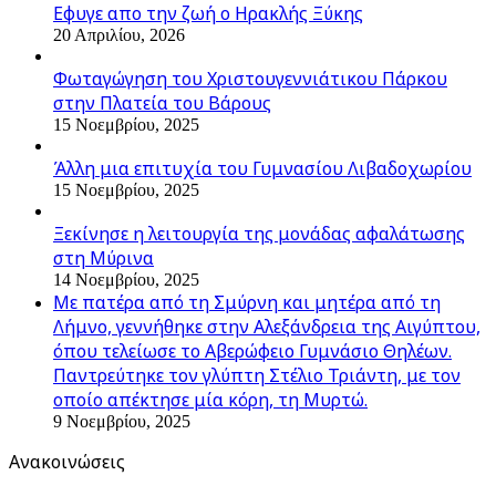
Εφυγε απο την ζωή o Ηρακλής Ξύκης
20 Απριλίου, 2026
Φωταγώγηση του Χριστουγεννιάτικου Πάρκου
στην Πλατεία του Βάρους
15 Νοεμβρίου, 2025
Άλλη μια επιτυχία του Γυμνασίου Λιβαδοχωρίου
15 Νοεμβρίου, 2025
Ξεκίνησε η λειτουργία της μονάδας αφαλάτωσης
στη Μύρινα
14 Νοεμβρίου, 2025
Με πατέρα από τη Σμύρνη και μητέρα από τη
Λήμνο, γεννήθηκε στην Αλεξάνδρεια της Αιγύπτου,
όπου τελείωσε το Αβερώφειο Γυμνάσιο Θηλέων.
Παντρεύτηκε τον γλύπτη Στέλιο Τριάντη, με τον
οποίο απέκτησε μία κόρη, τη Μυρτώ.
9 Νοεμβρίου, 2025
Ανακοινώσεις