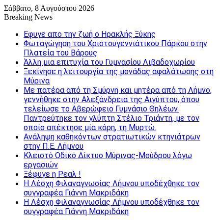
Σάββατο, 8 Αυγούστου 2026
Breaking News
Εφυγε απο την ζωή o Ηρακλής Ξύκης
Φωταγώγηση του Χριστουγεννιάτικου Πάρκου στην
Πλατεία του Βάρους
Άλλη μια επιτυχία του Γυμνασίου Λιβαδοχωρίου
Ξεκίνησε η λειτουργία της μονάδας αφαλάτωσης στη
Μύρινα
Με πατέρα από τη Σμύρνη και μητέρα από τη Λήμνο,
γεννήθηκε στην Αλεξάνδρεια της Αιγύπτου, όπου
τελείωσε το Αβερώφειο Γυμνάσιο Θηλέων.
Παντρεύτηκε τον γλύπτη Στέλιο Τριάντη, με τον
οποίο απέκτησε μία κόρη, τη Μυρτώ.
Ανάληψη καθηκόντων στρατιωτικών κτηνιάτρων
στην Π.Ε. Λήμνου
Κλειστό Οδικό Δίκτυο Μύρινας-Μούδρου λόγω
εργασιών
Ξέφυγε η Ρεαλ !
Η Λέσχη Φιλαναγνωσίας Λήμνου υποδέχθηκε τον
συγγραφέα Γιάννη Μακριδάκη
Η Λέσχη Φιλαναγνωσίας Λήμνου υποδέχθηκε τον
συγγραφέα Γιάννη Μακριδάκη