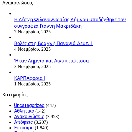
Ανακοινώσεις
Η Λέσχη Φιλαναγνωσίας Λήμνου υποδέχθηκε τον
συγγραφέα Γιάννη Μακριδάκη
7 Νοεμβρίου, 2025
Βολές στη Βραχνή Παναγιά Δευτ. 1
4 Νοεμβρίου, 2025
Ήταν Λημνιά και Αιγυπτιώτισσα
3 Νοεμβρίου, 2025
ΚΑΡΠΑφορια !
1 Νοεμβρίου, 2025
Kατηγορίες
Uncategorized
(447)
Αθλητικά
(142)
Ανακοινώσεις
(3.953)
Απόψεις
(3.207)
Επίκαιρα
(1.849)