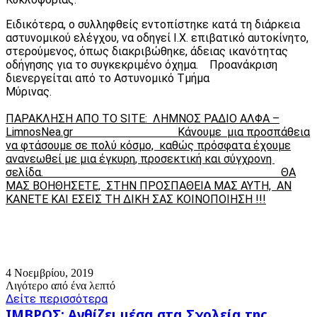
Ειδικότερα, ο συλληφθείς εντοπίστηκε κατά τη διάρκεια
αστυνομικού ελέγχου, να οδηγεί Ι.Χ. επιβατικό αυτοκίνητο,
στερούμενος, όπως διακριβώθηκε, άδειας ικανότητας
οδήγησης για το συγκεκριμένο όχημα. Προανάκριση
διενεργείται από το Αστυνομικό Τμήμα
Μύρ
ΠΑΡΑΚΛΗΣΗ ΑΠΟ ΤΟ SITE: ΛΗΜΝΟΣ ΡΑΔΙΟ ΑΛΦΑ –
LimnosNea.
gr
Κάνουμε μια προσπάθεια
να φτάσουμε σε πολύ κόσμο, καθώς πρόσφατα έχουμε
ανανεωθεί με μια έγκυρη, προσεκτική και σύγχρονη
σελίδα. ΘΑ
ΜΑΣ ΒΟΗΘΗΣΕΤΕ, ΣΤΗΝ ΠΡΟΣΠΑΘΕΙΑ ΜΑΣ ΑΥΤΗ, ΑΝ
ΚΑΝΕΤΕ ΚΑΙ ΕΣΕΙΣ ΤΗ ΔΙΚΗ ΣΑΣ ΚΟΙΝΟΠΟΙΗΣΗ !!!
4 Νοεμβρίου, 2019
Λιγότερο από ένα λεπτό
Δείτε περισσότερα
ΙΜΒΡΟΣ:
ΙΜΒΡΟΣ: Ανθίζει μέσα στα Σχολεία της.