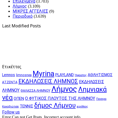
Επιλεγμένα
(3.703)
Λήμνος
(3.109)
ΜΙΚΡΕΣ ΑΓΓΕΛΙΕΣ
(9)
Περιοδικό
(3.639)
Last Modified Posts
Ετικέττες
Myrina
PLAYLAND
ΑΘΛΗΤΙΣΜΟΣ
Lemnos
limnosnea
Ήφαιστος
ΕΚΔΗΛΩΣΕΙΣ ΛΗΜΝΟΣ
ΕΚΔΗΛΩΣΕΙΣ
ΑΤΖΕΝΤΑ
Λήμνος
Λημνιακά
ΛΗΜΝΟΥ
ΘΑΛΑΣΣΑ ΛΗΜΝΟΥ
νέα
Ο ΦΥΤΙΚΟΣ ΠΛΟΥΤΟΣ ΤΗΣ ΛΗΜΝΟΥ
ΟΠΕΝ
Παναγια
δήμος Λήμνου
ΤΕΝΝΙΣ
Κακαβιώτισα
ιερόθεος
Follow us
Error Can not Get Posts, Incorrect account info.