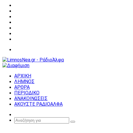
Facebook
X
YouTube
Instagram
Σύνδεση
Random
Article
Sidebar
Μενού
ΑΡΧΙΚΗ
ΛΗΜΝΟΣ
ΑΡΘΡΑ
ΠΕΡΙΟΔΙΚΟ
ΑΝΑΚΟΙΝΩΣΕΙΣ
ΑΚΟΥΣΤΕ ΡΑΔΙΟΑΛΦΑ
Random
Article
Αναζήτηση
για