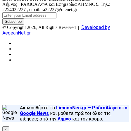
Λήμνος - ΡΑΔΙΟΑΛΦΑ και Εφημερίδα ΛΗΜΝΟΣ. Τηλ.:
2254022227 , email: ra22227@otenet.gr
Enter
your
Email
Developed by
© Copyright 2026, All Rights Reserved |
address
AegeanNet.gr
Facebook
X
YouTube
Instagram
Facebook
X
Back
to
top
button
Ακολουθήστε το
LimnosNea.gr – ΡάδιοΆλφα στο
Google News
και μάθετε πρώτοι όλες τις
ειδήσεις από την
Λήμνο
και τον κόσμο.
×