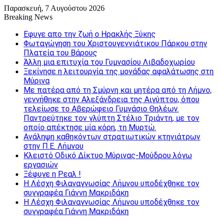
Παρασκευή, 7 Αυγούστου 2026
Breaking News
Εφυγε απο την ζωή o Ηρακλής Ξύκης
Φωταγώγηση του Χριστουγεννιάτικου Πάρκου στην
Πλατεία του Βάρους
Άλλη μια επιτυχία του Γυμνασίου Λιβαδοχωρίου
Ξεκίνησε η λειτουργία της μονάδας αφαλάτωσης στη
Μύρινα
Με πατέρα από τη Σμύρνη και μητέρα από τη Λήμνο,
γεννήθηκε στην Αλεξάνδρεια της Αιγύπτου, όπου
τελείωσε το Αβερώφειο Γυμνάσιο Θηλέων.
Παντρεύτηκε τον γλύπτη Στέλιο Τριάντη, με τον
οποίο απέκτησε μία κόρη, τη Μυρτώ.
Ανάληψη καθηκόντων στρατιωτικών κτηνιάτρων
στην Π.Ε. Λήμνου
Κλειστό Οδικό Δίκτυο Μύρινας-Μούδρου λόγω
εργασιών
Ξέφυγε η Ρεαλ !
Η Λέσχη Φιλαναγνωσίας Λήμνου υποδέχθηκε τον
συγγραφέα Γιάννη Μακριδάκη
Η Λέσχη Φιλαναγνωσίας Λήμνου υποδέχθηκε τον
συγγραφέα Γιάννη Μακριδάκη