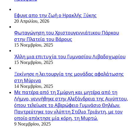
Εφυγε απο την ζωή o Ηρακλής Ξύκης
20 Απριλίου, 2026
Φωταγώγηση του Χριστουγεννιάτικου Πάρκου
στην Πλατεία του Βάρους
15 Νοεμβρίου, 2025
Άλλη μια επιτυχία του Γυμνασίου Λιβαδοχωρίου
15 Νοεμβρίου, 2025
Ξεκίνησε η λειτουργία της μονάδας αφαλάτωσης
στη Μύρινα
14 Νοεμβρίου, 2025
Με πατέρα από τη Σμύρνη και μητέρα από τη
Λήμνο, γεννήθηκε στην Αλεξάνδρεια της Αιγύπτου,
όπου τελείωσε το Αβερώφειο Γυμνάσιο Θηλέων.
Παντρεύτηκε τον γλύπτη Στέλιο Τριάντη, με τον
οποίο απέκτησε μία κόρη, τη Μυρτώ.
9 Νοεμβρίου, 2025