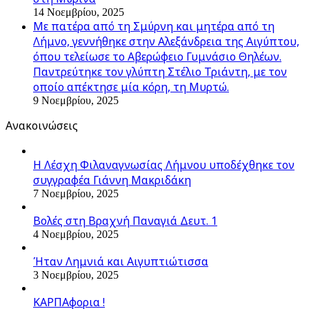
14 Νοεμβρίου, 2025
Με πατέρα από τη Σμύρνη και μητέρα από τη
Λήμνο, γεννήθηκε στην Αλεξάνδρεια της Αιγύπτου,
όπου τελείωσε το Αβερώφειο Γυμνάσιο Θηλέων.
Παντρεύτηκε τον γλύπτη Στέλιο Τριάντη, με τον
οποίο απέκτησε μία κόρη, τη Μυρτώ.
9 Νοεμβρίου, 2025
Ανακοινώσεις
Η Λέσχη Φιλαναγνωσίας Λήμνου υποδέχθηκε τον
συγγραφέα Γιάννη Μακριδάκη
7 Νοεμβρίου, 2025
Βολές στη Βραχνή Παναγιά Δευτ. 1
4 Νοεμβρίου, 2025
Ήταν Λημνιά και Αιγυπτιώτισσα
3 Νοεμβρίου, 2025
ΚΑΡΠΑφορια !