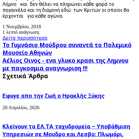
Λήμνο και δεν θέλει να πληρώνει κάθε φορά το
πηγαινέλα και τη διαμονή εδώ των Κριτών οι οποίοι θα
έρχονται για κάθε αγώνα.
1 Νοεμβρίου, 2018
1 λεπτό ανάγνωση
Δείτε περισσότερα
Το
Το Γυμνάσιο Μούδρου συναντά το Πολεμικό
Γυμνάσιο
Μουσείο Αθηνών
Μούδρου
Αέλιος
Αέλιος Οινος - ενα γλυκο κρασι της Λημνου
συναντά
Οινος
το
με παγκοσμια αναγνωριση !!!
-
Πολεμικό
Σχετικά Άρθρα
ενα
Μουσείο
γλυκο
Αθηνών
κρασι
της
Εφυγε απο την ζωή o Ηρακλής Ξύκης
Λημνου
με
20 Απριλίου, 2026
παγκοσμια
αναγνωριση
!!!
Κλείνουν τα ΕΛ.ΤΑ ταχυδρομεία – Υποβάθμιση
Υπηρεσιών σε Μουδρο και Λεσβο: Πλωμάρι,