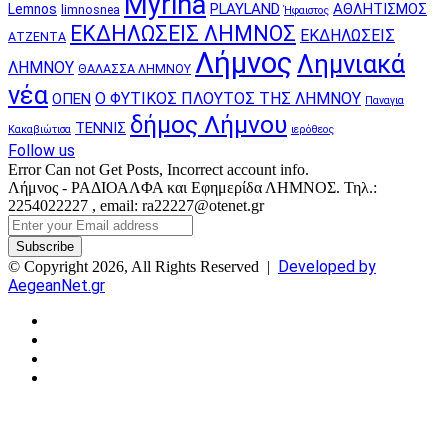
Myrina
PLAYLAND
ΑΘΛΗΤΙΣΜΟΣ
Lemnos
limnosnea
Ήφαιστος
ΕΚΔΗΛΩΣΕΙΣ ΛΗΜΝΟΣ
ΕΚΔΗΛΩΣΕΙΣ
ΑΤΖΕΝΤΑ
Λήμνος
Λημνιακά
ΛΗΜΝΟΥ
ΘΑΛΑΣΣΑ ΛΗΜΝΟΥ
νέα
Ο ΦΥΤΙΚΟΣ ΠΛΟΥΤΟΣ ΤΗΣ ΛΗΜΝΟΥ
ΟΠΕΝ
Παναγια
δήμος Λήμνου
ΤΕΝΝΙΣ
Κακαβιώτισα
ιερόθεος
Follow us
Error Can not Get Posts, Incorrect account info.
Λήμνος - ΡΑΔΙΟΑΛΦΑ και Εφημερίδα ΛΗΜΝΟΣ. Τηλ.:
2254022227 , email: ra22227@otenet.gr
Enter
your
Email
Developed by
© Copyright 2026, All Rights Reserved |
address
AegeanNet.gr
Facebook
X
YouTube
Instagram
Facebook
X
Back
to