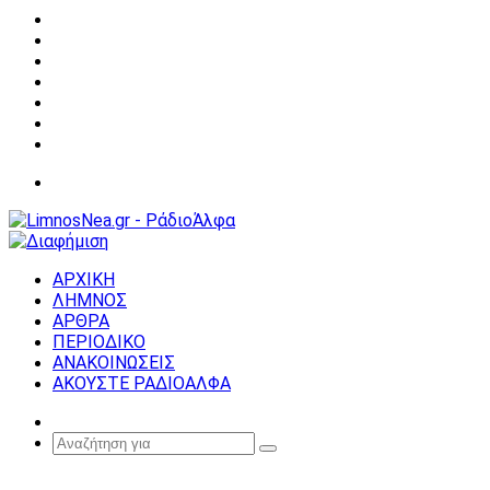
Facebook
X
YouTube
Instagram
Σύνδεση
Random
Article
Sidebar
Μενού
ΑΡΧΙΚΗ
ΛΗΜΝΟΣ
ΑΡΘΡΑ
ΠΕΡΙΟΔΙΚΟ
ΑΝΑΚΟΙΝΩΣΕΙΣ
ΑΚΟΥΣΤΕ ΡΑΔΙΟΑΛΦΑ
Random
Article
Αναζήτηση
για