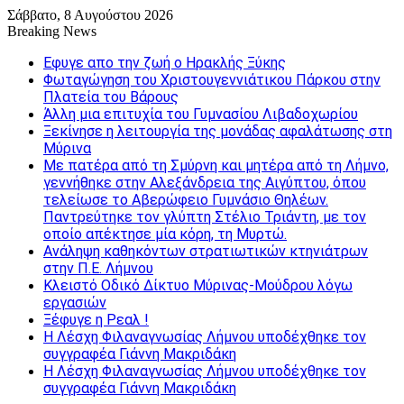
Σάββατο, 8 Αυγούστου 2026
Breaking News
Εφυγε απο την ζωή o Ηρακλής Ξύκης
Φωταγώγηση του Χριστουγεννιάτικου Πάρκου στην
Πλατεία του Βάρους
Άλλη μια επιτυχία του Γυμνασίου Λιβαδοχωρίου
Ξεκίνησε η λειτουργία της μονάδας αφαλάτωσης στη
Μύρινα
Με πατέρα από τη Σμύρνη και μητέρα από τη Λήμνο,
γεννήθηκε στην Αλεξάνδρεια της Αιγύπτου, όπου
τελείωσε το Αβερώφειο Γυμνάσιο Θηλέων.
Παντρεύτηκε τον γλύπτη Στέλιο Τριάντη, με τον
οποίο απέκτησε μία κόρη, τη Μυρτώ.
Ανάληψη καθηκόντων στρατιωτικών κτηνιάτρων
στην Π.Ε. Λήμνου
Κλειστό Οδικό Δίκτυο Μύρινας-Μούδρου λόγω
εργασιών
Ξέφυγε η Ρεαλ !
Η Λέσχη Φιλαναγνωσίας Λήμνου υποδέχθηκε τον
συγγραφέα Γιάννη Μακριδάκη
Η Λέσχη Φιλαναγνωσίας Λήμνου υποδέχθηκε τον
συγγραφέα Γιάννη Μακριδάκη