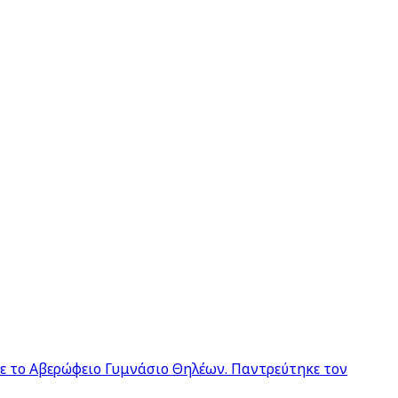
σε το Αβερώφειο Γυμνάσιο Θηλέων. Παντρεύτηκε τον