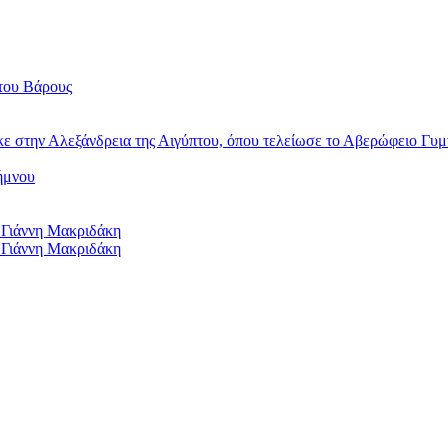
του Βάρους
κε στην Αλεξάνδρεια της Αιγύπτου, όπου τελείωσε το Αβερώφειο Γυμ
ήμνου
 Γιάννη Μακριδάκη
 Γιάννη Μακριδάκη