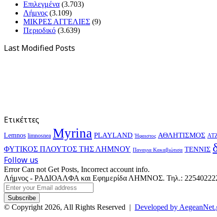
Επιλεγμένα
(3.703)
Λήμνος
(3.109)
ΜΙΚΡΕΣ ΑΓΓΕΛΙΕΣ
(9)
Περιοδικό
(3.639)
Last Modified Posts
Ετικέττες
Myrina
PLAYLAND
ΑΘΛΗΤΙΣΜΟΣ
Lemnos
limnosnea
ΑΤ
Ήφαιστος
ΦΥΤΙΚΟΣ ΠΛΟΥΤΟΣ ΤΗΣ ΛΗΜΝΟΥ
ΤΕΝΝΙΣ
Παναγια Κακαβιώτισα
Follow us
Error Can not Get Posts, Incorrect account info.
Λήμνος - ΡΑΔΙΟΑΛΦΑ και Εφημερίδα ΛΗΜΝΟΣ. Τηλ.: 2254022227 
Enter
your
Email
© Copyright 2026, All Rights Reserved |
Developed by AegeanNet.
address