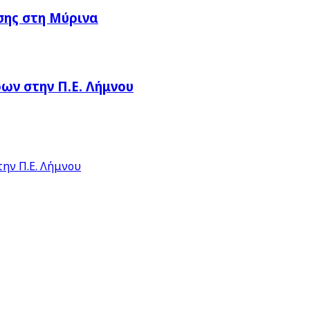
σης στη Μύρινα
ν στην Π.Ε. Λήμνου
ην Π.Ε. Λήμνου