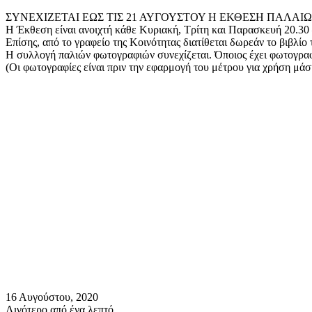
mail
ΣΥΝΕΧΙΖΕΤΑΙ ΕΩΣ ΤΙΣ 21 ΑΥΓΟΥΣΤΟΥ Η ΕΚΘΕΣΗ ΠΑΛΑΙ
Η Έκθεση είναι ανοιχτή κάθε Κυριακή, Τρίτη και Παρασκευή 20.30 
Επίσης, από το γραφείο της Κοινότητας διατίθεται δωρεάν το βιβλί
Η συλλογή παλιών φωτογραφιών συνεχίζεται. Όποιος έχει φωτογραφί
(Οι φωτογραφίες είναι πριν την εφαρμογή του μέτρου για χρήση μά
16 Αυγούστου, 2020
Λιγότερο από ένα λεπτό