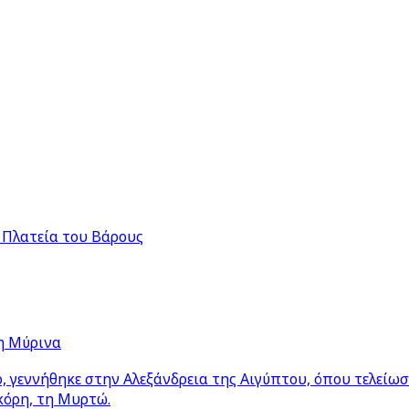
 Πλατεία του Βάρους
η Μύρινα
 γεννήθηκε στην Αλεξάνδρεια της Αιγύπτου, όπου τελείω
κόρη, τη Μυρτώ.