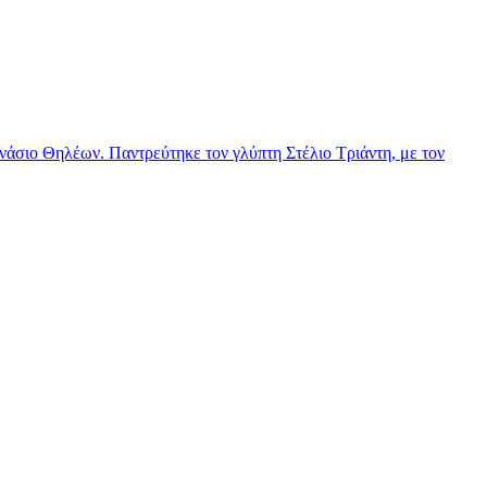
νάσιο Θηλέων. Παντρεύτηκε τον γλύπτη Στέλιο Τριάντη, με τον