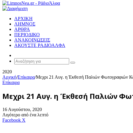
ΑΡΧΙΚΗ
ΛΗΜΝΟΣ
ΑΡΘΡΑ
ΠΕΡΙΟΔΙΚΟ
ΑΝΑΚΟΙΝΩΣΕΙΣ
ΑΚΟΥΣΤΕ ΡΑΔΙΟΑΛΦΑ
Random
Article
Αναζήτηση
για
2020
Αρχική
/
Επίκαιρα
/
Μεχρι 21 Αυγ. η Έκθεσή Παλιών Φωτογραφιών Καλ
Επίκαιρα
Μεχρι 21 Αυγ. η Έκθεσή Παλιών Φωτ
16 Αυγούστου, 2020
Λιγότερο από ένα λεπτό
Messenger
Messenger
WhatsApp
Viber
Κοινοποίηση
Facebook
X
μέσω
E-