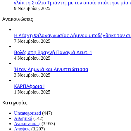
γλύπτη Στέλιο Τριάντη, με τον οποίο απέκτησε μία 
9 Νοεμβρίου, 2025
Ανακοινώσεις
Η Λέσχη Φιλαναγνωσίας Λήμνου υποδέχθηκε τον σ
7 Νοεμβρίου, 2025
Βολές στη Βραχνή Παναγιά Δευτ. 1
4 Νοεμβρίου, 2025
Ήταν Λημνιά και Αιγυπτιώτισσα
3 Νοεμβρίου, 2025
ΚΑΡΠΑφορια !
1 Νοεμβρίου, 2025
Kατηγορίες
Uncategorized
(447)
Αθλητικά
(142)
Ανακοινώσεις
(3.953)
Απόψεις
(3.207)