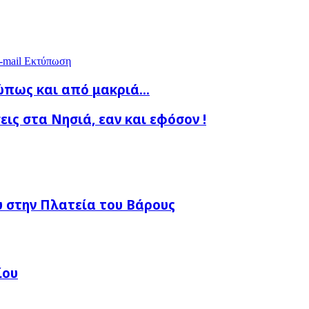
-mail
Εκτύπωση
πως και από μακριά...
εις στα Νησιά, εαν και εφόσον !
 στην Πλατεία του Βάρους
ίου