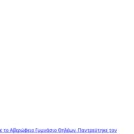
σε το Αβερώφειο Γυμνάσιο Θηλέων. Παντρεύτηκε τον