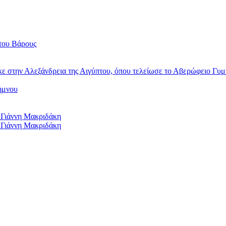
του Βάρους
κε στην Αλεξάνδρεια της Αιγύπτου, όπου τελείωσε το Αβερώφειο Γυμ
ήμνου
 Γιάννη Μακριδάκη
 Γιάννη Μακριδάκη