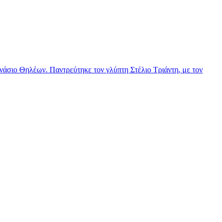
νάσιο Θηλέων. Παντρεύτηκε τον γλύπτη Στέλιο Τριάντη, με τον