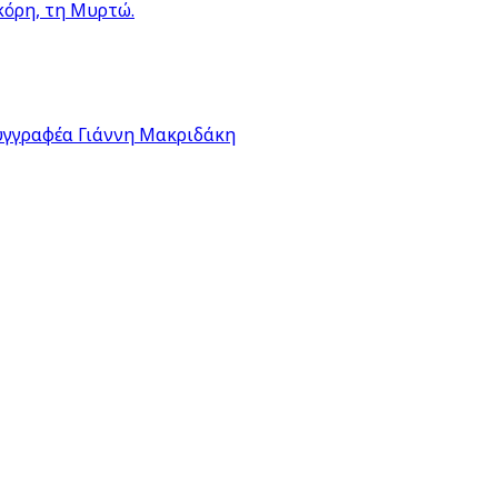
κόρη, τη Μυρτώ.
υγγραφέα Γιάννη Μακριδάκη