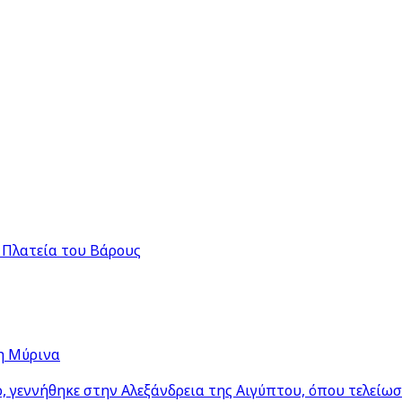
 Πλατεία του Βάρους
η Μύρινα
 γεννήθηκε στην Αλεξάνδρεια της Αιγύπτου, όπου τελείω