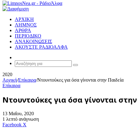
ΑΡΧΙΚΗ
ΛΗΜΝΟΣ
ΑΡΘΡΑ
ΠΕΡΙΟΔΙΚΟ
ΑΝΑΚΟΙΝΩΣΕΙΣ
ΑΚΟΥΣΤΕ ΡΑΔΙΟΑΛΦΑ
Random
Article
Αναζήτηση
για
2020
Αρχική
/
Επίκαιρα
/
Ντουντούκες για όσα γίνονται στην Παιδεία
Επίκαιρα
Ντουντούκες για όσα γίνονται στην
13 Μαΐου, 2020
1 λεπτό ανάγνωση
Messenger
Messenger
WhatsApp
Viber
Κοινοποίηση
Facebook
X
μέσω
E-