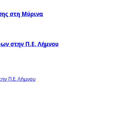
σης στη Μύρινα
ν στην Π.Ε. Λήμνου
ην Π.Ε. Λήμνου