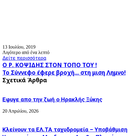
13 Ιουλίου, 2019
Λιγότερο από ένα λεπτό
Δείτε περισσότερα
Ο
Ο Ρ. ΚΟΨΙΔΗΣ ΣΤΟΝ ΤΟΠΟ ΤΟΥ !
Ρ.
Το
Το Σύννεφο έφερε βροχή... στη μιση Λημνο!
ΚΟΨΙΔΗΣ
Σύννεφο
Σχετικά Άρθρα
ΣΤΟΝ
έφερε
ΤΟΠΟ
βροχή...
ΤΟΥ
στη
!
Εφυγε απο την ζωή o Ηρακλής Ξύκης
μιση
Λημνο!
20 Απριλίου, 2026
Κλείνουν τα ΕΛ.ΤΑ ταχυδρομεία – Υποβάθμιση