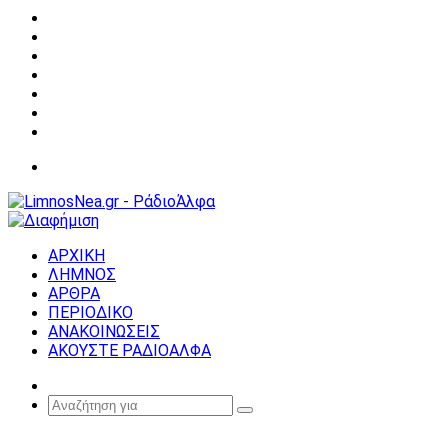
Facebook
X
YouTube
Instagram
Σύνδεση
Random
Article
Sidebar
Μενού
ΑΡΧΙΚΗ
ΛΗΜΝΟΣ
ΑΡΘΡΑ
ΠΕΡΙΟΔΙΚΟ
ΑΝΑΚΟΙΝΩΣΕΙΣ
ΑΚΟΥΣΤΕ ΡΑΔΙΟΑΛΦΑ
Random
Article
Αναζήτηση
για