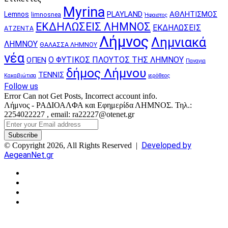
Myrina
PLAYLAND
ΑΘΛΗΤΙΣΜΟΣ
Lemnos
limnosnea
Ήφαιστος
ΕΚΔΗΛΩΣΕΙΣ ΛΗΜΝΟΣ
ΕΚΔΗΛΩΣΕΙΣ
ΑΤΖΕΝΤΑ
Λήμνος
Λημνιακά
ΛΗΜΝΟΥ
ΘΑΛΑΣΣΑ ΛΗΜΝΟΥ
νέα
Ο ΦΥΤΙΚΟΣ ΠΛΟΥΤΟΣ ΤΗΣ ΛΗΜΝΟΥ
ΟΠΕΝ
Παναγια
δήμος Λήμνου
ΤΕΝΝΙΣ
Κακαβιώτισα
ιερόθεος
Follow us
Error Can not Get Posts, Incorrect account info.
Λήμνος - ΡΑΔΙΟΑΛΦΑ και Εφημερίδα ΛΗΜΝΟΣ. Τηλ.:
2254022227 , email: ra22227@otenet.gr
Enter
your
Email
Developed by
© Copyright 2026, All Rights Reserved |
address
AegeanNet.gr
Facebook
X
YouTube
Instagram
Facebook
X
Back