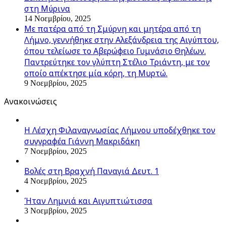
στη Μύρινα
14 Νοεμβρίου, 2025
Με πατέρα από τη Σμύρνη και μητέρα από τη
Λήμνο, γεννήθηκε στην Αλεξάνδρεια της Αιγύπτου,
όπου τελείωσε το Αβερώφειο Γυμνάσιο Θηλέων.
Παντρεύτηκε τον γλύπτη Στέλιο Τριάντη, με τον
οποίο απέκτησε μία κόρη, τη Μυρτώ.
9 Νοεμβρίου, 2025
Ανακοινώσεις
Η Λέσχη Φιλαναγνωσίας Λήμνου υποδέχθηκε τον
συγγραφέα Γιάννη Μακριδάκη
7 Νοεμβρίου, 2025
Βολές στη Βραχνή Παναγιά Δευτ. 1
4 Νοεμβρίου, 2025
Ήταν Λημνιά και Αιγυπτιώτισσα
3 Νοεμβρίου, 2025