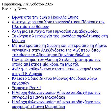
Παρασκευή, 7 Αυγούστου 2026
Breaking News
Εφυγε απο την ζωή o Ηρακλής Ξύκης
Φωταγώγηση του Χριστουγεννιάτικου Πάρκου στην
Πλατεία του Βάρους
Άλλη μια επιτυχία του Γυμνασίου Λιβαδοχωρίου
Ξεκίνησε η λειτουργία της μονάδας αφαλάτωσης στη
Μύρινα
Με πατέρα από τη Σμύρνη και μητέρα από τη Λήμνο,
γεννήθηκε στην Αλεξάνδρεια της Αιγύπτου, όπου
τελείωσε το Αβερώφειο Γυμνάσιο Θηλέων.
Παντρεύτηκε τον γλύπτη Στέλιο Τριάντη, με τον
οποίο απέκτησε μία κόρη, τη Μυρτώ.
Ανάληψη καθηκόντων στρατιωτικών κτηνιάτρων
στην Π.Ε. Λήμνου
Κλειστό Οδικό Δίκτυο Μύρινας-Μούδρου λόγω
εργασιών
Ξέφυγε η Ρεαλ !
Η Λέσχη Φιλαναγνωσίας Λήμνου υποδέχθηκε τον
συγγραφέα Γιάννη Μακριδάκη
Η Λέσχη Φιλαναγνωσίας Λήμνου υποδέχθηκε τον
συγγραφέα Γιάννη Μακριδάκη