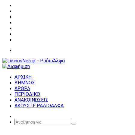
Facebook
X
YouTube
Instagram
Σύνδεση
Random
Article
Sidebar
Μενού
ΑΡΧΙΚΗ
ΛΗΜΝΟΣ
ΑΡΘΡΑ
ΠΕΡΙΟΔΙΚΟ
ΑΝΑΚΟΙΝΩΣΕΙΣ
ΑΚΟΥΣΤΕ ΡΑΔΙΟΑΛΦΑ
Random
Article
Αναζήτηση
για