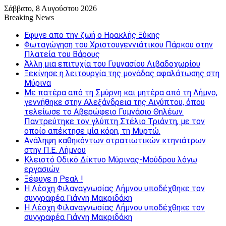
Σάββατο, 8 Αυγούστου 2026
Breaking News
Εφυγε απο την ζωή o Ηρακλής Ξύκης
Φωταγώγηση του Χριστουγεννιάτικου Πάρκου στην
Πλατεία του Βάρους
Άλλη μια επιτυχία του Γυμνασίου Λιβαδοχωρίου
Ξεκίνησε η λειτουργία της μονάδας αφαλάτωσης στη
Μύρινα
Με πατέρα από τη Σμύρνη και μητέρα από τη Λήμνο,
γεννήθηκε στην Αλεξάνδρεια της Αιγύπτου, όπου
τελείωσε το Αβερώφειο Γυμνάσιο Θηλέων.
Παντρεύτηκε τον γλύπτη Στέλιο Τριάντη, με τον
οποίο απέκτησε μία κόρη, τη Μυρτώ.
Ανάληψη καθηκόντων στρατιωτικών κτηνιάτρων
στην Π.Ε. Λήμνου
Κλειστό Οδικό Δίκτυο Μύρινας-Μούδρου λόγω
εργασιών
Ξέφυγε η Ρεαλ !
Η Λέσχη Φιλαναγνωσίας Λήμνου υποδέχθηκε τον
συγγραφέα Γιάννη Μακριδάκη
Η Λέσχη Φιλαναγνωσίας Λήμνου υποδέχθηκε τον
συγγραφέα Γιάννη Μακριδάκη