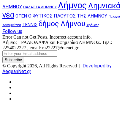
Λήμνος
Λημνιακά
ΛΗΜΝΟΥ
ΘΑΛΑΣΣΑ ΛΗΜΝΟΥ
νέα
Ο ΦΥΤΙΚΟΣ ΠΛΟΥΤΟΣ ΤΗΣ ΛΗΜΝΟΥ
ΟΠΕΝ
Παναγια
δήμος Λήμνου
ΤΕΝΝΙΣ
Κακαβιώτισα
ιερόθεος
Follow us
Error Can not Get Posts, Incorrect account info.
Λήμνος - ΡΑΔΙΟΑΛΦΑ και Εφημερίδα ΛΗΜΝΟΣ. Τηλ.:
2254022227 , email: ra22227@otenet.gr
Enter
your
Email
Developed by
© Copyright 2026, All Rights Reserved |
address
AegeanNet.gr
Facebook
X
YouTube
Instagram
Facebook
X
Back
to
top
button