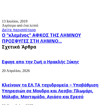
13 Ιουλίου, 2019
Λιγότερο από ένα λεπτό
Δείτε περισσότερα
Ο
Ο "κλεμένος" ΑΦΚΟΣ ΤΗΣ ΛΗΜΝΟΥ
"κλεμένος"
ΠΡΟΣΦΥΓΕΣ
ΠΡΟΣΦΥΓΕΣ ΣΤΗ ΛΗΜΝΟ...
ΑΦΚΟΣ
ΣΤΗ
Σχετικά Άρθρα
ΤΗΣ
ΛΗΜΝΟ...
ΛΗΜΝΟΥ
Εφυγε απο την ζωή o Ηρακλής Ξύκης
20 Απριλίου, 2026
Κλείνουν τα ΕΛ.ΤΑ ταχυδρομεία – Υποβάθμιση
Υπηρεσιών σε Μουδρο και Λεσβο: Πλωμάρι,
Μόλυβο, Μανταμάδο, Αγιάσο και Ερεσό