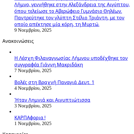
Λήμνο, γεννήθηκε στην Αλεξάνδρεια της Αιγύπτου,
όπου τελείωσε το Αβερώφειο Γυμνάσιο Θηλέων.
Παντρεύτηκε τον γλύπτη Στέλιο Τριάντη, με τον
οποίο απέκτησε μία κόρη, τη Μυρτώ.
9 Νοεμβρίου, 2025
Ανακοινώσεις
Η Λέσχη Φιλαναγνωσίας Λήμνου υποδέχθηκε τον
συγγραφέα Γιάννη Μακριδάκη
7 Νοεμβρίου, 2025
Βολές στη Βραχνή Παναγιά Δευτ. 1
4 Νοεμβρίου, 2025
Ήταν Λημνιά και Αιγυπτιώτισσα
3 Νοεμβρίου, 2025
ΚΑΡΠΑφορια !
1 Νοεμβρίου, 2025