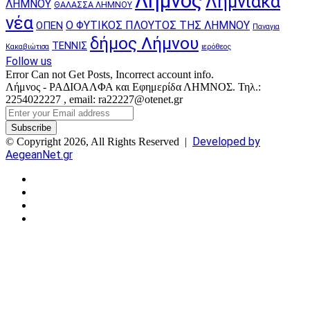
Λήμνος
Λημνιακά
ΛΗΜΝΟΥ
ΘΑΛΑΣΣΑ ΛΗΜΝΟΥ
νέα
Ο ΦΥΤΙΚΟΣ ΠΛΟΥΤΟΣ ΤΗΣ ΛΗΜΝΟΥ
ΟΠΕΝ
Παναγια
δήμος Λήμνου
ΤΕΝΝΙΣ
Κακαβιώτισα
ιερόθεος
Follow us
Error Can not Get Posts, Incorrect account info.
Λήμνος - ΡΑΔΙΟΑΛΦΑ και Εφημερίδα ΛΗΜΝΟΣ. Τηλ.:
2254022227 , email: ra22227@otenet.gr
Enter
your
Email
Developed by
© Copyright 2026, All Rights Reserved |
address
AegeanNet.gr
Facebook
X
YouTube
Instagram
Facebook
X
Back
to
top
button