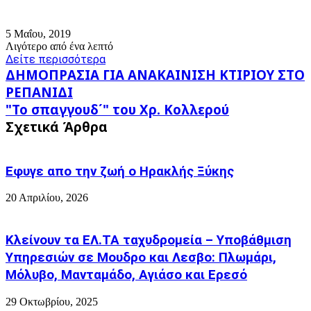
5 Μαΐου, 2019
Λιγότερο από ένα λεπτό
Δείτε περισσότερα
ΔΗΜΟΠΡΑΣΙΑ
ΔΗΜΟΠΡΑΣΙΑ ΓΙΑ ΑΝΑΚΑΙΝΙΣΗ ΚΤΙΡΙΟΥ ΣΤΟ
ΓΙΑ
ΡΕΠΑΝΙΔΙ
ΑΝΑΚΑΙΝΙΣΗ
"Το
"Το σπαγγουδ΄" του Χρ. Κολλερού
ΚΤΙΡΙΟΥ
σπαγγουδ΄"
ΣΤΟ
Σχετικά Άρθρα
του
ΡΕΠΑΝΙΔΙ
Χρ.
Κολλερού
Εφυγε απο την ζωή o Ηρακλής Ξύκης
20 Απριλίου, 2026
Κλείνουν τα ΕΛ.ΤΑ ταχυδρομεία – Υποβάθμιση
Υπηρεσιών σε Μουδρο και Λεσβο: Πλωμάρι,
Μόλυβο, Μανταμάδο, Αγιάσο και Ερεσό
29 Οκτωβρίου, 2025