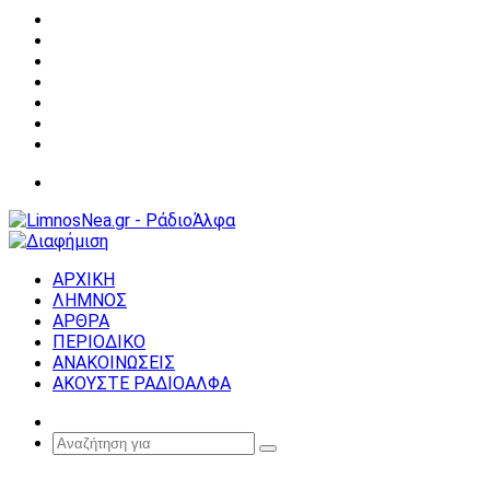
Facebook
X
YouTube
Instagram
Σύνδεση
Random
Article
Sidebar
Μενού
ΑΡΧΙΚΗ
ΛΗΜΝΟΣ
ΑΡΘΡΑ
ΠΕΡΙΟΔΙΚΟ
ΑΝΑΚΟΙΝΩΣΕΙΣ
ΑΚΟΥΣΤΕ ΡΑΔΙΟΑΛΦΑ
Random
Article
Αναζήτηση
για