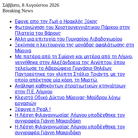
Σάββατο, 8 Αυγούστου 2026
Breaking News
Εφυγε απο την ζωή o Ηρακλής Ξύκης
Φωταγώγηση του Χριστουγεννιάτικου Πάρκου στην
Πλατεία του Βάρους
Άλλη μια επιτυχία του Γυμνασίου Λιβαδοχωρίου
Ξεκίνησε η λειτουργία της μονάδας αφαλάτωσης στη
Μύρινα
Με πατέρα από τη Σμύρνη και μητέρα από τη Λήμνο,
γεννήθηκε στην Αλεξάνδρεια της Αιγύπτου, όπου
τελείωσε το Αβερώφειο Γυμνάσιο Θηλέων.
Παντρεύτηκε τον γλύπτη Στέλιο Τριάντη, με τον
οποίο απέκτησε μία κόρη, τη Μυρτώ.
Ανάληψη καθηκόντων στρατιωτικών κτηνιάτρων
στην Π.Ε. Λήμνου
Κλειστό Οδικό Δίκτυο Μύρινας-Μούδρου λόγω
εργασιών
Ξέφυγε η Ρεαλ !
Η Λέσχη Φιλαναγνωσίας Λήμνου υποδέχθηκε τον
συγγραφέα Γιάννη Μακριδάκη
Η Λέσχη Φιλαναγνωσίας Λήμνου υποδέχθηκε τον
συγγραφέα Γιάννη Μακριδάκη