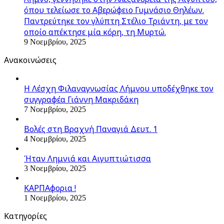
όπου τελείωσε το Αβερώφειο Γυμνάσιο Θηλέων.
Παντρεύτηκε τον γλύπτη Στέλιο Τριάντη, με τον
οποίο απέκτησε μία κόρη, τη Μυρτώ.
9 Νοεμβρίου, 2025
Ανακοινώσεις
Η Λέσχη Φιλαναγνωσίας Λήμνου υποδέχθηκε τον
συγγραφέα Γιάννη Μακριδάκη
7 Νοεμβρίου, 2025
Βολές στη Βραχνή Παναγιά Δευτ. 1
4 Νοεμβρίου, 2025
Ήταν Λημνιά και Αιγυπτιώτισσα
3 Νοεμβρίου, 2025
ΚΑΡΠΑφορια !
1 Νοεμβρίου, 2025
Kατηγορίες