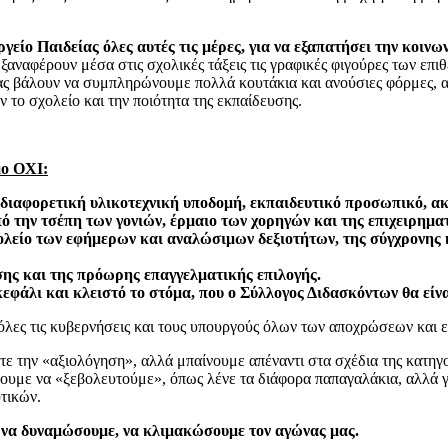
είο Παιδείας όλες αυτές τις μέρες, για να εξαπατήσει την κοινων
 ξαναφέρουν μέσα στις σχολικές τάξεις τις γραφικές φιγούρες των ε
μας βάλουν να συμπληρώνουμε πολλά κουτάκια και ανούσιες φόρμες, 
το σχολείο και την ποιότητα της εκπαίδευσης.
μο ΟΧΙ:
 διαφορετική υλικοτεχνική υποδομή, εκπαιδευτικό προσωπικό, 
πό την τσέπη των γονιών, έρμαιο των χορηγών και της επιχειρημα
χολείο των εφήμερων και αναλώσιμων δεξιοτήτων, της σύγχρονης 
σης και της πρόωρης επαγγελματικής επιλογής.
 κεφάλι και κλειστό το στόμα, που ο Σύλλογος Διδασκόντων θα εί
 όλες τις κυβερνήσεις και τους υπουργούς όλων των αποχρώσεων και 
τε την «αξιολόγηση», αλλά μπαίνουμε απέναντι στα σχέδια της κατηγο
έλουμε να «ξεβολευτούμε», όπως λένε τα διάφορα παπαγαλάκια, αλλά 
τικών.
α να δυναμώσουμε, να κλιμακώσουμε τον αγώνας μας.