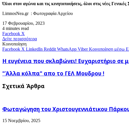
Όλοι στον αγώνα και τις κινητοποιήσεις, όλοι στις νέες Γενικές
LimnosNea.gr : Φωτογραφία Αρχείου
17 Φεβρουαρίου, 2023
4 minutes read
Messenger
Messenger
WhatsApp
Viber
Κοινοποίηση
Facebook
X
μέσω
Δείτε περισσότερα
E-
Κοινοποίηση
mail
Facebook
X
LinkedIn
Reddit
WhatsApp
Viber
Κοινοποίηση μέσω E
Η
Η ευγένεια που σκλαβώνει! Ευχαριστήριο σε 
ευγένεια
που
"Άλλα
"Άλλα κόλπα" απο το ΓΕΛ Μουδρου !
σκλαβώνει!
κόλπα"
Ευχαριστήριο
απο
Σχετικά Άρθρα
σε
το
μέλος
ΓΕΛ
του
Μουδρου
πληρώματός
!
του
Φωταγώγηση του Χριστουγεννιάτικου Πάρκου
Superstar
15 Νοεμβρίου, 2025