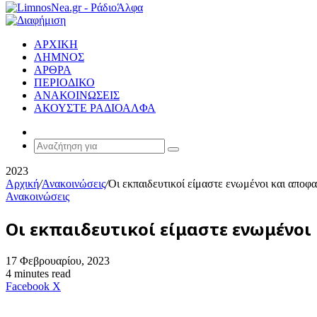
ΑΡΧΙΚΗ
ΛΗΜΝΟΣ
ΑΡΘΡΑ
ΠΕΡΙΟΔΙΚΟ
ΑΝΑΚΟΙΝΩΣΕΙΣ
ΑΚΟΥΣΤΕ ΡΑΔΙΟΑΛΦΑ
Random
Article
Αναζήτηση
για
2023
Αρχική
/
Ανακοινώσεις
/
Οι εκπαιδευτικοί είμαστε ενωμένοι και αποφ
Ανακοινώσεις
Οι εκπαιδευτικοί είμαστε ενωμένοι
17 Φεβρουαρίου, 2023
4 minutes read
Messenger
Messenger
WhatsApp
Viber
Κοινοποίηση
Facebook
X
μέσω
E-