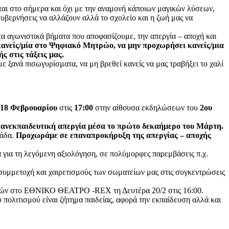
ται στο σήμερα και όχι με την αναμονή κάποιων μαγικών λύσεων,
 κυβερνήσεις να αλλάζουν αλλά το σχολείο και η ζωή μας να
α αγωνιστικά βήματα που αποφασίζουμε, την απεργία – αποχή και
κανείς/μία στο Ψηφιακό Μητρώο, να μην προχωρήσει κανείς/μια
ς στις τάξεις μας.
ε ξανά πισωγυρίσματα, να μη βρεθεί κανείς να μας τραβήξει το χαλί
 18 Φεβρουαρίου
στις
17:00
στην αίθουσα εκδηλώσεων του
2ου
πανεκπαιδευτική απεργία μέσα το πρώτο δεκαήμερο του Μάρτη.
λάδα.
Προχωράμε σε επαναπροκήρυξη της απεργίας – αποχής
α
για τη λεγόμενη αξιολόγηση, σε πολύμορφες παρεμβάσεις π.χ.
 συμμετοχή και χαιρετισμούς των σωματείων μας στις συγκεντρώσεις
τών στο ΕΘΝΙΚΟ ΘΕΑΤΡΟ -REX τη Δευτέρα 20/2 στις 16:00.
υ πολιτισμού είναι ζήτημα παιδείας, αφορά την εκπαίδευση αλλά και