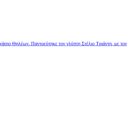
νάσιο Θηλέων. Παντρεύτηκε τον γλύπτη Στέλιο Τριάντη, με τον