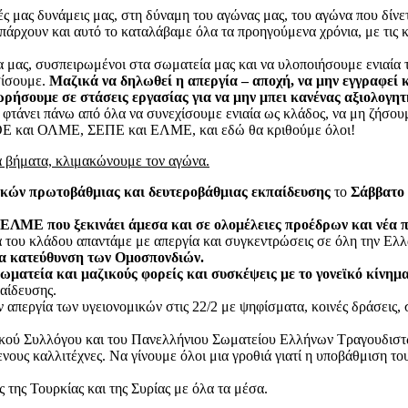
ς μας δυνάμεις μας, στη δύναμη του αγώνας μας, του αγώνα που δίνε
 υπάρχουν και αυτό το καταλάβαμε όλα τα προηγούμενα χρόνια, με τις
 μας, συσπειρωμένοι στα σωματεία μας και να υλοποιήσουμε ενιαία τ
σίσουμε.
Μαζικά να δηλωθεί η απεργία – αποχή, να μην εγγραφεί 
ήσουμε σε στάσεις εργασίας για να μην μπει κανένας αξιολογητή
 φτάνει πάνω από όλα να συνεχίσουμε ενιαία ως κλάδος, να μη ζήσουμ
 ΔΟΕ και ΟΛΜΕ, ΣΕΠΕ και ΕΛΜΕ, και εδώ θα κριθούμε όλοι!
ά βήματα, κλιμακώνουμε τον αγώνα.
ικών πρωτοβάθμιας και δευτεροβάθμιας εκπαίδευσης
το
Σάββατο
ΕΛΜΕ που ξεκινάει άμεσα και σε ολομέλειες προέδρων και νέα 
α του κλάδου απαντάμε με απεργία και συγκεντρώσεις σε όλη την Ελ
 κατεύθυνση των Ομοσπονδιών.
ματεία και μαζικούς φορείς και συσκέψεις με το γονεϊκό κίνημ
παίδευσης.
απεργία των υγειονομικών στις 22/2 με ψηφίσματα, κοινές δράσεις,
ικού Συλλόγου και του Πανελλήνιου Σωματείου Ελλήνων Τραγουδισ
νους καλλιτέχνες. Να γίνουμε όλοι μια γροθιά γιατί η υποβάθμιση το
της Τουρκίας και της Συρίας με όλα τα μέσα.