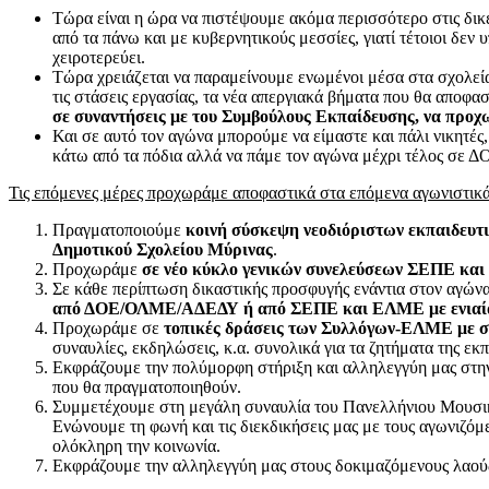
Τώρα είναι η ώρα να πιστέψουμε ακόμα περισσότερο στις δικέ
από τα πάνω και με κυβερνητικούς μεσσίες, γιατί τέτοιοι δεν
χειροτερεύει.
Τώρα χρειάζεται να παραμείνουμε ενωμένοι μέσα στα σχολεία
τις στάσεις εργασίας, τα νέα απεργιακά βήματα που θα αποφα
σε συναντήσεις με του Συμβούλους Εκπαίδευσης, να προχωρ
Και σε αυτό τον αγώνα μπορούμε να είμαστε και πάλι νικητές,
κάτω από τα πόδια αλλά να πάμε τον αγώνα μέχρι τέλος σε
Τις επόμενες μέρες προχωράμε αποφαστικά στα επόμενα αγωνιστικ
Πραγματοποιούμε
κοινή σύσκεψη νεοδιόριστων εκπαιδευτ
Δημοτικού Σχολείου Μύρινας
.
Προχωράμε
σε νέο κύκλο γενικών συνελεύσεων ΣΕΠΕ και 
Σε κάθε περίπτωση δικαστικής προσφυγής ενάντια στον αγών
από ΔΟΕ/ΟΛΜΕ/ΑΔΕΔΥ ή από ΣΕΠΕ και ΕΛΜΕ με ενιαία
Προχωράμε σε
τοπικές δράσεις των Συλλόγων-ΕΛΜΕ με σω
συναυλίες, εκδηλώσεις, κ.α. συνολικά για τα ζητήματα της εκ
Εκφράζουμε την πολύμορφη στήριξη και αλληλεγγύη μας στην 
που θα πραγματοποιηθούν.
Συμμετέχουμε στη μεγάλη συναυλία του Πανελλήνιου Μουσ
Ενώνουμε τη φωνή και τις διεκδικήσεις μας με τους αγωνιζόμε
ολόκληρη την κοινωνία.
Εκφράζουμε την αλληλεγγύη μας στους δοκιμαζόμενους λαούς 