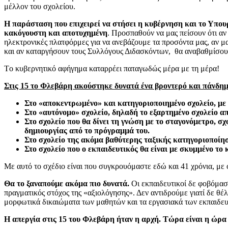
μέλλον του σχολείου.
Η παράσταση που επιχειρεί να στήσει η κυβέρνηση και το Υπουργ
κακόγουστη και αποτυχημένη
. Προσπαθούν να μας πείσουν ότι αν
ηλεκτρονικές πλατφόρμες για να ανεβάζουμε τα προσόντα μας, αν 
και αν καταργήσουν τους Συλλόγους Διδασκόντων, θα αναβαθμίσουν 
Tο κυβερνητικό αφήγημα καταρρέει παταγωδώς μέρα με τη μέρα!
Στις 15 το Φλεβάρη ακούστηκε δυνατά ένα βροντερό και πάνδη
Στο «αποκεντρωμένο» και κατηγοριοποιημένο σχολείο, με
Στο «αυτόνομο» σχολείο, δηλαδή το εξαρτημένο σχολείο α
Στο σχολείο που θα δίνει τη γνώση με το σταγονόμετρο, σ
δημιουργίας από το πρόγραμμά του.
Στο σχολείο της ακόμα βαθύτερης ταξικής κατηγοριοποίη
Στο σχολείο που ο εκπαιδευτικός θα είναι με σκυμμένο το
Με αυτό το σχέδιο είναι που συγκρουόμαστε εδώ και 41 χρόνια, με
Θα το ξαναπούμε ακόμα πιο δυνατά.
Οι εκπαιδευτικοί δε φοβόμασ
πραγματικός στόχος της «αξιολόγησης». Δεν αντιδρούμε γιατί δε θ
μορφωτικά δικαιώματα των μαθητών και τα εργασιακά των εκπαιδευ
Η απεργία στις 15 του Φλεβάρη ήταν η αρχή. Τώρα είναι η ώρ