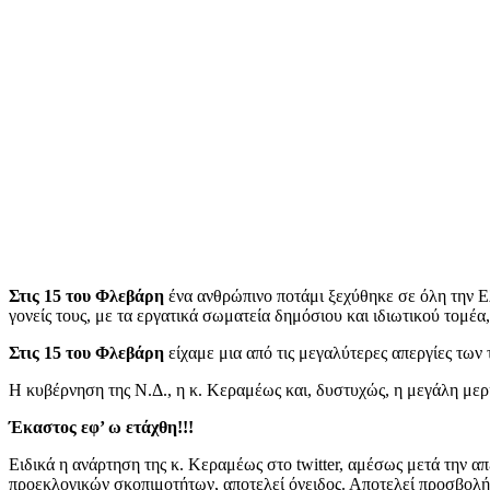
Στις 15 του Φλεβάρη
ένα ανθρώπινο ποτάμι ξεχύθηκε σε όλη την Ελ
γονείς τους, με τα εργατικά σωματεία δημόσιου και ιδιωτικού τομέ
Στις 15 του Φλεβάρη
είχαμε μια από τις μεγαλύτερες απεργίες των
Η κυβέρνηση της Ν.Δ., η κ. Κεραμέως και, δυστυχώς, η μεγάλη μερί
Έκαστος εφ’ ω ετάχθη!!!
Ειδικά η ανάρτηση της κ. Κεραμέως στο twitter, αμέσως μετά την απ
προεκλογικών σκοπιμοτήτων, αποτελεί όνειδος. Αποτελεί προσβολή 