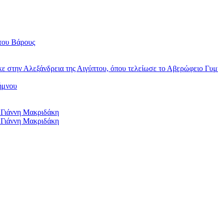
του Βάρους
κε στην Αλεξάνδρεια της Αιγύπτου, όπου τελείωσε το Αβερώφειο Γυμ
ήμνου
 Γιάννη Μακριδάκη
 Γιάννη Μακριδάκη