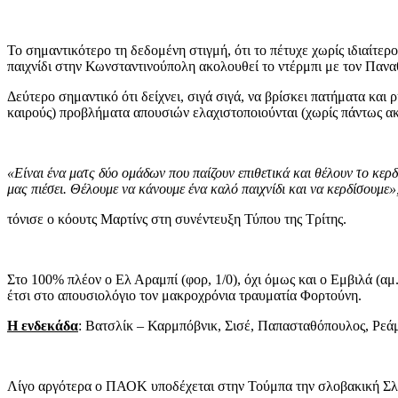
Το σημαντικότερο τη δεδομένη στιγμή, ότι το πέτυχε χωρίς ιδιαίτερ
παιχνίδι στην Κωνσταντινούπολη ακολουθεί το ντέρμπι με τον Παναθ
Δεύτερο σημαντικό ότι δείχνει, σιγά σιγά, να βρίσκει πατήματα κα
καιρούς) προβλήματα απουσιών ελαχιστοποιούνται (χωρίς πάντως ακ
«Είναι ένα ματς δύο ομάδων που παίζουν επιθετικά και θέλουν το κερδ
μας πιέσει. Θέλουμε να κάνουμε ένα καλό παιχνίδι και να κερδίσουμε»
τόνισε ο κόουτς Μαρτίνς στη συνέντευξη Τύπου της Τρίτης.
Στο 100% πλέον ο Ελ Αραμπί (φορ, 1/0), όχι όμως και ο Εμβιλά (α
έτσι στο απουσιολόγιο τον μακροχρόνια τραυματία Φορτούνη.
Η ενδεκάδα
: Βατσλίκ – Καρμπόβνικ, Σισέ, Παπασταθόπουλος, Ρεά
Λίγο αργότερα ο ΠΑΟΚ υποδέχεται στην Τούμπα την σλοβακική Σλ