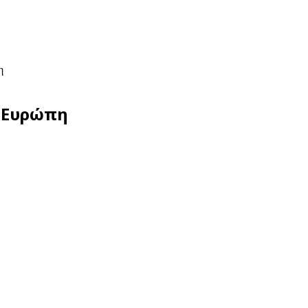
η
 Ευρώπη