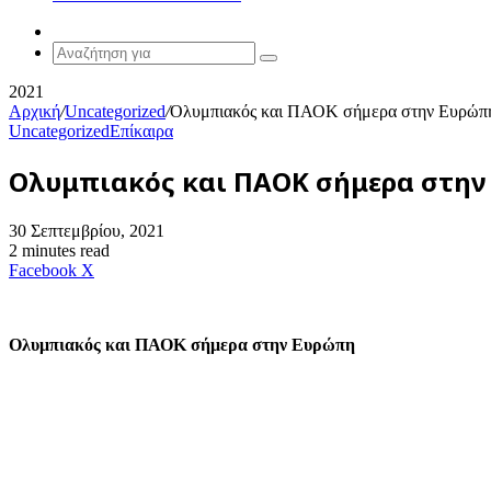
Random
Article
Αναζήτηση
για
2021
Αρχική
/
Uncategorized
/
Ολυμπιακός και ΠΑΟΚ σήμερα στην Ευρώπ
Uncategorized
Επίκαιρα
Ολυμπιακός και ΠΑΟΚ σήμερα στην
30 Σεπτεμβρίου, 2021
2 minutes read
Messenger
Messenger
WhatsApp
Viber
Κοινοποίηση
Facebook
X
μέσω
E-
mail
Ολυμπιακός και ΠΑΟΚ σήμερα στην Ευρώπη