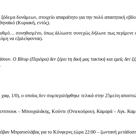
ο ξόδεμα δυνάμεων, στοιχείο απαραίτητο για την πολύ απαιτητική εβδο
ηναϊκό (Κυριακή, εντός).
ι ρυθμό… συνηθισμένο, όπως άλλωστε συνεχώς δήλωνε πως περίμενε ο 
όμη να εξαλείφονται).
ίσουν. Ο Βίτορ (Περέιρα) δεν ξέρει τη δική μας τακτική και εμείς δεν 
,
μ. χαφ, 1/0), ο οποίος δεν συμπεριλήφθηκε τελικά στην 25μελη αποσ
μπτσιουκ – Μπουχαλάκης, Κούντε (Ονιεκούρου), Καμαρά – Αγκ. Καμα
όβαν Μπρατισλάβας για το Κόνφερνς (ώρα 22:00 – ζωντανή μετάδοσ