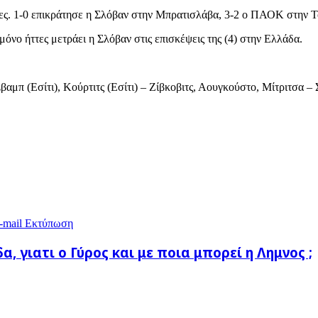
ες. 1-0 επικράτησε η Σλόβαν στην Μπρατισλάβα, 3-2 ο ΠΑΟΚ στην Το
νο ήττες μετράει η Σλόβαν στις επισκέψεις της (4) στην Ελλάδα.
βαμπ (Εσίτι), Κούρτιτς (Εσίτι) – Ζίβκοβιτς, Αουγκούστο, Μίτριτσα –
-mail
Εκτύπωση
, γιατι ο Γύρος και με ποια μπορεί η Λημνος ;