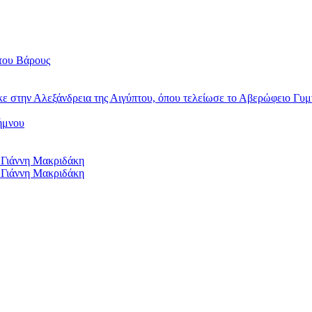
του Βάρους
κε στην Αλεξάνδρεια της Αιγύπτου, όπου τελείωσε το Αβερώφειο Γυμ
ήμνου
 Γιάννη Μακριδάκη
 Γιάννη Μακριδάκη