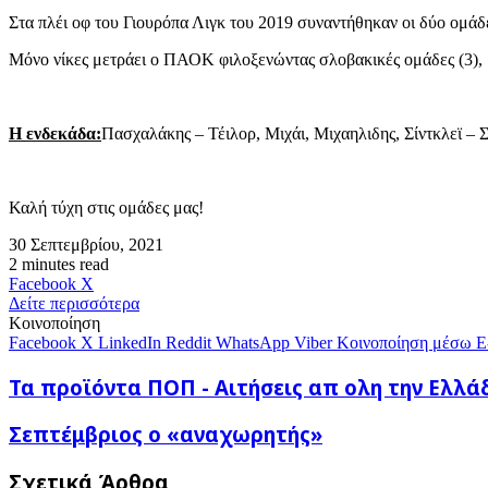
Στα πλέι οφ του Γιουρόπα Λιγκ του 2019 συναντήθηκαν οι δύο ομάδ
Μόνο νίκες μετράει ο ΠΑΟΚ φιλοξενώντας σλοβακικές ομάδες (3), μό
Η ενδεκάδα:
Πασχαλάκης – Τέιλορ, Μιχάι, Μιχαηλιδης, Σίντκλεϊ – Σ
Καλή τύχη στις ομάδες μας!
30 Σεπτεμβρίου, 2021
2 minutes read
Messenger
Messenger
WhatsApp
Viber
Κοινοποίηση
Facebook
X
μέσω
Δείτε περισσότερα
E-
Κοινοποίηση
mail
Facebook
X
LinkedIn
Reddit
WhatsApp
Viber
Κοινοποίηση μέσω E
Τα
Τα προϊόντα ΠΟΠ - Αιτήσεις απ ολη την Ελλάδα
προϊόντα
ΠΟΠ
Σεπτέμβριος
Σεπτέμβριος ο «αναχωρητής»
-
ο
Αιτήσεις
«αναχωρητής»
Σχετικά Άρθρα
απ