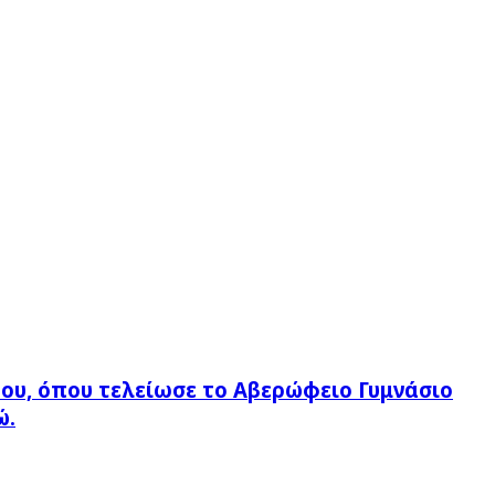
του, όπου τελείωσε το Αβερώφειο Γυμνάσιο
ώ.