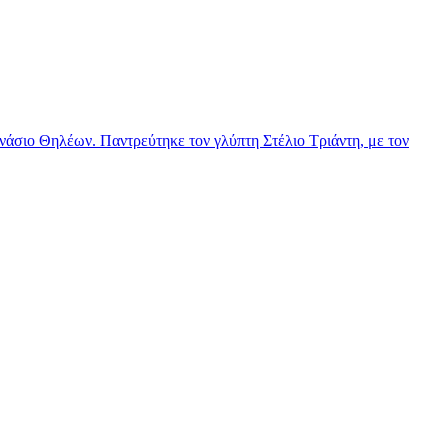
νάσιο Θηλέων. Παντρεύτηκε τον γλύπτη Στέλιο Τριάντη, με τον