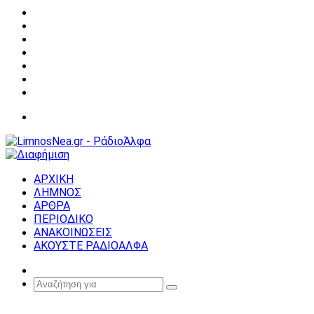
Facebook
X
YouTube
Instagram
Σύνδεση
Random
Article
Sidebar
Μενού
ΑΡΧΙΚΗ
ΛΗΜΝΟΣ
ΑΡΘΡΑ
ΠΕΡΙΟΔΙΚΟ
ΑΝΑΚΟΙΝΩΣΕΙΣ
ΑΚΟΥΣΤΕ ΡΑΔΙΟΑΛΦΑ
Random
Article
Αναζήτηση
για