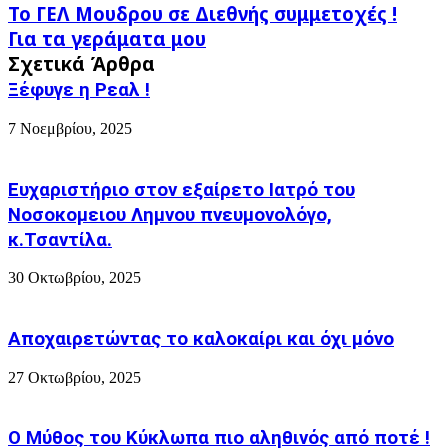
Το
Το ΓΕΛ Μουδρου σε Διεθνής συμμετοχές !
ΓΕΛ
Για
Για τα γεράματα μου
Μουδρου
τα
Σχετικά Άρθρα
σε
γεράματα
Διεθνής
Ξέφυγε η Ρεαλ !
μου
συμμετοχές
!
7 Νοεμβρίου, 2025
Ευχαριστήριο στον εξαίρετο Ιατρό του
Νοσοκομειου Λημνου πνευμονολόγο,
κ.Τσαντίλα.
30 Οκτωβρίου, 2025
Αποχαιρετώντας το καλοκαίρι και όχι μόνο
27 Οκτωβρίου, 2025
Ο Μύθος του Κύκλωπα πιο αληθινός από ποτέ !