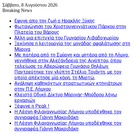
Σάββατο, 8 Αυγούστου 2026
Breaking News
Εφυγε απο την ζωή o Ηρακλής Ξύκης
Φωταγώγηση του Χριστουγεννιάτικου Πάρκου στην
Πλατεία του Βάρους
Άλλη μια επιτυχία του Γυμνασίου Λιβαδοχωρίου
Ξεκίνησε η λειτουργία της μονάδας αφαλάτωσης στη
Μύρινα
Με πατέρα από τη Σμύρνη και μητέρα από τη Λήμνο,
γεννήθηκε στην Αλεξάνδρεια της Αιγύπτου, όπου
τελείωσε το Αβερώφειο Γυμνάσιο Θηλέων.
Παντρεύτηκε τον γλύπτη Στέλιο Τριάντη, με τον
οποίο απέκτησε μία κόρη, τη Μυρτώ.
Ανάληψη καθηκόντων στρατιωτικών κτηνιάτρων
στην Π.Ε. Λήμνου
Κλειστό Οδικό Δίκτυο Μύρινας-Μούδρου λόγω
εργασιών
Ξέφυγε η Ρεαλ !
Η Λέσχη Φιλαναγνωσίας Λήμνου υποδέχθηκε τον
συγγραφέα Γιάννη Μακριδάκη
Η Λέσχη Φιλαναγνωσίας Λήμνου υποδέχθηκε τον
συγγραφέα Γιάννη Μακριδάκη