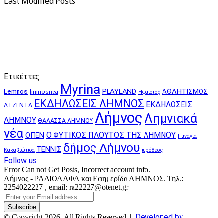
Last Modified Posts
Ετικέττες
Myrina
PLAYLAND
ΑΘΛΗΤΙΣΜΟΣ
Lemnos
limnosnea
Ήφαιστος
ΕΚΔΗΛΩΣΕΙΣ ΛΗΜΝΟΣ
ΕΚΔΗΛΩΣΕΙΣ
ΑΤΖΕΝΤΑ
Λήμνος
Λημνιακά
ΛΗΜΝΟΥ
ΘΑΛΑΣΣΑ ΛΗΜΝΟΥ
νέα
Ο ΦΥΤΙΚΟΣ ΠΛΟΥΤΟΣ ΤΗΣ ΛΗΜΝΟΥ
ΟΠΕΝ
Παναγια
δήμος Λήμνου
ΤΕΝΝΙΣ
Κακαβιώτισα
ιερόθεος
Follow us
Error Can not Get Posts, Incorrect account info.
Λήμνος - ΡΑΔΙΟΑΛΦΑ και Εφημερίδα ΛΗΜΝΟΣ. Τηλ.:
2254022227 , email: ra22227@otenet.gr
Enter
your
Email
Developed by
© Copyright 2026, All Rights Reserved |