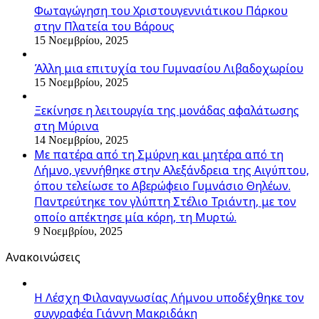
Φωταγώγηση του Χριστουγεννιάτικου Πάρκου
στην Πλατεία του Βάρους
15 Νοεμβρίου, 2025
Άλλη μια επιτυχία του Γυμνασίου Λιβαδοχωρίου
15 Νοεμβρίου, 2025
Ξεκίνησε η λειτουργία της μονάδας αφαλάτωσης
στη Μύρινα
14 Νοεμβρίου, 2025
Με πατέρα από τη Σμύρνη και μητέρα από τη
Λήμνο, γεννήθηκε στην Αλεξάνδρεια της Αιγύπτου,
όπου τελείωσε το Αβερώφειο Γυμνάσιο Θηλέων.
Παντρεύτηκε τον γλύπτη Στέλιο Τριάντη, με τον
οποίο απέκτησε μία κόρη, τη Μυρτώ.
9 Νοεμβρίου, 2025
Ανακοινώσεις
Η Λέσχη Φιλαναγνωσίας Λήμνου υποδέχθηκε τον
συγγραφέα Γιάννη Μακριδάκη