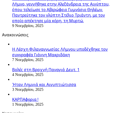
Λήμνο, γεννήθηκε στην Αλεξάνδρεια της Αιγύπτου,
όπου τελείωσε το Αβερώφειο Γυμνάσιο Θηλέων.
Παντρεύτηκε τον γλύπτη Στέλιο Τριάντη, με τον
οποίο απέκτησε μία κόρη, τη Μυρτώ.
9 Νοεμβρίου, 2025
Ανακοινώσεις
Η Λέσχη Φιλαναγνωσίας Λήμνου υποδέχθηκε τον
συγγραφέα Γιάννη Μακριδάκη
7 Νοεμβρίου, 2025
Βολές στη Βραχνή Παναγιά Δευτ. 1
4 Νοεμβρίου, 2025
Ήταν Λημνιά και Αιγυπτιώτισσα
3 Νοεμβρίου, 2025
ΚΑΡΠΑφορια !
1 Νοεμβρίου, 2025