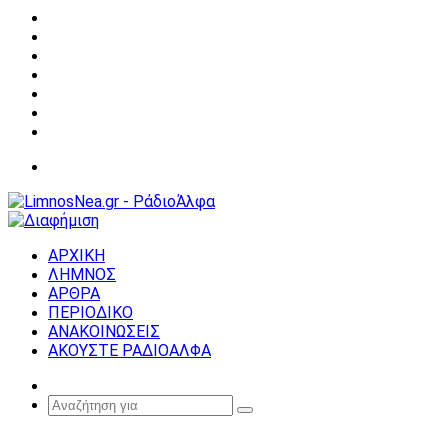
Facebook
X
YouTube
Instagram
Σύνδεση
Random
Article
Sidebar
Μενού
ΑΡΧΙΚΗ
ΛΗΜΝΟΣ
ΑΡΘΡΑ
ΠΕΡΙΟΔΙΚΟ
ΑΝΑΚΟΙΝΩΣΕΙΣ
ΑΚΟΥΣΤΕ ΡΑΔΙΟΑΛΦΑ
Random
Article
Αναζήτηση
για