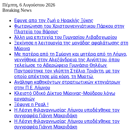
Πέμπτη, 6 Αυγούστου 2026
Breaking News
Εφυγε απο την ζωή o Ηρακλής Ξύκης
Φωταγώγηση του Χριστουγεννιάτικου Πάρκου στην
Πλατεία του Βάρους
Άλλη μια επιτυχία του Γυμνασίου Λιβαδοχωρίου
Ξεκίνησε η λειτουργία της μονάδας αφαλάτωσης στη
Μύρινα
Με πατέρα από τη Σμύρνη και μητέρα από τη Λήμνο,
γεννήθηκε στην Αλεξάνδρεια της Αιγύπτου, όπου
τελείωσε το Αβερώφειο Γυμνάσιο Θηλέων.
Παντρεύτηκε τον γλύπτη Στέλιο Τριάντη, με τον
οποίο απέκτησε μία κόρη, τη Μυρτώ.
Ανάληψη καθηκόντων στρατιωτικών κτηνιάτρων
στην Π.Ε. Λήμνου
Κλειστό Οδικό Δίκτυο Μύρινας-Μούδρου λόγω
εργασιών
Ξέφυγε η Ρεαλ !
Η Λέσχη Φιλαναγνωσίας Λήμνου υποδέχθηκε τον
συγγραφέα Γιάννη Μακριδάκη
Η Λέσχη Φιλαναγνωσίας Λήμνου υποδέχθηκε τον
συγγραφέα Γιάννη Μακριδάκη