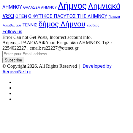
Λήμνος
Λημνιακά
ΛΗΜΝΟΥ
ΘΑΛΑΣΣΑ ΛΗΜΝΟΥ
νέα
Ο ΦΥΤΙΚΟΣ ΠΛΟΥΤΟΣ ΤΗΣ ΛΗΜΝΟΥ
ΟΠΕΝ
Παναγια
δήμος Λήμνου
ΤΕΝΝΙΣ
Κακαβιώτισα
ιερόθεος
Follow us
Error Can not Get Posts, Incorrect account info.
Λήμνος - ΡΑΔΙΟΑΛΦΑ και Εφημερίδα ΛΗΜΝΟΣ. Τηλ.:
2254022227 , email: ra22227@otenet.gr
Enter
your
Email
Developed by
© Copyright 2026, All Rights Reserved |
address
AegeanNet.gr
Facebook
X
YouTube
Instagram
Facebook
X
Back
to
top
button