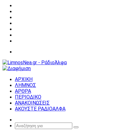
Facebook
X
YouTube
Instagram
Σύνδεση
Random
Article
Sidebar
Μενού
ΑΡΧΙΚΗ
ΛΗΜΝΟΣ
ΑΡΘΡΑ
ΠΕΡΙΟΔΙΚΟ
ΑΝΑΚΟΙΝΩΣΕΙΣ
ΑΚΟΥΣΤΕ ΡΑΔΙΟΑΛΦΑ
Random
Article
Αναζήτηση
για