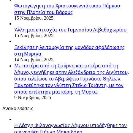
Φωταγώγηση του Χριστουγεννιάτικου Πάρκου
στην Πλατεία του Βάρους
15 Νοεμβρίου, 2025
Άλλη μια επιτυχία του Γυμνασίου Λιβαδοχωρίου
15 Νοεμβρίου, 2025
Ξεκίνησε η λειτουργία της μονάδας αφαλάτωσης
στη Μύρινα
14 Νοεμβρίου, 2025
Με πατέρα από τη Σμύρνη και μητέρα από τη
Λήμνο, γεννήθηκε στην Αλεξάνδρεια της Αιγύπτου,
όπου τελείωσε το Αβερώφειο Γυμνάσιο Θηλέων.
Παντρεύτηκε τον γλύπτη Στέλιο Τριάντη, με τον
οποίο απέκτησε μία κόρη, τη Μυρτώ.
9 Νοεμβρίου, 2025
Ανακοινώσεις
Η Λέσχη Φιλαναγνωσίας Λήμνου υποδέχθηκε τον
συγγραφέα Γιάννη Μακριδάκη