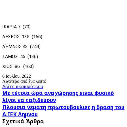
ΙΚΑΡΙΑ 7 (70)
ΛΕΣΒΟΣ 135 (156)
ΛΉΜΝΟΣ 43 (249)
ΣΑΜΟΣ 45 (136)
ΧΙΟΣ 86 (163)
6 Ιουλίου, 2022
Λιγότερο από ένα λεπτό
Δείτε περισσότερα
Με
Με τέτοια ώρα αναχώρησης ειναι φυσικό
τέτοια
λίγοι να ταξιδεύουν
ώρα
Πλουσια
Πλουσια γεματη πρωτουβουλιες η δραση του
αναχώρησης
γεματη
ειναι
Δ.ΙΕΚ Λημνου
πρωτουβουλιες
φυσικό
Σχετικά Άρθρα
η
λίγοι