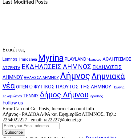
Last Modified Posts
Ετικέττες
Myrina
PLAYLAND
ΑΘΛΗΤΙΣΜΟΣ
Lemnos
limnosnea
Ήφαιστος
ΕΚΔΗΛΩΣΕΙΣ ΛΗΜΝΟΣ
ΕΚΔΗΛΩΣΕΙΣ
ΑΤΖΕΝΤΑ
Λήμνος
Λημνιακά
ΛΗΜΝΟΥ
ΘΑΛΑΣΣΑ ΛΗΜΝΟΥ
νέα
Ο ΦΥΤΙΚΟΣ ΠΛΟΥΤΟΣ ΤΗΣ ΛΗΜΝΟΥ
ΟΠΕΝ
Παναγια
δήμος Λήμνου
ΤΕΝΝΙΣ
Κακαβιώτισα
ιερόθεος
Follow us
Error Can not Get Posts, Incorrect account info.
Λήμνος - ΡΑΔΙΟΑΛΦΑ και Εφημερίδα ΛΗΜΝΟΣ. Τηλ.:
2254022227 , email: ra22227@otenet.gr
Enter
your
Email