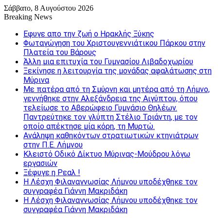
Σάββατο, 8 Αυγούστου 2026
Breaking News
Εφυγε απο την ζωή o Ηρακλής Ξύκης
Φωταγώγηση του Χριστουγεννιάτικου Πάρκου στην
Πλατεία του Βάρους
Άλλη μια επιτυχία του Γυμνασίου Λιβαδοχωρίου
Ξεκίνησε η λειτουργία της μονάδας αφαλάτωσης στη
Μύρινα
Με πατέρα από τη Σμύρνη και μητέρα από τη Λήμνο,
γεννήθηκε στην Αλεξάνδρεια της Αιγύπτου, όπου
τελείωσε το Αβερώφειο Γυμνάσιο Θηλέων.
Παντρεύτηκε τον γλύπτη Στέλιο Τριάντη, με τον
οποίο απέκτησε μία κόρη, τη Μυρτώ.
Ανάληψη καθηκόντων στρατιωτικών κτηνιάτρων
στην Π.Ε. Λήμνου
Κλειστό Οδικό Δίκτυο Μύρινας-Μούδρου λόγω
εργασιών
Ξέφυγε η Ρεαλ !
Η Λέσχη Φιλαναγνωσίας Λήμνου υποδέχθηκε τον
συγγραφέα Γιάννη Μακριδάκη
Η Λέσχη Φιλαναγνωσίας Λήμνου υποδέχθηκε τον
συγγραφέα Γιάννη Μακριδάκη