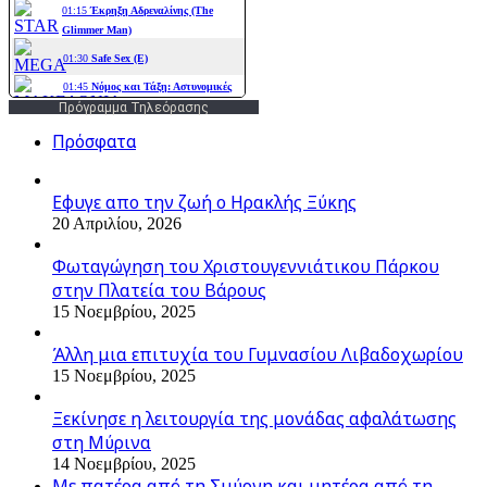
Πρόγραμμα Τηλεόρασης
Πρόσφατα
Εφυγε απο την ζωή o Ηρακλής Ξύκης
20 Απριλίου, 2026
Φωταγώγηση του Χριστουγεννιάτικου Πάρκου
στην Πλατεία του Βάρους
15 Νοεμβρίου, 2025
Άλλη μια επιτυχία του Γυμνασίου Λιβαδοχωρίου
15 Νοεμβρίου, 2025
Ξεκίνησε η λειτουργία της μονάδας αφαλάτωσης
στη Μύρινα
14 Νοεμβρίου, 2025
Με πατέρα από τη Σμύρνη και μητέρα από τη