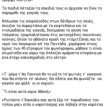
Τα παιδιά πέταξαν τα σακίδιά τους κι άρχισαν να ζούν το
παραμύθι της γιαγιάς τους.
Άπλωσαν τις κουρελούδες στων δένδρων τις σκιές,
άνοιξαν τα συφερτάσια με τα κεφτεδάκια και τα
ντολμαδάκια της γιαγιάς, δοκίμασαν τη γεύση του
τσάγαλου, τραμπαλίστηκαν στις αυτοσχέδιες σκοινένιες
κούνιες, ήπιαν το αθάνατο κρασί της νταμιτζάνας και το
νερό του παγουριού απ´την Πεντάδα…χορέψανε στους
ήχους των 45 στροφών του φωνόγραφου, μάθανε τι είναι
κλιματσίδα και γύρω της έπλεξαν αμάραντα στεφάνια με
ένα στάχυ καλοσημαδιάς στο κέντρο.
«Τ ´μέρα τ´Αη Γιαννιού θα το ρίξτε τσ´φωτιές τ´ κακανού
που θα στήστε τσ´ αλάνες. Θα πδάτε και θα φωνάζτε ..να
καγούν γοι ψύλλ´ κι οι κοριοί».
΅Τι είναι αυτά κύριε Αθανή;»
«Ρωτήστε τ´δασκάλα σας αυτή ξέρ τσ´ παραδόσεις του
τόπου μας» είπε ο καροτσιέρης και πήδηξε στην καρότσα