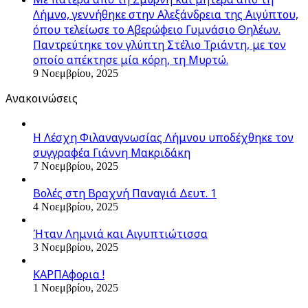
Λήμνο, γεννήθηκε στην Αλεξάνδρεια της Αιγύπτου,
όπου τελείωσε το Αβερώφειο Γυμνάσιο Θηλέων.
Παντρεύτηκε τον γλύπτη Στέλιο Τριάντη, με τον
οποίο απέκτησε μία κόρη, τη Μυρτώ.
9 Νοεμβρίου, 2025
Ανακοινώσεις
Η Λέσχη Φιλαναγνωσίας Λήμνου υποδέχθηκε τον
συγγραφέα Γιάννη Μακριδάκη
7 Νοεμβρίου, 2025
Βολές στη Βραχνή Παναγιά Δευτ. 1
4 Νοεμβρίου, 2025
Ήταν Λημνιά και Αιγυπτιώτισσα
3 Νοεμβρίου, 2025
ΚΑΡΠΑφορια !
1 Νοεμβρίου, 2025