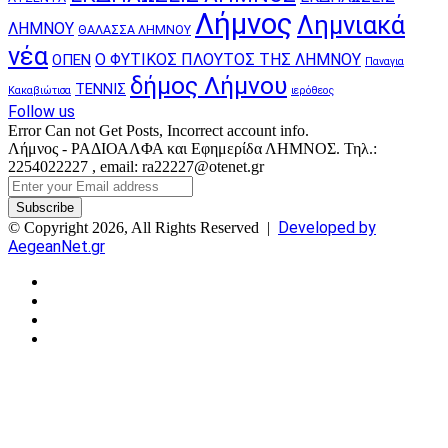
Λήμνος
Λημνιακά
ΛΗΜΝΟΥ
ΘΑΛΑΣΣΑ ΛΗΜΝΟΥ
νέα
Ο ΦΥΤΙΚΟΣ ΠΛΟΥΤΟΣ ΤΗΣ ΛΗΜΝΟΥ
ΟΠΕΝ
Παναγια
δήμος Λήμνου
ΤΕΝΝΙΣ
Κακαβιώτισα
ιερόθεος
Follow us
Error Can not Get Posts, Incorrect account info.
Λήμνος - ΡΑΔΙΟΑΛΦΑ και Εφημερίδα ΛΗΜΝΟΣ. Τηλ.:
2254022227 , email: ra22227@otenet.gr
Enter
your
Email
Developed by
© Copyright 2026, All Rights Reserved |
address
AegeanNet.gr
Facebook
X
YouTube
Instagram
Facebook
X
Back
to
top
button