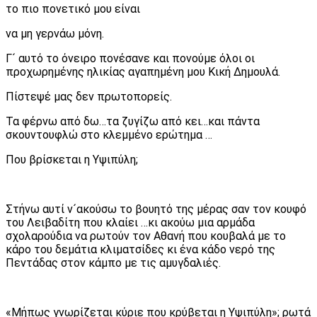
το πιο πονετικό μου είναι
να μη γερνάω μόνη.
Γ´ αυτό το όνειρο πονέσανε και πονούμε όλοι οι
προχωρημένης ηλικίας αγαπημένη μου Κική Δημουλά.
Πίστεψέ μας δεν πρωτοπορείς.
Τα φέρνω από δω…τα ζυγίζω από κει…και πάντα
σκουντουφλώ στο κλεμμένο ερώτημα …
Που βρίσκεται η Υψιπύλη;
Στήνω αυτί ν´ακούσω το βουητό της μέρας σαν τον κουφό
του Λειβαδίτη που κλαίει …κι ακούω μια αρμάδα
σχολαρούδια να ρωτούν τον Αθανή που κουβαλά με το
κάρο του δεμάτια κλιματσίδες κι ένα κάδο νερό της
Πεντάδας στον κάμπο με τις αμυγδαλιές.
«Μήπως γνωρίζεται κύριε που κρύβεται η Υψιπύλη»; ρωτά