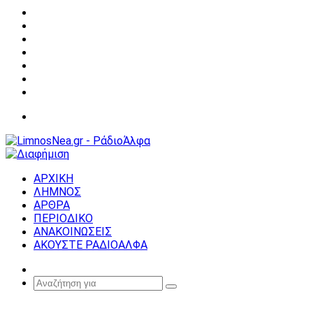
Facebook
X
YouTube
Instagram
Σύνδεση
Random
Article
Sidebar
Μενού
ΑΡΧΙΚΗ
ΛΗΜΝΟΣ
ΑΡΘΡΑ
ΠΕΡΙΟΔΙΚΟ
ΑΝΑΚΟΙΝΩΣΕΙΣ
ΑΚΟΥΣΤΕ ΡΑΔΙΟΑΛΦΑ
Random
Article
Αναζήτηση
για