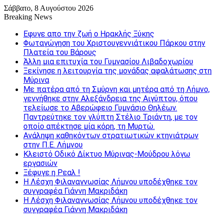
Σάββατο, 8 Αυγούστου 2026
Breaking News
Εφυγε απο την ζωή o Ηρακλής Ξύκης
Φωταγώγηση του Χριστουγεννιάτικου Πάρκου στην
Πλατεία του Βάρους
Άλλη μια επιτυχία του Γυμνασίου Λιβαδοχωρίου
Ξεκίνησε η λειτουργία της μονάδας αφαλάτωσης στη
Μύρινα
Με πατέρα από τη Σμύρνη και μητέρα από τη Λήμνο,
γεννήθηκε στην Αλεξάνδρεια της Αιγύπτου, όπου
τελείωσε το Αβερώφειο Γυμνάσιο Θηλέων.
Παντρεύτηκε τον γλύπτη Στέλιο Τριάντη, με τον
οποίο απέκτησε μία κόρη, τη Μυρτώ.
Ανάληψη καθηκόντων στρατιωτικών κτηνιάτρων
στην Π.Ε. Λήμνου
Κλειστό Οδικό Δίκτυο Μύρινας-Μούδρου λόγω
εργασιών
Ξέφυγε η Ρεαλ !
Η Λέσχη Φιλαναγνωσίας Λήμνου υποδέχθηκε τον
συγγραφέα Γιάννη Μακριδάκη
Η Λέσχη Φιλαναγνωσίας Λήμνου υποδέχθηκε τον
συγγραφέα Γιάννη Μακριδάκη