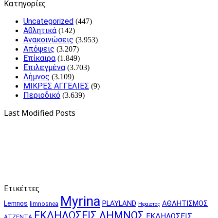
Kατηγορίες
Uncategorized
(447)
Αθλητικά
(142)
Ανακοινώσεις
(3.953)
Απόψεις
(3.207)
Επίκαιρα
(1.849)
Επιλεγμένα
(3.703)
Λήμνος
(3.109)
ΜΙΚΡΕΣ ΑΓΓΕΛΙΕΣ
(9)
Περιοδικό
(3.639)
Last Modified Posts
Ετικέττες
Myrina
PLAYLAND
ΑΘΛΗΤΙΣΜΟΣ
Lemnos
limnosnea
Ήφαιστος
ΕΚΔΗΛΩΣΕΙΣ ΛΗΜΝΟΣ
ΕΚΔΗΛΩΣΕΙΣ
ΑΤΖΕΝΤΑ