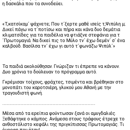
η δασκάλα που τα συνοδεύει.
«Τ,κατσίκαμ´ ψάχνετε; Που τ´ξερτε μαθέ ισείς τ,Ψιπύλη μ;
Δικεί πάγω να τ´ποτίσω και πήρα και κάνα δυο δεμάτια
κλιματσίδες για τα παιδέλια να φτιάξνε στεφάνια για τ
´Πρωτομαγιά. Να δικεί πις το Μύλο τν´ έχω δεμέν´ σ´ ένα
καλβούδ. Βασίλσα τν´ έχω γι αυτό τ´φωνάζω Ψιπύλ´»
Τα παιδιά ακολούθησαν. Γνώριζαν τι έπρεπε να κάνουν.
Δυο χρόνια το δούλευαν το πρόγραμμα αυτό.
Γκρέμισαν τοίχους, φράχτες, τσιμέντα και βρέθηκαν στο
μονοπάτι του καροτσιέρη, γλυκού μου Αθανή με την
τραγουδιστή φωνή.
……………………………………………………………………………………
Μέσα από τα ερείπια φούντωσαν ξανά οι αμυγδαλιές.
Ξεθάφτηκε ο κάμπος. Ανάμεσα στους τράφους έτρεχε το
ανθοστόλιστο κεφάλι της πριγκίπισσας Πρωτομαγιάς. Τι
όμορφη που ήταν!