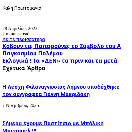
Καλή Πρωτομαγιά
28 Απριλίου, 2023
2 minutes read
Δείτε περισσότερα
Κόβουν
Κόβουν τις Παπαρούνες το Σύμβολο του Α
τις
Παγκοσμίου Πολέμου
Παπαρούνες
Εκλογικά
Εκλογικά ! Τα «ΔΕΝ» τα πριν και τα μετά
το
!
Σύμβολο
Σχετικά Άρθρα
Τα
του
«ΔΕΝ»
Α
τα
Παγκοσμίου
Η Λέσχη Φιλαναγνωσίας Λήμνου υποδέχθηκε
πριν
Πολέμου
και
τον συγγραφέα Γιάννη Μακριδάκη
τα
μετά
7 Νοεμβρίου, 2025
Σήμερα έχουμε Παστίτσιο με Μπόλικη
Μπεσαμέλ !!!