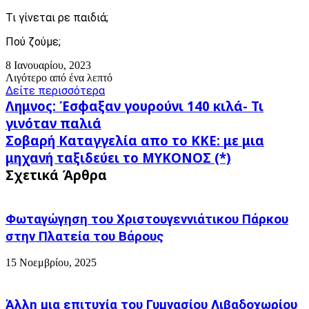
Τι γίνεται ρε παιδιά;
Πού ζούμε;
8 Ιανουαρίου, 2023
Λιγότερο από ένα λεπτό
Δείτε περισσότερα
Λημνος:
Λημνος: Έσφαξαν γουρούνι 140 κιλά- Τι
Έσφαξαν
γινόταν παλιά
γουρούνι
Σοβαρή
Σοβαρή Καταγγελία απο το ΚΚΕ: με μια
140
Καταγγελία
κιλά-
μηχανή ταξιδεύει το ΜΥΚΟΝΟΣ (*)
απο
Τι
Σχετικά Άρθρα
το
γινόταν
ΚΚΕ:
παλιά
με
μια
Φωταγώγηση του Χριστουγεννιάτικου Πάρκου
μηχανή
στην Πλατεία του Βάρους
ταξιδεύει
το
15 Νοεμβρίου, 2025
ΜΥΚΟΝΟΣ
(*)
Άλλη μια επιτυχία του Γυμνασίου Λιβαδοχωρίου