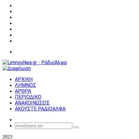
Facebook
X
YouTube
Instagram
Σύνδεση
Random
Article
Sidebar
Μενού
ΑΡΧΙΚΗ
ΛΗΜΝΟΣ
ΑΡΘΡΑ
ΠΕΡΙΟΔΙΚΟ
ΑΝΑΚΟΙΝΩΣΕΙΣ
ΑΚΟΥΣΤΕ ΡΑΔΙΟΑΛΦΑ
Random
Article
Αναζήτηση
για
2023