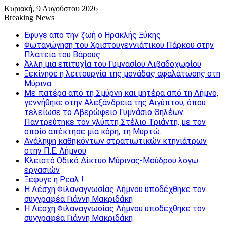
Κυριακή, 9 Αυγούστου 2026
Breaking News
Εφυγε απο την ζωή o Ηρακλής Ξύκης
Φωταγώγηση του Χριστουγεννιάτικου Πάρκου στην
Πλατεία του Βάρους
Άλλη μια επιτυχία του Γυμνασίου Λιβαδοχωρίου
Ξεκίνησε η λειτουργία της μονάδας αφαλάτωσης στη
Μύρινα
Με πατέρα από τη Σμύρνη και μητέρα από τη Λήμνο,
γεννήθηκε στην Αλεξάνδρεια της Αιγύπτου, όπου
τελείωσε το Αβερώφειο Γυμνάσιο Θηλέων.
Παντρεύτηκε τον γλύπτη Στέλιο Τριάντη, με τον
οποίο απέκτησε μία κόρη, τη Μυρτώ.
Ανάληψη καθηκόντων στρατιωτικών κτηνιάτρων
στην Π.Ε. Λήμνου
Κλειστό Οδικό Δίκτυο Μύρινας-Μούδρου λόγω
εργασιών
Ξέφυγε η Ρεαλ !
Η Λέσχη Φιλαναγνωσίας Λήμνου υποδέχθηκε τον
συγγραφέα Γιάννη Μακριδάκη
Η Λέσχη Φιλαναγνωσίας Λήμνου υποδέχθηκε τον
συγγραφέα Γιάννη Μακριδάκη