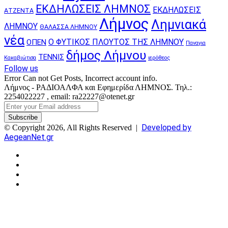
ΕΚΔΗΛΩΣΕΙΣ ΛΗΜΝΟΣ
ΕΚΔΗΛΩΣΕΙΣ
ΑΤΖΕΝΤΑ
Λήμνος
Λημνιακά
ΛΗΜΝΟΥ
ΘΑΛΑΣΣΑ ΛΗΜΝΟΥ
νέα
Ο ΦΥΤΙΚΟΣ ΠΛΟΥΤΟΣ ΤΗΣ ΛΗΜΝΟΥ
ΟΠΕΝ
Παναγια
δήμος Λήμνου
ΤΕΝΝΙΣ
Κακαβιώτισα
ιερόθεος
Follow us
Error Can not Get Posts, Incorrect account info.
Λήμνος - ΡΑΔΙΟΑΛΦΑ και Εφημερίδα ΛΗΜΝΟΣ. Τηλ.:
2254022227 , email: ra22227@otenet.gr
Enter
your
Email
Developed by
© Copyright 2026, All Rights Reserved |
address
AegeanNet.gr
Facebook
X
YouTube
Instagram
Facebook
X
Back
to
top