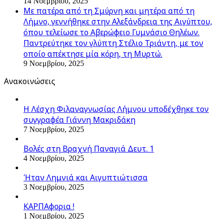
14 Νοεμβρίου, 2025
Με πατέρα από τη Σμύρνη και μητέρα από τη
Λήμνο, γεννήθηκε στην Αλεξάνδρεια της Αιγύπτου,
όπου τελείωσε το Αβερώφειο Γυμνάσιο Θηλέων.
Παντρεύτηκε τον γλύπτη Στέλιο Τριάντη, με τον
οποίο απέκτησε μία κόρη, τη Μυρτώ.
9 Νοεμβρίου, 2025
Ανακοινώσεις
Η Λέσχη Φιλαναγνωσίας Λήμνου υποδέχθηκε τον
συγγραφέα Γιάννη Μακριδάκη
7 Νοεμβρίου, 2025
Βολές στη Βραχνή Παναγιά Δευτ. 1
4 Νοεμβρίου, 2025
Ήταν Λημνιά και Αιγυπτιώτισσα
3 Νοεμβρίου, 2025
ΚΑΡΠΑφορια !
1 Νοεμβρίου, 2025