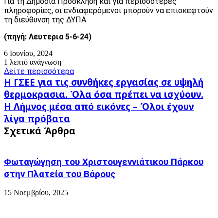
Για τη Δημόσια Πρόσκληση και για περισσότερες
πληροφορίες, οι ενδιαφερόμενοι μπορούν να επισκεφτούν
τη διεύθυνση της ΔΥΠΑ.
(πηγή
:
Λευτερια 5-6-24)
6 Ιουνίου, 2024
1 λεπτό ανάγνωση
Δείτε περισσότερα
Η
Η ΓΣΕΕ για τις συνθήκες εργασίας σε υψηλή
ΓΣΕΕ
θερμοκρασια. Όλα όσα πρέπει να ισχύουν.
για
Η
Η Λήμνος μέσα από εικόνες – Όλοι έχουν
τις
Λήμνος
συνθήκες
λίγα πρόβατα
μέσα
εργασίας
Σχετικά Άρθρα
από
σε
εικόνες
υψηλή
–
θερμοκρασια.
Όλοι
Φωταγώγηση του Χριστουγεννιάτικου Πάρκου
Όλα
έχουν
όσα
στην Πλατεία του Βάρους
λίγα
πρέπει
πρόβατα
να
15 Νοεμβρίου, 2025
ισχύουν.