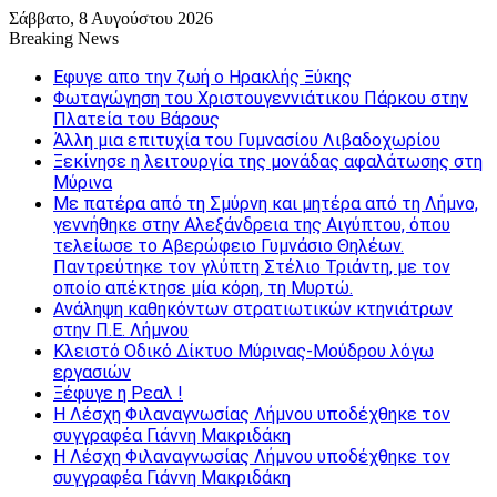
Σάββατο, 8 Αυγούστου 2026
Breaking News
Εφυγε απο την ζωή o Ηρακλής Ξύκης
Φωταγώγηση του Χριστουγεννιάτικου Πάρκου στην
Πλατεία του Βάρους
Άλλη μια επιτυχία του Γυμνασίου Λιβαδοχωρίου
Ξεκίνησε η λειτουργία της μονάδας αφαλάτωσης στη
Μύρινα
Με πατέρα από τη Σμύρνη και μητέρα από τη Λήμνο,
γεννήθηκε στην Αλεξάνδρεια της Αιγύπτου, όπου
τελείωσε το Αβερώφειο Γυμνάσιο Θηλέων.
Παντρεύτηκε τον γλύπτη Στέλιο Τριάντη, με τον
οποίο απέκτησε μία κόρη, τη Μυρτώ.
Ανάληψη καθηκόντων στρατιωτικών κτηνιάτρων
στην Π.Ε. Λήμνου
Κλειστό Οδικό Δίκτυο Μύρινας-Μούδρου λόγω
εργασιών
Ξέφυγε η Ρεαλ !
Η Λέσχη Φιλαναγνωσίας Λήμνου υποδέχθηκε τον
συγγραφέα Γιάννη Μακριδάκη
Η Λέσχη Φιλαναγνωσίας Λήμνου υποδέχθηκε τον
συγγραφέα Γιάννη Μακριδάκη