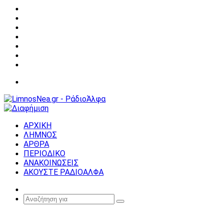
Facebook
X
YouTube
Instagram
Σύνδεση
Random
Article
Sidebar
Μενού
ΑΡΧΙΚΗ
ΛΗΜΝΟΣ
ΑΡΘΡΑ
ΠΕΡΙΟΔΙΚΟ
ΑΝΑΚΟΙΝΩΣΕΙΣ
ΑΚΟΥΣΤΕ ΡΑΔΙΟΑΛΦΑ
Random
Article
Αναζήτηση
για