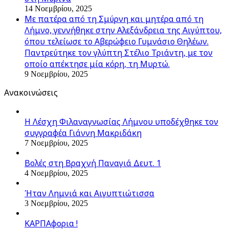
14 Νοεμβρίου, 2025
Με πατέρα από τη Σμύρνη και μητέρα από τη
Λήμνο, γεννήθηκε στην Αλεξάνδρεια της Αιγύπτου,
όπου τελείωσε το Αβερώφειο Γυμνάσιο Θηλέων.
Παντρεύτηκε τον γλύπτη Στέλιο Τριάντη, με τον
οποίο απέκτησε μία κόρη, τη Μυρτώ.
9 Νοεμβρίου, 2025
Ανακοινώσεις
Η Λέσχη Φιλαναγνωσίας Λήμνου υποδέχθηκε τον
συγγραφέα Γιάννη Μακριδάκη
7 Νοεμβρίου, 2025
Βολές στη Βραχνή Παναγιά Δευτ. 1
4 Νοεμβρίου, 2025
Ήταν Λημνιά και Αιγυπτιώτισσα
3 Νοεμβρίου, 2025
ΚΑΡΠΑφορια !