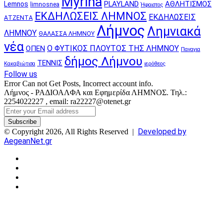
Myrina
PLAYLAND
ΑΘΛΗΤΙΣΜΟΣ
Lemnos
limnosnea
Ήφαιστος
ΕΚΔΗΛΩΣΕΙΣ ΛΗΜΝΟΣ
ΕΚΔΗΛΩΣΕΙΣ
ΑΤΖΕΝΤΑ
Λήμνος
Λημνιακά
ΛΗΜΝΟΥ
ΘΑΛΑΣΣΑ ΛΗΜΝΟΥ
νέα
Ο ΦΥΤΙΚΟΣ ΠΛΟΥΤΟΣ ΤΗΣ ΛΗΜΝΟΥ
ΟΠΕΝ
Παναγια
δήμος Λήμνου
ΤΕΝΝΙΣ
Κακαβιώτισα
ιερόθεος
Follow us
Error Can not Get Posts, Incorrect account info.
Λήμνος - ΡΑΔΙΟΑΛΦΑ και Εφημερίδα ΛΗΜΝΟΣ. Τηλ.:
2254022227 , email: ra22227@otenet.gr
Enter
your
Email
Developed by
© Copyright 2026, All Rights Reserved |
address
AegeanNet.gr
Facebook
X
YouTube
Instagram
Facebook
X
Back
to