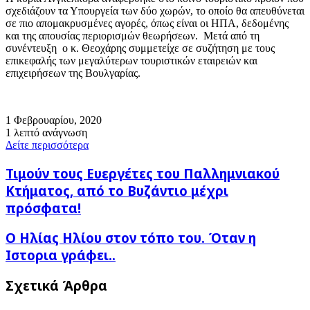
σχεδιάζουν τα Υπουργεία των δύο χωρών, το οποίο θα απευθύνεται
σε πιο απομακρυσμένες αγορές, όπως είναι οι ΗΠΑ, δεδομένης
και της απουσίας περιορισμών θεωρήσεων. Μετά από τη
συνέντευξη ο κ. Θεοχάρης συμμετείχε σε συζήτηση με τους
επικεφαλής των μεγαλύτερων τουριστικών εταιρειών και
επιχειρήσεων της Βουλγαρίας.
1 Φεβρουαρίου, 2020
1 λεπτό ανάγνωση
Δείτε περισσότερα
Τιμούν
Τιμούν τους Ευεργέτες του Παλλημνιακού
τους
Κτήματος, από το Βυζάντιο μέχρι
Ευεργέτες
πρόσφατα!
του
Παλλημνιακού
Κτήματος,
Ο
Ο Ηλίας Ηλίου στον τόπο του. Όταν η
από
Ηλίας
Ιστορια γράφει..
το
Ηλίου
Βυζάντιο
στον
μέχρι
Σχετικά Άρθρα
τόπο
πρόσφατα!
του.
Όταν