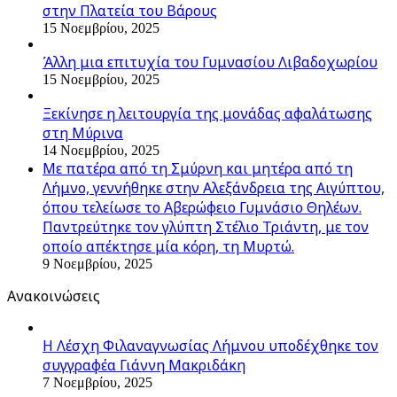
στην Πλατεία του Βάρους
15 Νοεμβρίου, 2025
Άλλη μια επιτυχία του Γυμνασίου Λιβαδοχωρίου
15 Νοεμβρίου, 2025
Ξεκίνησε η λειτουργία της μονάδας αφαλάτωσης
στη Μύρινα
14 Νοεμβρίου, 2025
Με πατέρα από τη Σμύρνη και μητέρα από τη
Λήμνο, γεννήθηκε στην Αλεξάνδρεια της Αιγύπτου,
όπου τελείωσε το Αβερώφειο Γυμνάσιο Θηλέων.
Παντρεύτηκε τον γλύπτη Στέλιο Τριάντη, με τον
οποίο απέκτησε μία κόρη, τη Μυρτώ.
9 Νοεμβρίου, 2025
Ανακοινώσεις
Η Λέσχη Φιλαναγνωσίας Λήμνου υποδέχθηκε τον
συγγραφέα Γιάννη Μακριδάκη
7 Νοεμβρίου, 2025