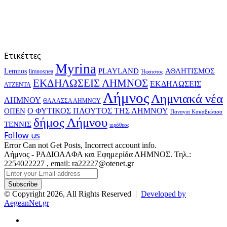
Ετικέττες
Myrina
PLAYLAND
ΑΘΛΗΤΙΣΜΟΣ
Lemnos
limnosnea
Ήφαιστος
ΕΚΔΗΛΩΣΕΙΣ ΛΗΜΝΟΣ
ΕΚΔΗΛΩΣΕΙΣ
ΑΤΖΕΝΤΑ
Λήμνος
Λημνιακά νέα
ΛΗΜΝΟΥ
ΘΑΛΑΣΣΑ ΛΗΜΝΟΥ
Ο ΦΥΤΙΚΟΣ ΠΛΟΥΤΟΣ ΤΗΣ ΛΗΜΝΟΥ
ΟΠΕΝ
Παναγια Κακαβιώτισα
δήμος Λήμνου
ΤΕΝΝΙΣ
ιερόθεος
Follow us
Error Can not Get Posts, Incorrect account info.
Λήμνος - ΡΑΔΙΟΑΛΦΑ και Εφημερίδα ΛΗΜΝΟΣ. Τηλ.:
2254022227 , email: ra22227@otenet.gr
Enter
your
Email
© Copyright 2026, All Rights Reserved |
Developed by
address
AegeanNet.gr
Facebook