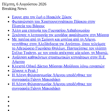
Πέμπτη, 6 Αυγούστου 2026
Breaking News
Εφυγε απο την ζωή o Ηρακλής Ξύκης
Φωταγώγηση του Χριστουγεννιάτικου Πάρκου στην
Πλατεία του Βάρους
Άλλη μια επιτυχία του Γυμνασίου Λιβαδοχωρίου
Ξεκίνησε η λειτουργία της μονάδας αφαλάτωσης στη Μύρινα
Με πατέρα από τη Σμύρνη και μητέρα από τη Λήμνο,
γεννήθηκε στην Αλεξάνδρεια της Αιγύπτου, όπου τελείωσε
το Αβερώφειο Γυμνάσιο Θηλέων. Παντρεύτηκε τον γλύπτη
Στέλιο Τριάντη, με τον οποίο απέκτησε μία κόρη, τη Μυρτώ.
Ανάληψη καθηκόντων στρατιωτικών κτηνιάτρων στην Π.Ε.
Λήμνου
Κλειστό Οδικό Δίκτυο Μύρινας-Μούδρου λόγω εργασιών
Ξέφυγε η Ρεαλ !
Η Λέσχη Φιλαναγνωσίας Λήμνου υποδέχθηκε τον
συγγραφέα Γιάννη Μακριδάκη
Η Λέσχη Φιλαναγνωσίας Λήμνου υποδέχθηκε τον
συγγραφέα Γιάννη Μακριδάκη
Facebook
X
YouTube
Instagram