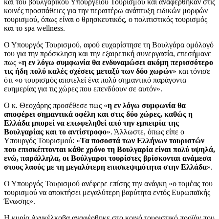
και του βουλγαρικού Υπουργείου Τουρισμού και αναφέρθηκαν στις
κοινές προσπάθειες για την περαιτέρω ανάπτυξη ειδικών μορφών
τουρισμού, όπως είναι ο θρησκευτικός, ο πολιτιστικός τουρισμός
και το spa wellness.
Ο Υπουργός Τουρισμού, αφού ευχαρίστησε τη Βουλγάρα ομόλογό
του για την πρόσκληση και την εξαιρετική συνεργασία, επεσήμανε
πως «
η εν λόγω συμφωνία θα ενδυναμώσει ακόμη περισσότερο
τις ήδη πολύ καλές σχέσεις μεταξύ των δύο χωρών
» και τόνισε
ότι «ο τουρισμός αποτελεί ένα πολύ σημαντικό παράγοντα
ευημερίας για τις χώρες που επενδύουν σε αυτόν».
Ο κ. Θεοχάρης προσέθεσε πως «
η εν λόγω συμφωνία θα
αποφέρει σημαντικά οφέλη και στις δύο χώρες, καθώς η
Ελλάδα μπορεί να επωφεληθεί από την εμπειρία της
Βουλγαρίας και το αντίστροφο
». Άλλωστε, όπως είπε ο
Υπουργός Τουρισμού: «
Τα ποσοστά των Ελλήνων τουριστών
που επισκέπτονται κάθε χρόνο τη Βουλγαρία είναι πολύ υψηλά,
ενώ, παράλληλα, οι Βούλγαροι τουρίστες βρίσκονται ανάμεσα
στους λαούς με τη μεγαλύτερη επισκεψιμότητα στην Ελλάδα
».
Ο Υπουργός Τουρισμού ανέφερε επίσης την ανάγκη «ο τομέας του
τουρισμού να αποκτήσει μεγαλύτερη βαρύτητα εντός Ευρωπαϊκής
Ένωσης».
Η κυρία Ανγκέλκοβα αναφέρθηκε στο κοινό τουριστικό προϊόν που