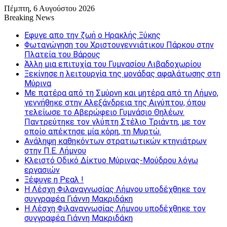
Πέμπτη, 6 Αυγούστου 2026
Breaking News
Εφυγε απο την ζωή o Ηρακλής Ξύκης
Φωταγώγηση του Χριστουγεννιάτικου Πάρκου στην
Πλατεία του Βάρους
Άλλη μια επιτυχία του Γυμνασίου Λιβαδοχωρίου
Ξεκίνησε η λειτουργία της μονάδας αφαλάτωσης στη
Μύρινα
Με πατέρα από τη Σμύρνη και μητέρα από τη Λήμνο,
γεννήθηκε στην Αλεξάνδρεια της Αιγύπτου, όπου
τελείωσε το Αβερώφειο Γυμνάσιο Θηλέων.
Παντρεύτηκε τον γλύπτη Στέλιο Τριάντη, με τον
οποίο απέκτησε μία κόρη, τη Μυρτώ.
Ανάληψη καθηκόντων στρατιωτικών κτηνιάτρων
στην Π.Ε. Λήμνου
Κλειστό Οδικό Δίκτυο Μύρινας-Μούδρου λόγω
εργασιών
Ξέφυγε η Ρεαλ !
Η Λέσχη Φιλαναγνωσίας Λήμνου υποδέχθηκε τον
συγγραφέα Γιάννη Μακριδάκη
Η Λέσχη Φιλαναγνωσίας Λήμνου υποδέχθηκε τον
συγγραφέα Γιάννη Μακριδάκη