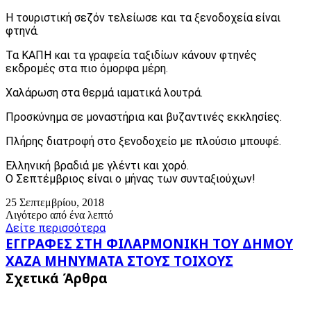
Η τουριστική σεζόν τελείωσε και τα ξενοδοχεία είναι
φτηνά.
Τα ΚΑΠΗ και τα γραφεία ταξιδίων κάνουν φτηνές
εκδρομές στα πιο όμορφα μέρη.
Χαλάρωση στα θερμά ιαματικά λουτρά.
Προσκύνημα σε μοναστήρια και βυζαντινές εκκλησίες.
Πλήρης διατροφή στο ξενοδοχείο με πλούσιο μπουφέ.
Ελληνική βραδιά με γλέντι και χορό.
Ο Σεπτέμβριος είναι ο μήνας των συνταξιούχων!
25 Σεπτεμβρίου, 2018
Λιγότερο από ένα λεπτό
Δείτε περισσότερα
ΕΓΓΡΑΦΕΣ
ΕΓΓΡΑΦΕΣ ΣΤΗ ΦΙΛΑΡΜΟΝΙΚΗ ΤΟΥ ΔΗΜΟΥ
ΣΤΗ
ΧΑΖΑ
ΧΑΖΑ ΜΗΝΥΜΑΤΑ ΣΤΟΥΣ ΤΟΙΧΟΥΣ
ΦΙΛΑΡΜΟΝΙΚΗ
ΜΗΝΥΜΑΤΑ
Σχετικά Άρθρα
ΤΟΥ
ΣΤΟΥΣ
ΔΗΜΟΥ
ΤΟΙΧΟΥΣ