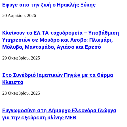
Εφυγε απο την ζωή o Ηρακλής Ξύκης
20 Απριλίου, 2026
Κλείνουν τα ΕΛ.ΤΑ ταχυδρομεία – Υποβάθμιση
Υπηρεσιών σε Μουδρο και Λεσβο: Πλωμάρι,
Μόλυβο, Μανταμάδο, Αγιάσο και Ερεσό
29 Οκτωβρίου, 2025
Στο Συνέδριό Ιαματικών Πηγών με τα Θέρμα
Κλειστά
23 Οκτωβρίου, 2025
Ευγνωμοσύνη στη Δήμαρχο Ελεονόρα Γεώργα
για την εξεύρεση κλίνης ΜΕΘ