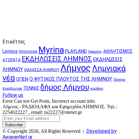
Ετικέττες
Myrina
PLAYLAND
ΑΘΛΗΤΙΣΜΟΣ
Lemnos
limnosnea
Ήφαιστος
ΕΚΔΗΛΩΣΕΙΣ ΛΗΜΝΟΣ
ΕΚΔΗΛΩΣΕΙΣ
ΑΤΖΕΝΤΑ
Λήμνος
Λημνιακά
ΛΗΜΝΟΥ
ΘΑΛΑΣΣΑ ΛΗΜΝΟΥ
νέα
Ο ΦΥΤΙΚΟΣ ΠΛΟΥΤΟΣ ΤΗΣ ΛΗΜΝΟΥ
ΟΠΕΝ
Παναγια
δήμος Λήμνου
ΤΕΝΝΙΣ
Κακαβιώτισα
ιερόθεος
Follow us
Error Can not Get Posts, Incorrect account info.
Λήμνος - ΡΑΔΙΟΑΛΦΑ και Εφημερίδα ΛΗΜΝΟΣ. Τηλ.:
2254022227 , email: ra22227@otenet.gr
Enter
your
Email
Developed by
© Copyright 2026, All Rights Reserved |
address
AegeanNet.gr