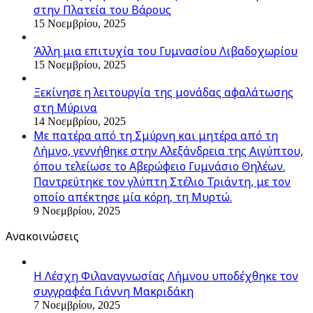
στην Πλατεία του Βάρους
15 Νοεμβρίου, 2025
Άλλη μια επιτυχία του Γυμνασίου Λιβαδοχωρίου
15 Νοεμβρίου, 2025
Ξεκίνησε η λειτουργία της μονάδας αφαλάτωσης
στη Μύρινα
14 Νοεμβρίου, 2025
Με πατέρα από τη Σμύρνη και μητέρα από τη
Λήμνο, γεννήθηκε στην Αλεξάνδρεια της Αιγύπτου,
όπου τελείωσε το Αβερώφειο Γυμνάσιο Θηλέων.
Παντρεύτηκε τον γλύπτη Στέλιο Τριάντη, με τον
οποίο απέκτησε μία κόρη, τη Μυρτώ.
9 Νοεμβρίου, 2025
Ανακοινώσεις
Η Λέσχη Φιλαναγνωσίας Λήμνου υποδέχθηκε τον
συγγραφέα Γιάννη Μακριδάκη
7 Νοεμβρίου, 2025