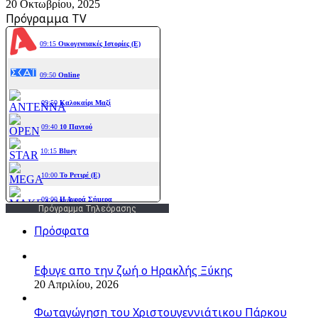
20 Οκτωβρίου, 2025
Πρόγραμμα TV
Πρόγραμμα Τηλεόρασης
Πρόσφατα
Εφυγε απο την ζωή o Ηρακλής Ξύκης
20 Απριλίου, 2026
Φωταγώγηση του Χριστουγεννιάτικου Πάρκου