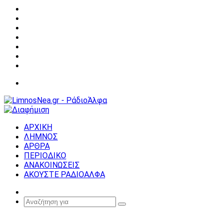
Facebook
X
YouTube
Instagram
Σύνδεση
Random
Article
Sidebar
Μενού
ΑΡΧΙΚΗ
ΛΗΜΝΟΣ
ΑΡΘΡΑ
ΠΕΡΙΟΔΙΚΟ
ΑΝΑΚΟΙΝΩΣΕΙΣ
ΑΚΟΥΣΤΕ ΡΑΔΙΟΑΛΦΑ
Random
Article
Αναζήτηση
για