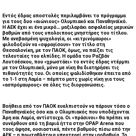
Εντός έδρας αποστολές περιλαμβάνει το πρόγραμμα
για τους δυο «αιώνιους» Ολυμπιακό και Παναθηναϊκό.
Η ΑΕΚ έχει κι ένα μικρό… μαξιλαράκι ασφαλείας μερικών
βαθμών από τους υπολοιπους μνηστήρες του τίτλου.
Με ανεβασμένη ψυχολογία, οι «κιτρινόμαυροι»
φιλοδοξούν να «σφραγίσουν» τον τίτλο στη
Θεσσαλονίκη, με τον ΠΑΟΚ, όμως, να παίζει τις
τελευταίες του ελπίδες. Η ομάδα του Ραζβάν
Λουτσέσκου, που «χρωστάει» το εντός έδρας ντέρμπι
με τον Ολυμπιακό, μόνο με νίκη θα διατηρήσει τις
πιθανότητές του. Οι οποίες ψαλιδίσθηκαν έπειτα από
το 1-1 στη Λαμία – πέμπτο ματς χωρίς νίκη για τους
«ασπρόμαυρους» σε όλες τις διοργανώσεις.
Βοήθεια από τον ΠΑΟΚ ευελπιστούν να πάρουν τόσο ο
Παναθηναϊκός όσο και ο Ολυμπιακός που υποδέχονται
Άρη και Λαμία, αντίστοιχα. Οι «πράσινοι» θα πρέπει να
συνέρθουν από τη βαριά ήττα στην OPAP Arena που
τους άφησε, ουσιαστικά, πέντε βαθμούς πίσω από την
ΑΕΚ – η πρωταθλήτρια υπερτερεί στην ισοβαθμία. Το