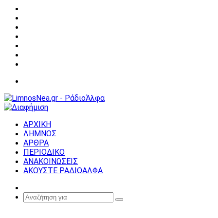
Facebook
X
YouTube
Instagram
Σύνδεση
Random
Article
Sidebar
Μενού
ΑΡΧΙΚΗ
ΛΗΜΝΟΣ
ΑΡΘΡΑ
ΠΕΡΙΟΔΙΚΟ
ΑΝΑΚΟΙΝΩΣΕΙΣ
ΑΚΟΥΣΤΕ ΡΑΔΙΟΑΛΦΑ
Random
Article
Αναζήτηση
για