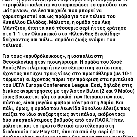
«τριφύλλι» καλείται να υπερκεράσει το εμπόδιο των
«κίτρινων», σε ένα παιχνίδι που μπορεί να
χαρακτηριστεί και ως πρόβα για τον τελικό του
Κυπέλλου Ελλάδας. Μάλιστα, η ομάδα του Άκη
Μάντζιου, έπειτα από τέσσερις σερί ήττες κράτησε
στο 1-1 τον Ολυμπιακό στο «Κλεάνθης Βικελίδης»
δείχνοντας και πάλι… σημάδια ζωής ενόψει του
τελικού.
Για τους «ερυθρόλευκους», η ισοπαλία στη
Θεσσαλονίκη ήταν πισωγύρισμα. Η ομάδα του Χοσέ
Λουίς Μεντιλίμπαρ ήταν σε εξαιρετική κατάσταση,
έχοντας πετύχει τρεις νίκες στο πρωτάθλημα (με 10-1
τέρματα) κι έχοντας πάρει την πρόκριση στα ημιτελικά
του UEFA Europa Conference League. Εκεί, δηλαδή στις
διπλές αναμετρήσεις με την Άστον Βίλια (2 και 9 Μαΐου)
ίσως βρίσκεται ήδη το μυαλό των Πειραιωτών που,
πάντως, είναι μεγάλο φαβορί κόντρα στη Λαμία. Και
πάλι, όμως, η ομάδα του Λεωνίδα Βόκολου έδειξε πως
παίζει το ίδιο ανεξαρτήτως αντιπάλου, «κόβοντας»
δύο υπερπολύτιμους βαθμούς από τον ΠΑΟΚ. Ήταν,
μάλιστα, και το πρώτο θετικό αποτέλεσμα στη
διαδικασία των Play Off, έπειτα από έξι σερί ήττες.