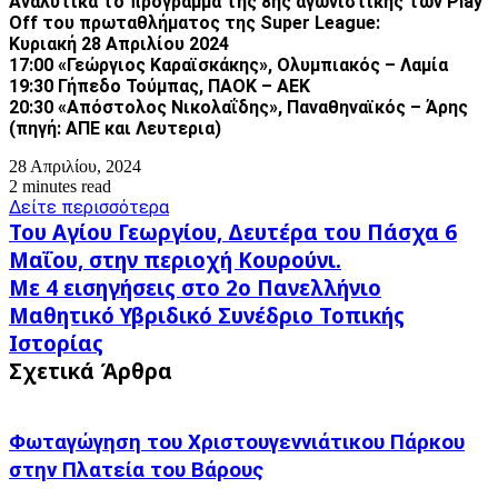
Αναλυτικά το πρόγραμμα της 8ης αγωνιστικής των Play
Off του πρωταθλήματος της Super League:
Κυριακή 28 Απριλίου 2024
17:00 «Γεώργιος Καραϊσκάκης», Ολυμπιακός – Λαμία
19:30 Γήπεδο Τούμπας, ΠΑΟΚ – ΑΕΚ
20:30 «Απόστολος Νικολαΐδης», Παναθηναϊκός – Άρης
(πηγή: ΑΠΕ και Λευτερια)
28 Απριλίου, 2024
2 minutes read
Δείτε περισσότερα
Του
Του Αγίου Γεωργίου, Δευτέρα του Πάσχα 6
Αγίου
Μαΐου, στην περιοχή Κουρούνι.
Γεωργίου,
Με
Με 4 εισηγήσεις στο 2ο Πανελλήνιο
Δευτέρα
4
του
Μαθητικό Υβριδικό Συνέδριο Τοπικής
εισηγήσεις
Πάσχα
Ιστορίας
στο
6
2ο
Σχετικά Άρθρα
Μαΐου,
Πανελλήνιο
στην
Μαθητικό
περιοχή
Υβριδικό
Κουρούνι.
Φωταγώγηση του Χριστουγεννιάτικου Πάρκου
Συνέδριο
στην Πλατεία του Βάρους
Τοπικής
Ιστορίας