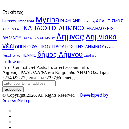
Ετικέττες
Myrina
PLAYLAND
ΑΘΛΗΤΙΣΜΟΣ
Lemnos
limnosnea
Ήφαιστος
ΕΚΔΗΛΩΣΕΙΣ ΛΗΜΝΟΣ
ΕΚΔΗΛΩΣΕΙΣ
ΑΤΖΕΝΤΑ
Λήμνος
Λημνιακά
ΛΗΜΝΟΥ
ΘΑΛΑΣΣΑ ΛΗΜΝΟΥ
νέα
Ο ΦΥΤΙΚΟΣ ΠΛΟΥΤΟΣ ΤΗΣ ΛΗΜΝΟΥ
ΟΠΕΝ
Παναγια
δήμος Λήμνου
ΤΕΝΝΙΣ
Κακαβιώτισα
ιερόθεος
Follow us
Error Can not Get Posts, Incorrect account info.
Λήμνος - ΡΑΔΙΟΑΛΦΑ και Εφημερίδα ΛΗΜΝΟΣ. Τηλ.:
2254022227 , email: ra22227@otenet.gr
Enter
your
Email
Developed by
© Copyright 2026, All Rights Reserved |
address
AegeanNet.gr
Facebook
X
YouTube
Instagram