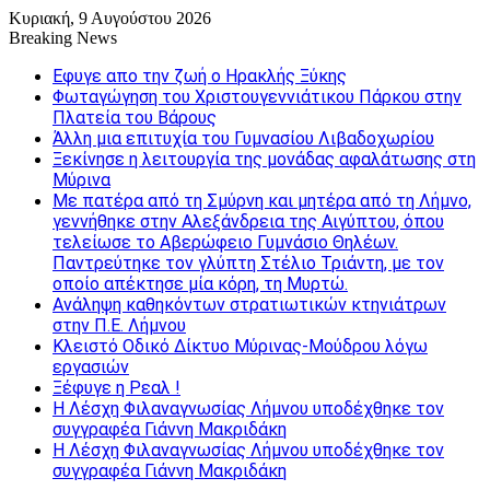
Κυριακή, 9 Αυγούστου 2026
Breaking News
Εφυγε απο την ζωή o Ηρακλής Ξύκης
Φωταγώγηση του Χριστουγεννιάτικου Πάρκου στην
Πλατεία του Βάρους
Άλλη μια επιτυχία του Γυμνασίου Λιβαδοχωρίου
Ξεκίνησε η λειτουργία της μονάδας αφαλάτωσης στη
Μύρινα
Με πατέρα από τη Σμύρνη και μητέρα από τη Λήμνο,
γεννήθηκε στην Αλεξάνδρεια της Αιγύπτου, όπου
τελείωσε το Αβερώφειο Γυμνάσιο Θηλέων.
Παντρεύτηκε τον γλύπτη Στέλιο Τριάντη, με τον
οποίο απέκτησε μία κόρη, τη Μυρτώ.
Ανάληψη καθηκόντων στρατιωτικών κτηνιάτρων
στην Π.Ε. Λήμνου
Κλειστό Οδικό Δίκτυο Μύρινας-Μούδρου λόγω
εργασιών
Ξέφυγε η Ρεαλ !
Η Λέσχη Φιλαναγνωσίας Λήμνου υποδέχθηκε τον
συγγραφέα Γιάννη Μακριδάκη
Η Λέσχη Φιλαναγνωσίας Λήμνου υποδέχθηκε τον
συγγραφέα Γιάννη Μακριδάκη