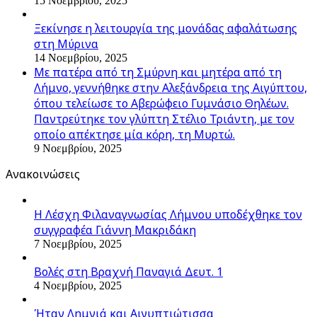
15 Νοεμβρίου, 2025
Ξεκίνησε η λειτουργία της μονάδας αφαλάτωσης
στη Μύρινα
14 Νοεμβρίου, 2025
Με πατέρα από τη Σμύρνη και μητέρα από τη
Λήμνο, γεννήθηκε στην Αλεξάνδρεια της Αιγύπτου,
όπου τελείωσε το Αβερώφειο Γυμνάσιο Θηλέων.
Παντρεύτηκε τον γλύπτη Στέλιο Τριάντη, με τον
οποίο απέκτησε μία κόρη, τη Μυρτώ.
9 Νοεμβρίου, 2025
Ανακοινώσεις
Η Λέσχη Φιλαναγνωσίας Λήμνου υποδέχθηκε τον
συγγραφέα Γιάννη Μακριδάκη
7 Νοεμβρίου, 2025
Βολές στη Βραχνή Παναγιά Δευτ. 1
4 Νοεμβρίου, 2025
Ήταν Λημνιά και Αιγυπτιώτισσα