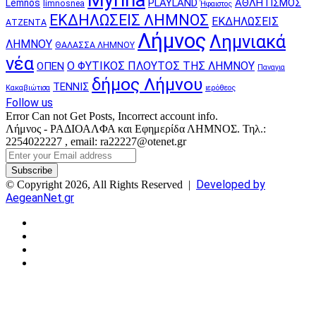
PLAYLAND
ΑΘΛΗΤΙΣΜΟΣ
Lemnos
limnosnea
Ήφαιστος
ΕΚΔΗΛΩΣΕΙΣ ΛΗΜΝΟΣ
ΕΚΔΗΛΩΣΕΙΣ
ΑΤΖΕΝΤΑ
Λήμνος
Λημνιακά
ΛΗΜΝΟΥ
ΘΑΛΑΣΣΑ ΛΗΜΝΟΥ
νέα
Ο ΦΥΤΙΚΟΣ ΠΛΟΥΤΟΣ ΤΗΣ ΛΗΜΝΟΥ
ΟΠΕΝ
Παναγια
δήμος Λήμνου
ΤΕΝΝΙΣ
Κακαβιώτισα
ιερόθεος
Follow us
Error Can not Get Posts, Incorrect account info.
Λήμνος - ΡΑΔΙΟΑΛΦΑ και Εφημερίδα ΛΗΜΝΟΣ. Τηλ.:
2254022227 , email: ra22227@otenet.gr
Enter
your
Email
Developed by
© Copyright 2026, All Rights Reserved |
address
AegeanNet.gr
Facebook
X
YouTube
Instagram
Facebook
X
Back
to
top