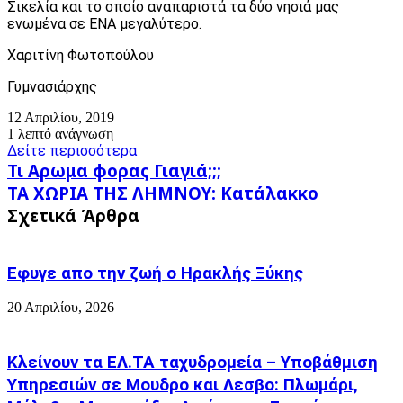
Σικελία και το οποίο αναπαριστά τα δύο νησιά μας
ενωμένα σε ΕΝΑ μεγαλύτερο.
Χαριτίνη Φωτοπούλου
Γυμνασιάρχης
12 Απριλίου, 2019
1 λεπτό ανάγνωση
Δείτε περισσότερα
Τι
Τι Αρωμα φορας Γιαγιά;;;
Αρωμα
ΤΑ
ΤΑ ΧΩΡΙΑ ΤΗΣ ΛΗΜΝΟΥ: Κατάλακκο
φορας
ΧΩΡΙΑ
Σχετικά Άρθρα
Γιαγιά;;;
ΤΗΣ
ΛΗΜΝΟΥ:
Κατάλακκο
Εφυγε απο την ζωή o Ηρακλής Ξύκης
20 Απριλίου, 2026
Κλείνουν τα ΕΛ.ΤΑ ταχυδρομεία – Υποβάθμιση
Υπηρεσιών σε Μουδρο και Λεσβο: Πλωμάρι,