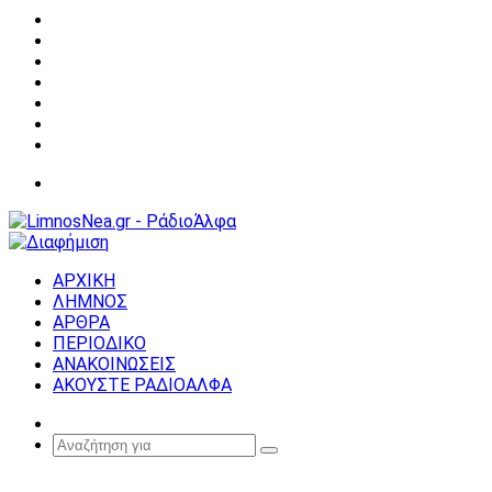
Facebook
X
YouTube
Instagram
Σύνδεση
Random
Article
Sidebar
Μενού
ΑΡΧΙΚΗ
ΛΗΜΝΟΣ
ΑΡΘΡΑ
ΠΕΡΙΟΔΙΚΟ
ΑΝΑΚΟΙΝΩΣΕΙΣ
ΑΚΟΥΣΤΕ ΡΑΔΙΟΑΛΦΑ
Random
Article
Αναζήτηση
για