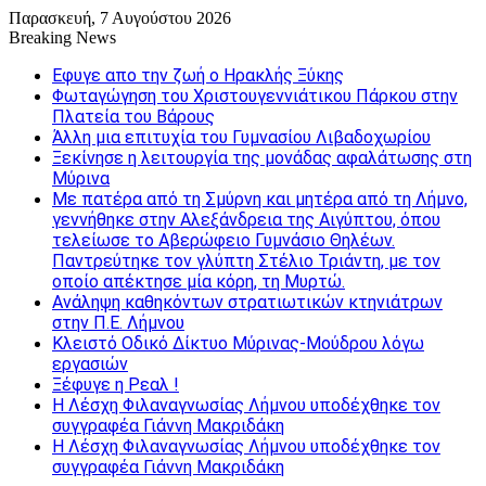
Παρασκευή, 7 Αυγούστου 2026
Breaking News
Εφυγε απο την ζωή o Ηρακλής Ξύκης
Φωταγώγηση του Χριστουγεννιάτικου Πάρκου στην
Πλατεία του Βάρους
Άλλη μια επιτυχία του Γυμνασίου Λιβαδοχωρίου
Ξεκίνησε η λειτουργία της μονάδας αφαλάτωσης στη
Μύρινα
Με πατέρα από τη Σμύρνη και μητέρα από τη Λήμνο,
γεννήθηκε στην Αλεξάνδρεια της Αιγύπτου, όπου
τελείωσε το Αβερώφειο Γυμνάσιο Θηλέων.
Παντρεύτηκε τον γλύπτη Στέλιο Τριάντη, με τον
οποίο απέκτησε μία κόρη, τη Μυρτώ.
Ανάληψη καθηκόντων στρατιωτικών κτηνιάτρων
στην Π.Ε. Λήμνου
Κλειστό Οδικό Δίκτυο Μύρινας-Μούδρου λόγω
εργασιών
Ξέφυγε η Ρεαλ !
Η Λέσχη Φιλαναγνωσίας Λήμνου υποδέχθηκε τον
συγγραφέα Γιάννη Μακριδάκη
Η Λέσχη Φιλαναγνωσίας Λήμνου υποδέχθηκε τον
συγγραφέα Γιάννη Μακριδάκη