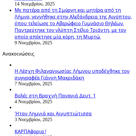
14 Νοεμβρίου, 2025
Με πατέρα από τη Σμύρνη και μητέρα από τη
Λήμνο, γεννήθηκε στην Αλεξάνδρεια της Αιγύπτου,
όπου τελείωσε το Αβερώφειο Γυμνάσιο Θηλέων.
Παντρεύτηκε τον γλύπτη Στέλιο Τριάντη, με τον
οποίο απέκτησε μία κόρη, τη Μυρτώ.
9 Νοεμβρίου, 2025
Ανακοινώσεις
Η Λέσχη Φιλαναγνωσίας Λήμνου υποδέχθηκε τον
συγγραφέα Γιάννη Μακριδάκη
7 Νοεμβρίου, 2025
Βολές στη Βραχνή Παναγιά Δευτ. 1
4 Νοεμβρίου, 2025
Ήταν Λημνιά και Αιγυπτιώτισσα
3 Νοεμβρίου, 2025
ΚΑΡΠΑφορια !