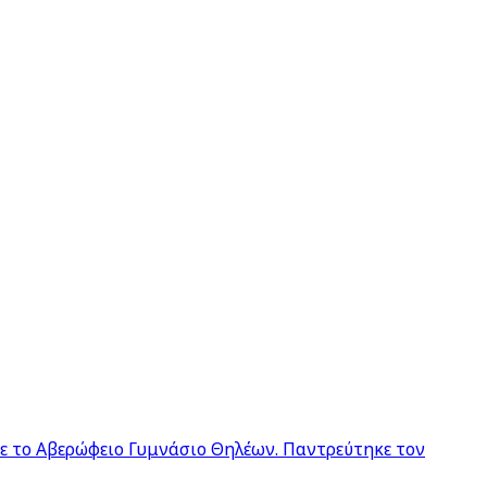
σε το Αβερώφειο Γυμνάσιο Θηλέων. Παντρεύτηκε τον