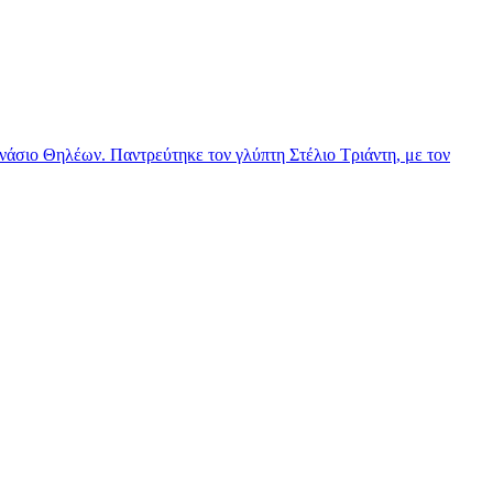
νάσιο Θηλέων. Παντρεύτηκε τον γλύπτη Στέλιο Τριάντη, με τον