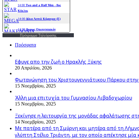
Πρόγραμμα Τηλεόρασης
Πρόσφατα
Εφυγε απο την ζωή o Ηρακλής Ξύκης
20 Απριλίου, 2026
Φωταγώγηση του Χριστουγεννιάτικου Πάρκου στην
15 Νοεμβρίου, 2025
Άλλη μια επιτυχία του Γυμνασίου Λιβαδοχωρίου
15 Νοεμβρίου, 2025
Ξεκίνησε η λειτουργία της μονάδας αφαλάτωσης στ
14 Νοεμβρίου, 2025
Με πατέρα από τη Σμύρνη και μητέρα από τη Λήμνο,
γλύπτη Στέλιο Τριάντη, με τον οποίο απέκτησε μία 