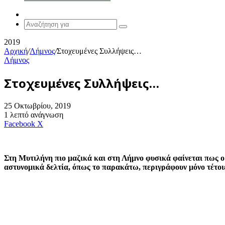
Random
Article
Αναζήτηση
για
2019
Αρχική
/
Λήμνος
/
Στοχευμένες Συλλήψεις…
Λήμνος
Στοχευμένες Συλλήψεις…
25 Οκτωβρίου, 2019
1 λεπτό ανάγνωση
Messenger
Messenger
WhatsApp
Viber
Κοινοποίηση
Facebook
X
μέσω
E-
mail
Στη Μυτιλήνη πιο μαζικά και στη Λήμνο φυσικά φαίνεται πως ο
αστυνομικά δελτία, όπως το παρακάτω, περιγράφουν μόνο τέτοι