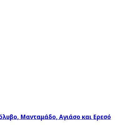
όλυβο, Μανταμάδο, Αγιάσο και Ερεσό