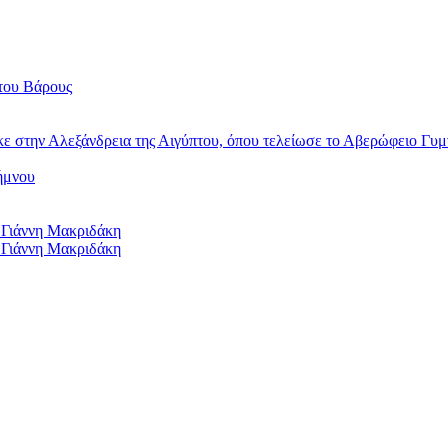
του Βάρους
κε στην Αλεξάνδρεια της Αιγύπτου, όπου τελείωσε το Αβερώφειο Γυμ
ήμνου
 Γιάννη Μακριδάκη
 Γιάννη Μακριδάκη