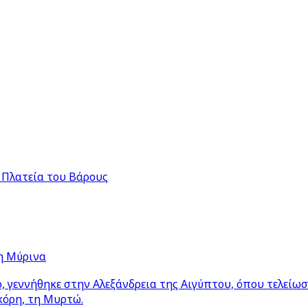
 Πλατεία του Βάρους
η Μύρινα
 γεννήθηκε στην Αλεξάνδρεια της Αιγύπτου, όπου τελείω
κόρη, τη Μυρτώ.