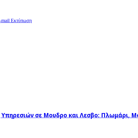
-mail
Εκτύπωση
η Υπηρεσιών σε Μουδρο και Λεσβο: Πλωμάρι, Μ