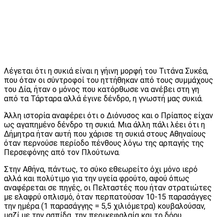
Λέγεται ότι η συκιά είναι η γήινη μορ­φή του Τιτά­να Συκέα,
που όταν οι σύντροφοί του ηττήθηκαν από τους συμμάχους
του Δία, ήταν ο μόνος που κατόρθω­σε να ανέβει στη γη
από τα Τάρταρα αλλά έγινε δένδρο, η γνωστή μας συκιά.
Άλλη ιστορία αναφέρει ότι ο Διόνυσος και ο Πρίαπος είχαν
ως αγαπημένο δένδρο τη συκιά. Μια άλλη πάλι λέει ότι η
Δήμητρα ήταν αυτή που χάρισε τη συκιά στους Αθηναίους
όταν περνούσε περίοδο πένθους λόγω της αρπαγής της
Περσεφόνης από τον Πλούτωνα.
Στην Αθήνα, πάντως, το σύκο εθεωρείτο όχι μόνο ιερό
αλλά και πολύτιμο για την υγεία φρούτο, αφού όπως
αναφέρεται σε πηγές, οι Πελταστές που ήταν στρατιώτες
με ελαφρύ οπλισμό, όταν περπατούσαν 10-15 παρασάγγες
την ημέρα (1 παρασάγγης = 5,5 χιλιόμε­τρα) κουβαλούσαν,
μαζί με την ασπίδα, την περικεφαλαία και το δόρυ,