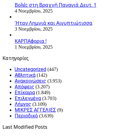
Βολές στη Βραχνή Παναγιά Δευτ. 1
4 Νοεμβρίου, 2025
Ήταν Λημνιά και Αιγυπτιώτισσα
3 Νοεμβρίου, 2025
ΚΑΡΠΑφορια !
1 Νοεμβρίου, 2025
Kατηγορίες
Uncategorized
(447)
Αθλητικά
(142)
Ανακοινώσεις
(3.953)
Απόψεις
(3.207)
Επίκαιρα
(1.849)
Επιλεγμένα
(3.703)
Λήμνος
(3.109)
ΜΙΚΡΕΣ ΑΓΓΕΛΙΕΣ
(9)
Περιοδικό
(3.639)
Last Modified Posts