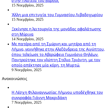
στην Πλατεία του Βάρους
15 Νοεμβρίου, 2025
Άλλη μια επιτυχία του Γυμνασίου Λιβαδοχωρίου
15 Νοεμβρίου, 2025
Ξεκίνησε η λειτουργία της μονάδας αφαλάτωσης
στη Μύρινα
14 Νοεμβρίου, 2025
Με πατέρα από τη Σμύρνη και μητέρα από τη
Λήμνο, γεννήθηκε στην Αλεξάνδρεια της Αιγύπτου,
όπου τελείωσε το Αβερώφειο Γυμνάσιο Θηλέων.
Παντρεύτηκε τον γλύπτη Στέλιο Τριάντη, με τον
οποίο απέκτησε μία κόρη, τη Μυρτώ.
9 Νοεμβρίου, 2025
Ανακοινώσεις
Η Λέσχη Φιλαναγνωσίας Λήμνου υποδέχθηκε τον
συγγραφέα Γιάννη Μακριδάκη
7 Νοεμβρίου, 2025