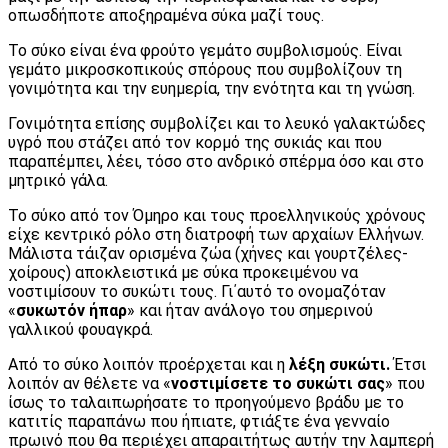
οπωσδήποτε αποξηραμένα σύκα μαζί τους.
Το σύκο είναι ένα φρούτο γεμάτο συμβολισμούς. Είναι
γεμάτο μικροσκοπικούς σπόρους που συμβολίζουν τη
γονιμότητα και την ευημερία, την ενότητα και τη γνώση.
Γονιμότητα επίσης συμβολίζει και το λευκό γαλακτώδες
υγρό που στάζει από τον κορμό της συκιάς και που
παραπέμπει, λέει, τόσο στο ανδρικό σπέρμα όσο και στο
μητρικό γάλα.
Το σύκο από τον Όμηρο και τους προελληνικούς χρόνους
είχε κεντρικό ρόλο στη διατροφή των αρχαίων Ελλήνων.
Μάλιστα τάιζαν ορισμένα ζώα (χήνες και γουρτζέλες-
χοίρους) αποκλειστικά με σύκα προκειμένου να
νοστιμίσουν το συκώτι τους. Γι΄αυτό το ονομαζόταν
«
συκωτόν ήπαρ
» και ήταν ανάλογο του σημερινού
γαλλικού φουαγκρά.
Από το σύκο λοιπόν προέρχεται και η
λέξη συκώτι.
Έτσι
λοιπόν αν θέλετε να «
νοστιμίσετε το συκώτι σας
» που
ίσως το ταλαιπωρήσατε το προηγούμενο βράδυ με το
κατιτίς παραπάνω που ήπιατε, φτιάξτε ένα γενναίο
πρωινό που θα περιέχει απαραιτήτως αυτήν την λαμπερή