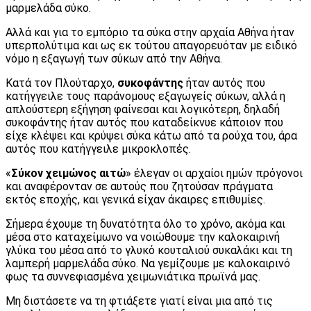
μαρμελάδα σύκο.
Αλλά και για το εμπόριο τα σύκα στην αρχαία Αθήνα ήταν
υπερπολύτιμα και ως εκ τούτου απαγορευόταν με ειδικό
νό­μο η εξαγωγή των σύκων από την Αθήνα.
Κατά τον Πλούταρχο,
συκοφάντης
ήταν αυτός που
κατήγγειλε τους παράνομους εξαγωγείς σύκων, αλλά η
απλούστερη εξήγηση φαίνεσαι και λογικότερη, δηλαδή
συκοφάντης ήταν αυτός που καταδεί­κνυε κάποιον που
είχε κλέψει και κρύψει σύκα κάτω από τα ρούχα του, άρα
αυτός που κατήγγειλε μικροκλοπές.
«
Σύκον χειμώνος αιτώ
» έλεγαν οι αρχαίοι ημών πρόγονοι
και αναφέρονταν σε αυτούς που ζητούσαν πράγματα
εκτός εποχής, και γενικά είχαν άκαιρες επιθυμίες.
Σήμερα έχουμε τη δυνατότητα όλο το χρόνο, ακόμα και
μέσα στο καταχείμωνο να νοιώθουμε την καλοκαιρινή
γλύκα του μέσα από το γλυκό κουταλιού συκαλάκι και τη
λαμπερή μαρμελάδα σύκο. Να γεμίζουμε με καλοκαιρινό
φως τα συννεφιασμένα χειμωνιάτικα πρωϊνά μας.
Μη διστάσετε να τη φτιάξετε γιατί είναι μια από τις