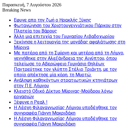
Παρασκευή, 7 Αυγούστου 2026
Breaking News
Εφυγε απο την ζωή o Ηρακλής Ξύκης
Φωταγώγηση του Χριστουγεννιάτικου Πάρκου στην
Πλατεία του Βάρους
Άλλη μια επιτυχία του Γυμνασίου Λιβαδοχωρίου
Ξεκίνησε η λειτουργία της μονάδας αφαλάτωσης στη
Μύρινα
Με πατέρα από τη Σμύρνη και μητέρα από τη Λήμνο,
γεννήθηκε στην Αλεξάνδρεια της Αιγύπτου, όπου
τελείωσε το Αβερώφειο Γυμνάσιο Θηλέων.
Παντρεύτηκε τον γλύπτη Στέλιο Τριάντη, με τον
οποίο απέκτησε μία κόρη, τη Μυρτώ.
Ανάληψη καθηκόντων στρατιωτικών κτηνιάτρων
στην Π.Ε. Λήμνου
Κλειστό Οδικό Δίκτυο Μύρινας-Μούδρου λόγω
εργασιών
Ξέφυγε η Ρεαλ !
Η Λέσχη Φιλαναγνωσίας Λήμνου υποδέχθηκε τον
συγγραφέα Γιάννη Μακριδάκη
Η Λέσχη Φιλαναγνωσίας Λήμνου υποδέχθηκε τον
συγγραφέα Γιάννη Μακριδάκη