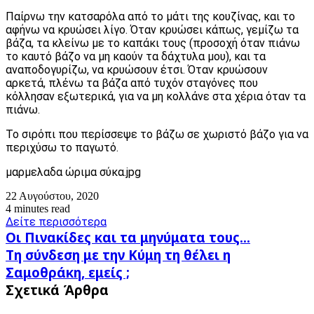
Παίρνω την κατσαρόλα από το μάτι της κουζίνας, και το
αφήνω να κρυώσει λίγο. Όταν κρυώσει κάπως, γεμίζω τα
βάζα, τα κλείνω με το καπάκι τους (προσοχή όταν πιάνω
το καυτό βάζο να μη καούν τα δάχτυλα μου), και τα
αναποδογυρίζω, να κρυώσουν έτσι. Όταν κρυώσουν
αρκετά, πλένω τα βάζα από τυχόν σταγόνες που
κόλλησαν εξωτερικά, για να μη κολλάνε στα χέρια όταν τα
πιάνω.
Το σιρόπι που περίσσεψε το βάζω σε χωριστό βάζο για να
περιχύσω το παγωτό.
μαρμελαδα ώριμα σύκα.jpg
22 Αυγούστου, 2020
4 minutes read
Δείτε περισσότερα
Οι
Οι Πινακίδες και τα μηνύματα τους...
Πινακίδες
Τη
Τη σύνδεση με την Κύμη τη θέλει η
και
σύνδεση
Σαμοθράκη, εμείς ;
τα
με
μηνύματα
Σχετικά Άρθρα
την
τους...
Κύμη