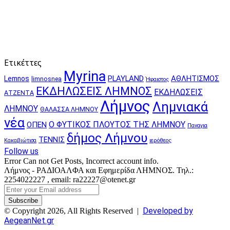
Ετικέττες
Myrina
PLAYLAND
ΑΘΛΗΤΙΣΜΟΣ
Lemnos
limnosnea
Ήφαιστος
ΕΚΔΗΛΩΣΕΙΣ ΛΗΜΝΟΣ
ΕΚΔΗΛΩΣΕΙΣ
ΑΤΖΕΝΤΑ
Λήμνος
Λημνιακά
ΛΗΜΝΟΥ
ΘΑΛΑΣΣΑ ΛΗΜΝΟΥ
νέα
Ο ΦΥΤΙΚΟΣ ΠΛΟΥΤΟΣ ΤΗΣ ΛΗΜΝΟΥ
ΟΠΕΝ
Παναγια
δήμος Λήμνου
ΤΕΝΝΙΣ
Κακαβιώτισα
ιερόθεος
Follow us
Error Can not Get Posts, Incorrect account info.
Λήμνος - ΡΑΔΙΟΑΛΦΑ και Εφημερίδα ΛΗΜΝΟΣ. Τηλ.:
2254022227 , email: ra22227@otenet.gr
Enter
your
Email
Developed by
© Copyright 2026, All Rights Reserved |
address
AegeanNet.gr