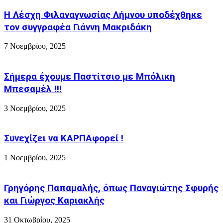
τη
θέλει
Η Λέσχη Φιλαναγνωσίας Λήμνου υποδέχθηκε
η
τον συγγραφέα Γιάννη Μακριδάκη
Σαμοθράκη,
εμείς
7 Νοεμβρίου, 2025
;
Σήμερα έχουμε Παστίτσιο με Μπόλικη
Μπεσαμέλ !!!
3 Νοεμβρίου, 2025
Συνεχίζει να ΚΑΡΠΑφορεί !
1 Νοεμβρίου, 2025
Γρηγόρης Παπαμαλής, όπως Παναγιώτης Σφυρής
και Γιώργος Καριακλής
31 Οκτωβρίου, 2025