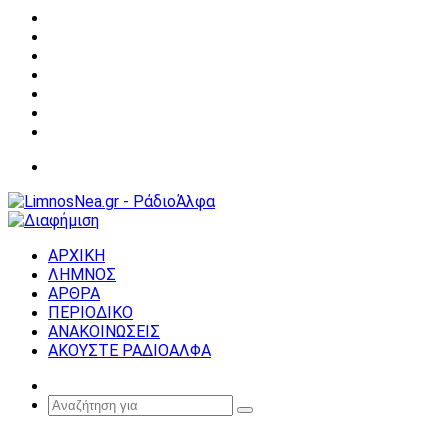
Facebook
X
YouTube
Instagram
Σύνδεση
Random
Article
Sidebar
Μενού
ΑΡΧΙΚΗ
ΛΗΜΝΟΣ
ΑΡΘΡΑ
ΠΕΡΙΟΔΙΚΟ
ΑΝΑΚΟΙΝΩΣΕΙΣ
ΑΚΟΥΣΤΕ ΡΑΔΙΟΑΛΦΑ
Random
Article
Αναζήτηση
για