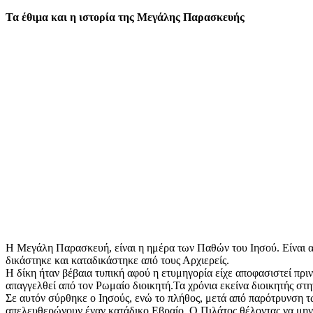
mail
Τα έθιμα και η ιστορία της Μεγάλης Παρασκευής
Η Μεγάλη Παρασκευή, είναι η ημέρα των Παθών του Ιησού. Είναι α
δικάστηκε και καταδικάστηκε από τους Αρχιερείς.
Η δίκη ήταν βέβαια τυπική αφού η ετυμηγορία είχε αποφασιστεί πρι
απαγγελθεί από τον Ρωμαίο διοικητή.Τα χρόνια εκείνα διοικητής στ
Σε αυτόν σύρθηκε ο Ιησούς, ενώ το πλήθος, μετά από παρότρυνση 
απελευθερώνουν έναν κατάδικο Εβραίο. Ο Πιλάτος θέλοντας να μην