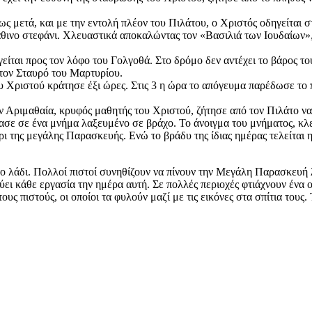
ς μετά, και με την εντολή πλέον του Πιλάτου, ο Χριστός οδηγείται 
άθινο στεφάνι. Χλευαστικά αποκαλώντας τον «Βασιλιά των Ιουδαίων»,
ίται προς τον λόφο του Γολγοθά. Στο δρόμο δεν αντέχει το βάρος το
 τον Σταυρό του Μαρτυρίου.
του Χριστού κράτησε έξι ώρες. Στις 3 η ώρα το απόγευμα παρέδωσε τ
 Αριμαθαία, κρυφός μαθητής του Χριστού, ζήτησε από τον Πιλάτο να 
φίασε σε ένα μνήμα λαξευμένο σε βράχο. Το άνοιγμα του μνήματος, κλ
ρι της μεγάλης Παρασκευής. Ενώ το βράδυ της ίδιας ημέρας τελείται
το λάδι. Πολλοί πιστοί συνηθίζουν να πίνουν την Μεγάλη Παρασκευή 
ρεύει κάθε εργασία την ημέρα αυτή. Σε πολλές περιοχές φτιάχνουν ένα
υς πιστούς, οι οποίοι τα φυλούν μαζί με τις εικόνες στα σπίτια τους. 