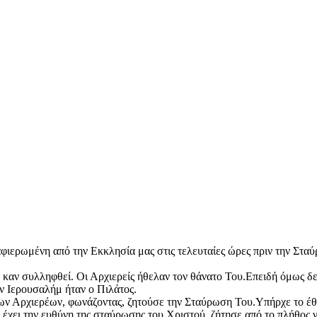
φιερωμένη από την Εκκλησία μας στις τελευταίες ώρες πριν την Στα
ν καν συλληφθεί. Οι Αρχιερείς ήθελαν τον θάνατο Του.Επειδή όμως δε
ην Ιερουσαλήμ ήταν ο Πιλάτος.
των Αρχιερέων, φωνάζοντας, ζητούσε την Σταύρωση Του.Υπήρχε το έθ
 έχει την ευθύνη της σταύρωσης του Χριστού, ζήτησε από το πλήθος 