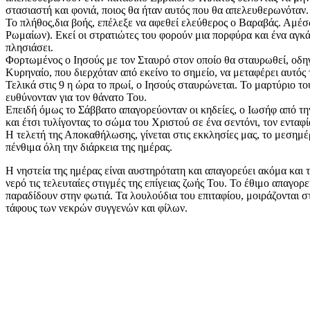
στασιαστή και φονιά, ποιος θα ήταν αυτός που θα απελευθερωνόταν.
Το πλήθος,δια βοής, επέλεξε να αφεθεί ελεύθερος ο Βαραβάς. Αμέσω
Ρωμαίων). Εκεί οι στρατιώτες του φορούν μια πορφύρα και ένα αγκ
πλησιάσει.
Φορτωμένος ο Ιησούς με τον Σταυρό στον οποίο θα σταυρωθεί, οδηγε
Κυρηναίο, που διερχόταν από εκείνο το σημείο, να μεταφέρει αυτός
Τελικά στις 9 η ώρα το πρωί, ο Ιησούς σταυρώνεται. Το μαρτύριο 
ευθύνονταν για τον θάνατο Του.
Επειδή όμως το Σάββατο απαγορεύονταν οι κηδείες, ο Ιωσήφ από την
και έτσι τυλίγοντας το σώμα του Χριστού σε ένα σεντόνι, τον εντα
Η τελετή της Αποκαθήλωσης, γίνεται στις εκκλησίες μας, το μεσημέ
πένθιμα όλη την διάρκεια της ημέρας.
Η νηστεία της ημέρας είναι αυστηρότατη και απαγορεύει ακόμα και 
νερό τις τελευταίες στιγμές της επίγειας ζωής Του. Το έθιμο απαγο
παραδίδουν στην φωτιά. Τα λουλούδια του επιταφίου, μοιράζονται στο
τάφους των νεκρών συγγενών και φίλων.