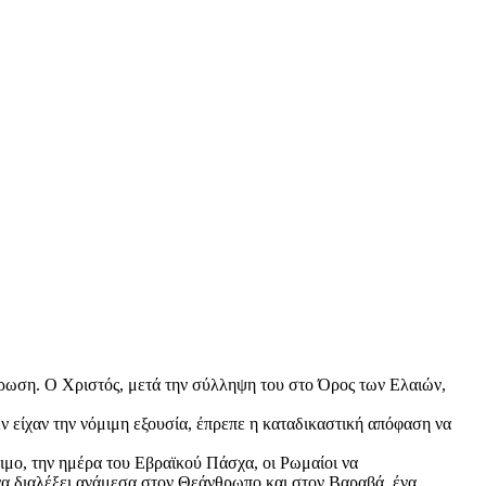
ύρωση. Ο Χριστός, μετά την σύλληψη του στο Όρος των Ελαιών,
ν είχαν την νόμιμη εξουσία, έπρεπε η καταδικαστική απόφαση να
ιμο, την ημέρα του Εβραϊκού Πάσχα, οι Ρωμαίοι να
να διαλέξει ανάμεσα στον Θεάνθρωπο και στον Βαραβά, ένα