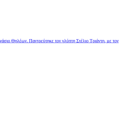
νάσιο Θηλέων. Παντρεύτηκε τον γλύπτη Στέλιο Τριάντη, με τον