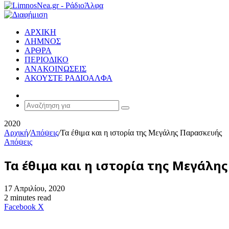
ΑΡΧΙΚΗ
ΛΗΜΝΟΣ
ΑΡΘΡΑ
ΠΕΡΙΟΔΙΚΟ
ΑΝΑΚΟΙΝΩΣΕΙΣ
ΑΚΟΥΣΤΕ ΡΑΔΙΟΑΛΦΑ
Random
Article
Αναζήτηση
για
2020
Αρχική
/
Απόψεις
/
Τα έθιμα και η ιστορία της Μεγάλης Παρασκευής
Απόψεις
Τα έθιμα και η ιστορία της Μεγάλη
17 Απριλίου, 2020
2 minutes read
Messenger
Messenger
WhatsApp
Viber
Κοινοποίηση
Facebook
X
μέσω
E-