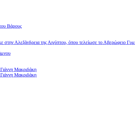
του Βάρους
κε στην Αλεξάνδρεια της Αιγύπτου, όπου τελείωσε το Αβερώφειο Γυμ
ήμνου
 Γιάννη Μακριδάκη
 Γιάννη Μακριδάκη