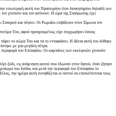
στην εσωτερική αυλή του Πραιτωρίου (του διοικητηρίου δηλαδή των
 τον χτυπούν και τον φτύνουν. Η ώρα της Σταύρωσης έχει
υ Σταυρού και πέφτει. Οι Ρωμαίοι επιβάλουν στον Σίμωνα τον
ο πνεύμα Του, αφού προηγουμένως είχε συγχωρήσει όσους
πάρει το σώμα Του και να το ενταφιάσει. Η άδεια αυτή του δόθηκε
είστηκε με μια μεγάλη πέτρα.
 η περιφορά του Επιταφίου. Οι καμπάνες των εκκλησιών χτυπούν
λίγο ξύδι, εις ανάμνηση αυτού που έδωσαν στον Ιησού, όταν ζήτησε
 ομοίωμα του Ιούδα, και μετά την περιφορά του Επιταφίου το
Τέλος, την ημέρα αυτή συνηθίζεται οι πιστοί να επισκέπτονται τους