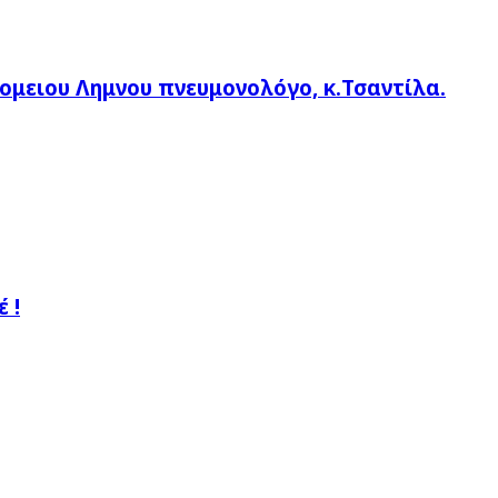
ομειου Λημνου πνευμονολόγο, κ.Τσαντίλα.
 !