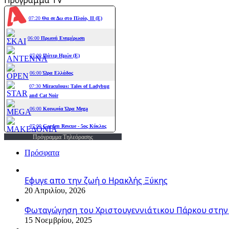
Πρόγραμμα Τηλεόρασης
Πρόσφατα
Εφυγε απο την ζωή o Ηρακλής Ξύκης
20 Απριλίου, 2026
Φωταγώγηση του Χριστουγεννιάτικου Πάρκου στην
15 Νοεμβρίου, 2025