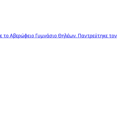
σε το Αβερώφειο Γυμνάσιο Θηλέων. Παντρεύτηκε τον