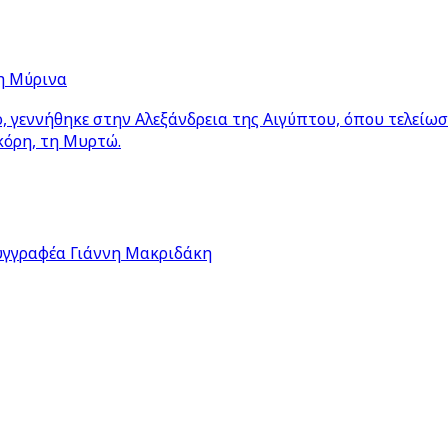
η Μύρινα
 γεννήθηκε στην Αλεξάνδρεια της Αιγύπτου, όπου τελείω
κόρη, τη Μυρτώ.
υγγραφέα Γιάννη Μακριδάκη