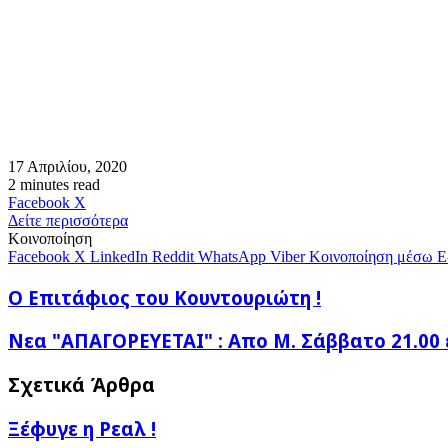
17 Απριλίου, 2020
2 minutes read
Messenger
Messenger
WhatsApp
Viber
Κοινοποίηση
Facebook
X
μέσω
Δείτε περισσότερα
E-
Κοινοποίηση
mail
Facebook
X
LinkedIn
Reddit
WhatsApp
Viber
Κοινοποίηση μέσω E
Ο
Ο Επιτάφιος του Κουντουριώτη !
Επιτάφιος
του
Νεα
Νεα "ΑΠΑΓΟΡΕΥΕΤΑΙ" : Απο Μ. Σάββατο 21.00
Κουντουριώτη
"ΑΠΑΓΟΡΕΥΕΤΑΙ"
!
:
Σχετικά Άρθρα
Απο
Μ.
Ξέφυγε η Ρεαλ !
Σάββατο
21.00