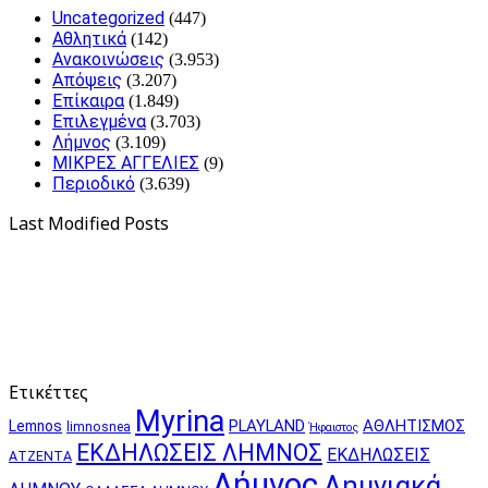
Uncategorized
(447)
Αθλητικά
(142)
Ανακοινώσεις
(3.953)
Απόψεις
(3.207)
Επίκαιρα
(1.849)
Επιλεγμένα
(3.703)
Λήμνος
(3.109)
ΜΙΚΡΕΣ ΑΓΓΕΛΙΕΣ
(9)
Περιοδικό
(3.639)
Last Modified Posts
Ετικέττες
Myrina
PLAYLAND
ΑΘΛΗΤΙΣΜΟΣ
Lemnos
limnosnea
Ήφαιστος
ΕΚΔΗΛΩΣΕΙΣ ΛΗΜΝΟΣ
ΕΚΔΗΛΩΣΕΙΣ
ΑΤΖΕΝΤΑ
Λήμνος
Λημνιακά