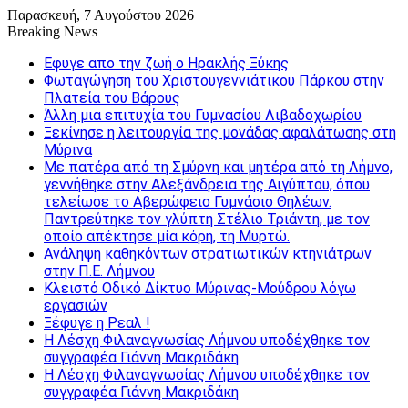
Παρασκευή, 7 Αυγούστου 2026
Breaking News
Εφυγε απο την ζωή o Ηρακλής Ξύκης
Φωταγώγηση του Χριστουγεννιάτικου Πάρκου στην
Πλατεία του Βάρους
Άλλη μια επιτυχία του Γυμνασίου Λιβαδοχωρίου
Ξεκίνησε η λειτουργία της μονάδας αφαλάτωσης στη
Μύρινα
Με πατέρα από τη Σμύρνη και μητέρα από τη Λήμνο,
γεννήθηκε στην Αλεξάνδρεια της Αιγύπτου, όπου
τελείωσε το Αβερώφειο Γυμνάσιο Θηλέων.
Παντρεύτηκε τον γλύπτη Στέλιο Τριάντη, με τον
οποίο απέκτησε μία κόρη, τη Μυρτώ.
Ανάληψη καθηκόντων στρατιωτικών κτηνιάτρων
στην Π.Ε. Λήμνου
Κλειστό Οδικό Δίκτυο Μύρινας-Μούδρου λόγω
εργασιών
Ξέφυγε η Ρεαλ !
Η Λέσχη Φιλαναγνωσίας Λήμνου υποδέχθηκε τον
συγγραφέα Γιάννη Μακριδάκη
Η Λέσχη Φιλαναγνωσίας Λήμνου υποδέχθηκε τον
συγγραφέα Γιάννη Μακριδάκη