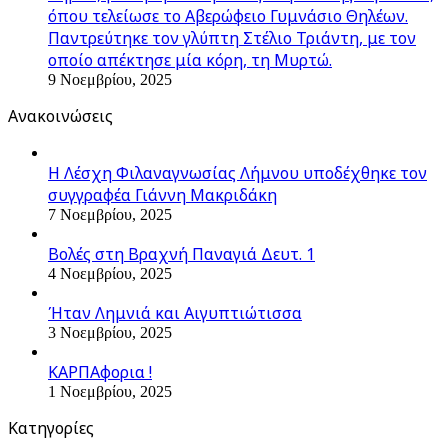
όπου τελείωσε το Αβερώφειο Γυμνάσιο Θηλέων.
Παντρεύτηκε τον γλύπτη Στέλιο Τριάντη, με τον
οποίο απέκτησε μία κόρη, τη Μυρτώ.
9 Νοεμβρίου, 2025
Ανακοινώσεις
Η Λέσχη Φιλαναγνωσίας Λήμνου υποδέχθηκε τον
συγγραφέα Γιάννη Μακριδάκη
7 Νοεμβρίου, 2025
Βολές στη Βραχνή Παναγιά Δευτ. 1
4 Νοεμβρίου, 2025
Ήταν Λημνιά και Αιγυπτιώτισσα
3 Νοεμβρίου, 2025
ΚΑΡΠΑφορια !
1 Νοεμβρίου, 2025
Kατηγορίες