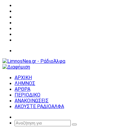
Facebook
X
YouTube
Instagram
Σύνδεση
Random
Article
Sidebar
Μενού
ΑΡΧΙΚΗ
ΛΗΜΝΟΣ
ΑΡΘΡΑ
ΠΕΡΙΟΔΙΚΟ
ΑΝΑΚΟΙΝΩΣΕΙΣ
ΑΚΟΥΣΤΕ ΡΑΔΙΟΑΛΦΑ
Random
Article
Αναζήτηση
για