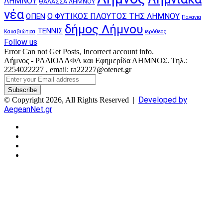
ΛΗΜΝΟΥ
ΘΑΛΑΣΣΑ ΛΗΜΝΟΥ
νέα
Ο ΦΥΤΙΚΟΣ ΠΛΟΥΤΟΣ ΤΗΣ ΛΗΜΝΟΥ
ΟΠΕΝ
Παναγια
δήμος Λήμνου
ΤΕΝΝΙΣ
Κακαβιώτισα
ιερόθεος
Follow us
Error Can not Get Posts, Incorrect account info.
Λήμνος - ΡΑΔΙΟΑΛΦΑ και Εφημερίδα ΛΗΜΝΟΣ. Τηλ.:
2254022227 , email: ra22227@otenet.gr
Enter
your
Email
Developed by
© Copyright 2026, All Rights Reserved |
address
AegeanNet.gr
Facebook
X
YouTube
Instagram
Facebook
X
Back
to
top
button