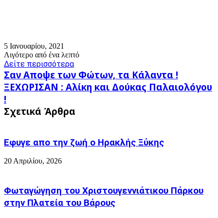
5 Ιανουαρίου, 2021
Λιγότερο από ένα λεπτό
Δείτε περισσότερα
Σαν
Σαν Αποψε των Φώτων, τα Κάλαντα !
Αποψε
ΞΕΧΩΡΙΣΑΝ
ΞΕΧΩΡΙΣΑΝ : Αλίκη και Δούκας Παλαιολόγου
των
:
!
Φώτων,
Αλίκη
τα
Σχετικά Άρθρα
και
Κάλαντα
Δούκας
!
Παλαιολόγου
!
Εφυγε απο την ζωή o Ηρακλής Ξύκης
20 Απριλίου, 2026
Φωταγώγηση του Χριστουγεννιάτικου Πάρκου
στην Πλατεία του Βάρους