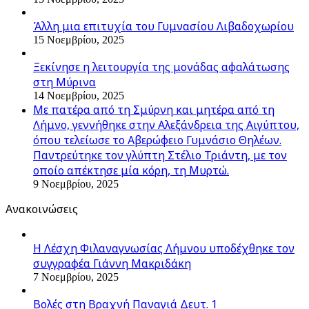
Άλλη μια επιτυχία του Γυμνασίου Λιβαδοχωρίου
15 Νοεμβρίου, 2025
Ξεκίνησε η λειτουργία της μονάδας αφαλάτωσης
στη Μύρινα
14 Νοεμβρίου, 2025
Με πατέρα από τη Σμύρνη και μητέρα από τη
Λήμνο, γεννήθηκε στην Αλεξάνδρεια της Αιγύπτου,
όπου τελείωσε το Αβερώφειο Γυμνάσιο Θηλέων.
Παντρεύτηκε τον γλύπτη Στέλιο Τριάντη, με τον
οποίο απέκτησε μία κόρη, τη Μυρτώ.
9 Νοεμβρίου, 2025
Ανακοινώσεις
Η Λέσχη Φιλαναγνωσίας Λήμνου υποδέχθηκε τον
συγγραφέα Γιάννη Μακριδάκη
7 Νοεμβρίου, 2025
Βολές στη Βραχνή Παναγιά Δευτ. 1