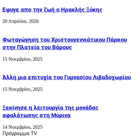
ΓΙΑ
ΤΗ
Εφυγε απο την ζωή o Ηρακλής Ξύκης
ΛΗΜΝΟ
20 Απριλίου, 2026
Φωταγώγηση του Χριστουγεννιάτικου Πάρκου
στην Πλατεία του Βάρους
15 Νοεμβρίου, 2025
Άλλη μια επιτυχία του Γυμνασίου Λιβαδοχωρίου
15 Νοεμβρίου, 2025
Ξεκίνησε η λειτουργία της μονάδας
αφαλάτωσης στη Μύρινα
14 Νοεμβρίου, 2025
Πρόγραμμα TV