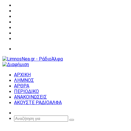
Facebook
X
YouTube
Instagram
Σύνδεση
Random
Article
Sidebar
Μενού
ΑΡΧΙΚΗ
ΛΗΜΝΟΣ
ΑΡΘΡΑ
ΠΕΡΙΟΔΙΚΟ
ΑΝΑΚΟΙΝΩΣΕΙΣ
ΑΚΟΥΣΤΕ ΡΑΔΙΟΑΛΦΑ
Random
Article
Αναζήτηση
για