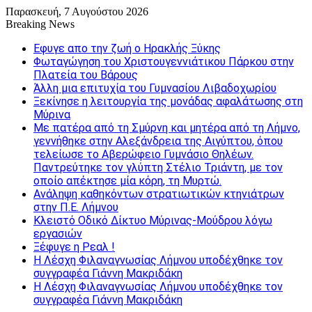
Παρασκευή, 7 Αυγούστου 2026
Breaking News
Εφυγε απο την ζωή o Ηρακλής Ξύκης
Φωταγώγηση του Χριστουγεννιάτικου Πάρκου στην
Πλατεία του Βάρους
Άλλη μια επιτυχία του Γυμνασίου Λιβαδοχωρίου
Ξεκίνησε η λειτουργία της μονάδας αφαλάτωσης στη
Μύρινα
Με πατέρα από τη Σμύρνη και μητέρα από τη Λήμνο,
γεννήθηκε στην Αλεξάνδρεια της Αιγύπτου, όπου
τελείωσε το Αβερώφειο Γυμνάσιο Θηλέων.
Παντρεύτηκε τον γλύπτη Στέλιο Τριάντη, με τον
οποίο απέκτησε μία κόρη, τη Μυρτώ.
Ανάληψη καθηκόντων στρατιωτικών κτηνιάτρων
στην Π.Ε. Λήμνου
Κλειστό Οδικό Δίκτυο Μύρινας-Μούδρου λόγω
εργασιών
Ξέφυγε η Ρεαλ !
Η Λέσχη Φιλαναγνωσίας Λήμνου υποδέχθηκε τον
συγγραφέα Γιάννη Μακριδάκη
Η Λέσχη Φιλαναγνωσίας Λήμνου υποδέχθηκε τον
συγγραφέα Γιάννη Μακριδάκη