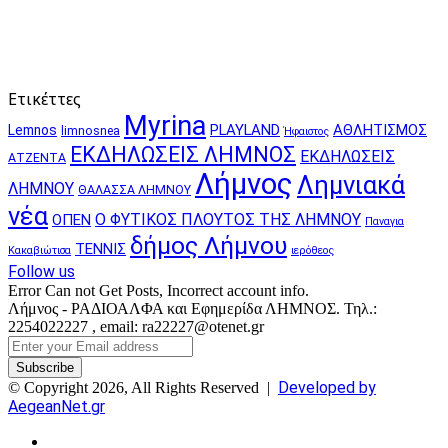
Ετικέττες
Myrina
PLAYLAND
ΑΘΛΗΤΙΣΜΟΣ
Lemnos
limnosnea
Ήφαιστος
ΕΚΔΗΛΩΣΕΙΣ ΛΗΜΝΟΣ
ΕΚΔΗΛΩΣΕΙΣ
ΑΤΖΕΝΤΑ
Λήμνος
Λημνιακά
ΛΗΜΝΟΥ
ΘΑΛΑΣΣΑ ΛΗΜΝΟΥ
νέα
Ο ΦΥΤΙΚΟΣ ΠΛΟΥΤΟΣ ΤΗΣ ΛΗΜΝΟΥ
ΟΠΕΝ
Παναγια
δήμος Λήμνου
ΤΕΝΝΙΣ
Κακαβιώτισα
ιερόθεος
Follow us
Error Can not Get Posts, Incorrect account info.
Λήμνος - ΡΑΔΙΟΑΛΦΑ και Εφημερίδα ΛΗΜΝΟΣ. Τηλ.:
2254022227 , email: ra22227@otenet.gr
Enter
your
Email
Developed by
© Copyright 2026, All Rights Reserved |
address
AegeanNet.gr
Facebook