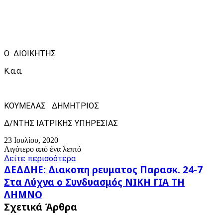
Ο ΔΙΟΙΚΗΤΗΣ
Κ.α.α.
ΚΟΥΜΕΛΑΣ ΔΗΜΗΤΡΙΟΣ
Δ/ΝΤΗΣ ΙΑΤΡΙΚΗΣ ΥΠΗΡΕΣΙΑΣ
23 Ιουλίου, 2020
Λιγότερο από ένα λεπτό
Δείτε περισσότερα
ΔΕΔΔΗΕ:
ΔΕΔΔΗΕ: Διακοπη ρευματος Παρασκ. 24-7
Διακοπη
Στα
Στα Λύχνα ο Συνδυασμός ΝΙΚΗ ΓΙΑ ΤΗ
ρευματος
Λύχνα
ΛΗΜΝΟ
Παρασκ.
ο
24-
Σχετικά Άρθρα
Συνδυασμός
7
ΝΙΚΗ