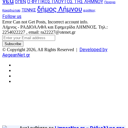
νέα
Ο ΦΥΤΙΚΟΣ ΠΛΟΥΤΟΣ ΤΗΣ ΛΗΜΝΟΥ
ΟΠΕΝ
Παναγια
δήμος Λήμνου
ΤΕΝΝΙΣ
Κακαβιώτισα
ιερόθεος
Follow us
Error Can not Get Posts, Incorrect account info.
Λήμνος - ΡΑΔΙΟΑΛΦΑ και Εφημερίδα ΛΗΜΝΟΣ. Τηλ.:
2254022227 , email: ra22227@otenet.gr
Enter
your
Email
Developed by
© Copyright 2026, All Rights Reserved |
address
AegeanNet.gr
Facebook
X
YouTube
Instagram
Facebook
X
Back
to
top
button