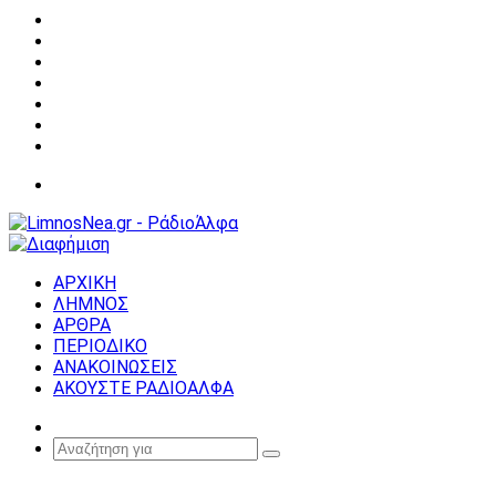
Facebook
X
YouTube
Instagram
Σύνδεση
Random
Article
Sidebar
Μενού
ΑΡΧΙΚΗ
ΛΗΜΝΟΣ
ΑΡΘΡΑ
ΠΕΡΙΟΔΙΚΟ
ΑΝΑΚΟΙΝΩΣΕΙΣ
ΑΚΟΥΣΤΕ ΡΑΔΙΟΑΛΦΑ
Random
Article
Αναζήτηση
για