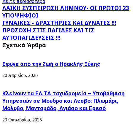
Δείτε περισσότερα
ΛΑΪΚΗ
ΛΑΪΚΗ ΣΥΣΠΕΙΡΩΣΗ ΛΗΜΝΟΥ- ΟΙ ΠΡΩΤΟΙ 23
ΣΥΣΠΕΙΡΩΣΗ
ΥΠΟΨΗΦΙΟΙ
ΛΗΜΝΟΥ-
ΓΥΝΑΙΚΕΣ
ΓΥΝΑΙΚΕΣ - ΔΡΑΣΤΗΡΙΕΣ ΚΑΙ ΔΥΝΑΤΕΣ !!!
ΟΙ
-
ΠΡΩΤΟΙ
ΠΡΟΣΟΧΗ ΣΤΙΣ ΠΑΓΙΔΕΣ ΚΑΙ ΤΙΣ
ΔΡΑΣΤΗΡΙΕΣ
23
ΑΥΤΟΠΑΓΙΔΕΥΣΕΙΣ !!!
ΚΑΙ
ΥΠΟΨΗΦΙΟΙ
ΔΥΝΑΤΕΣ
Σχετικά Άρθρα
!!!
ΠΡΟΣΟΧΗ
ΣΤΙΣ
Εφυγε απο την ζωή o Ηρακλής Ξύκης
ΠΑΓΙΔΕΣ
ΚΑΙ
20 Απριλίου, 2026
ΤΙΣ
ΑΥΤΟΠΑΓΙΔΕΥΣΕΙΣ
!!!
Κλείνουν τα ΕΛ.ΤΑ ταχυδρομεία – Υποβάθμιση
Υπηρεσιών σε Μουδρο και Λεσβο: Πλωμάρι,
Μόλυβο, Μανταμάδο, Αγιάσο και Ερεσό
29 Οκτωβρίου, 2025