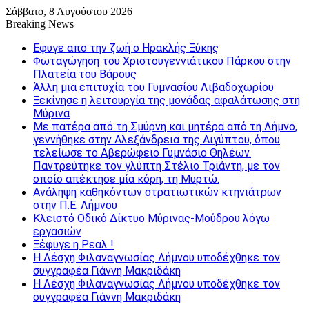
Σάββατο, 8 Αυγούστου 2026
Breaking News
Εφυγε απο την ζωή o Ηρακλής Ξύκης
Φωταγώγηση του Χριστουγεννιάτικου Πάρκου στην
Πλατεία του Βάρους
Άλλη μια επιτυχία του Γυμνασίου Λιβαδοχωρίου
Ξεκίνησε η λειτουργία της μονάδας αφαλάτωσης στη
Μύρινα
Με πατέρα από τη Σμύρνη και μητέρα από τη Λήμνο,
γεννήθηκε στην Αλεξάνδρεια της Αιγύπτου, όπου
τελείωσε το Αβερώφειο Γυμνάσιο Θηλέων.
Παντρεύτηκε τον γλύπτη Στέλιο Τριάντη, με τον
οποίο απέκτησε μία κόρη, τη Μυρτώ.
Ανάληψη καθηκόντων στρατιωτικών κτηνιάτρων
στην Π.Ε. Λήμνου
Κλειστό Οδικό Δίκτυο Μύρινας-Μούδρου λόγω
εργασιών
Ξέφυγε η Ρεαλ !
Η Λέσχη Φιλαναγνωσίας Λήμνου υποδέχθηκε τον
συγγραφέα Γιάννη Μακριδάκη
Η Λέσχη Φιλαναγνωσίας Λήμνου υποδέχθηκε τον
συγγραφέα Γιάννη Μακριδάκη