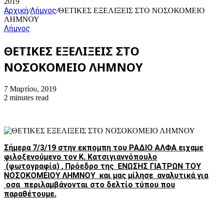
2019
Αρχική
Λήμνος
/
/
ΘΕΤΙΚΕΣ ΕΞΕΛΙΞΕΙΣ ΣΤΟ ΝΟΣΟΚΟΜΕΙΟ
ΛΗΜΝΟΥ
Λήμνος
ΘΕΤΙΚΕΣ ΕΞΕΛΙΞΕΙΣ ΣΤΟ
ΝΟΣΟΚΟΜΕΙΟ ΛΗΜΝΟΥ
7 Μαρτίου, 2019
2 minutes read
Σήμερα 7/3/19 στην εκπομπη του ΡΑΔΙΟ ΑΛΦΑ ειχαμε
φιλοξενούμενο τον Κ. Κατσιγιαννόπουλο
(φωτογραφία) , Πρόεδρο της ΕΝΩΣΗΣ ΓΙΑΤΡΩΝ ΤΟΥ
ΝΟΣΟΚΟΜΕΙΟΥ ΛΗΜΝΟΥ και μας μίλησε αναλυτικά για
οσα περιλαμβάνονται στο δελτίο τύπου που
παραθέτουμε.