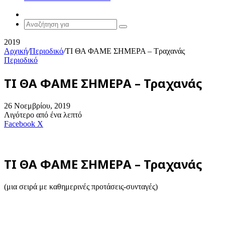
Random
Article
Αναζήτηση
για
2019
Αρχική
/
Περιοδικό
/
ΤΙ ΘΑ ΦΑΜΕ ΣΗΜΕΡΑ – Τραχανάς
Περιοδικό
ΤΙ ΘΑ ΦΑΜΕ ΣΗΜΕΡΑ – Τραχανάς
26 Νοεμβρίου, 2019
Λιγότερο από ένα λεπτό
Messenger
Messenger
WhatsApp
Viber
Κοινοποίηση
Facebook
X
μέσω
E-
mail
ΤΙ ΘΑ ΦΑΜΕ ΣΗΜΕΡΑ – Τραχανάς
(μια σειρά με καθημερινές προτάσεις-συνταγές)