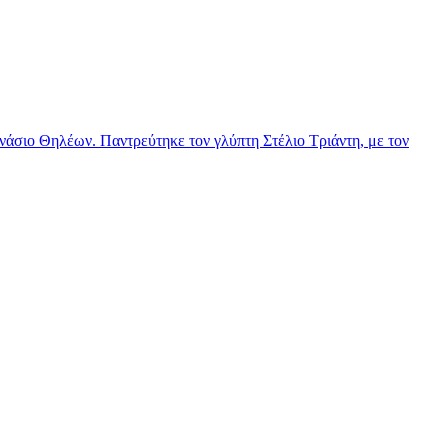
νάσιο Θηλέων. Παντρεύτηκε τον γλύπτη Στέλιο Τριάντη, με τον