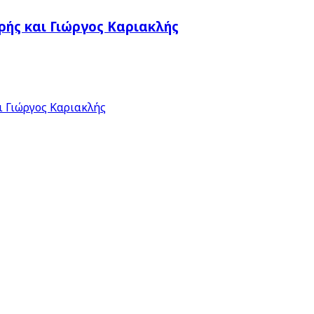
ής και Γιώργος Καριακλής
 Γιώργος Καριακλής