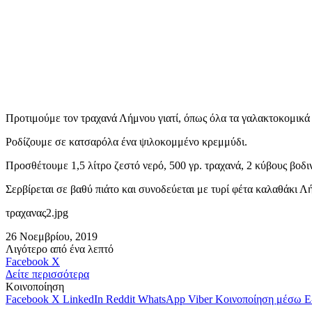
Προτιμούμε τον τραχανά Λήμνου γιατί, όπως όλα τα γαλακτοκομικά π
Ροδίζουμε σε κατσαρόλα ένα ψιλοκομμένο κρεμμύδι.
Προσθέτουμε 1,5 λίτρο ζεστό νερό, 500 γρ. τραχανά, 2 κύβους βοδι
Σερβίρεται σε βαθύ πιάτο και συνοδεύεται με τυρί φέτα καλαθάκι Λ
τραχανας2.jpg
26 Νοεμβρίου, 2019
Λιγότερο από ένα λεπτό
Messenger
Messenger
WhatsApp
Viber
Κοινοποίηση
Facebook
X
μέσω
Δείτε περισσότερα
E-
Κοινοποίηση
mail
Facebook
X
LinkedIn
Reddit
WhatsApp
Viber
Κοινοποίηση μέσω E