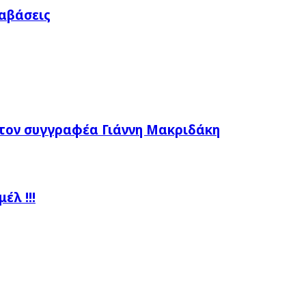
ραβάσεις
τον συγγραφέα Γιάννη Μακριδάκη
λ !!!