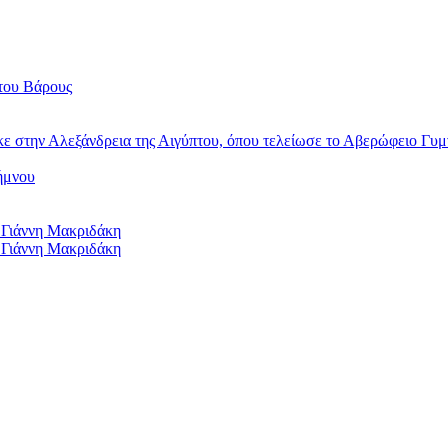
του Βάρους
κε στην Αλεξάνδρεια της Αιγύπτου, όπου τελείωσε το Αβερώφειο Γυμ
ήμνου
 Γιάννη Μακριδάκη
 Γιάννη Μακριδάκη