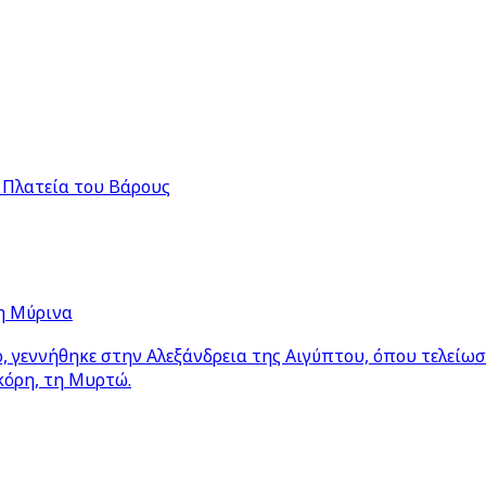
 Πλατεία του Βάρους
η Μύρινα
 γεννήθηκε στην Αλεξάνδρεια της Αιγύπτου, όπου τελείω
κόρη, τη Μυρτώ.