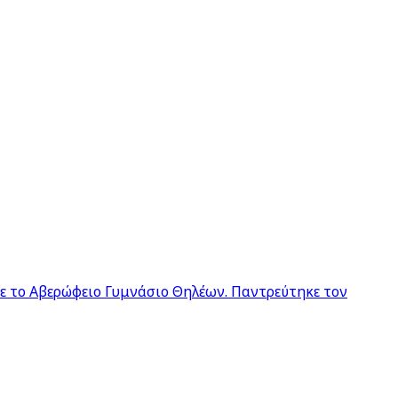
σε το Αβερώφειο Γυμνάσιο Θηλέων. Παντρεύτηκε τον