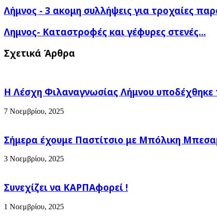
Λήμνος
Λήμνος - 3 ακομη συλλήψεις για τροχαίες πα
-
3
Λημνος-
Λημνος- Καταστροφές και γέφυρες στενές...
ακομη
Καταστροφές
συλλήψεις
και
Σχετικά Άρθρα
για
γέφυρες
τροχαίες
στενές...
παραβάσεις
Η Λέσχη Φιλαναγνωσίας Λήμνου υποδέχθηκε 
7 Νοεμβρίου, 2025
Σήμερα έχουμε Παστίτσιο με Μπόλικη Μπεσαμέ
3 Νοεμβρίου, 2025
Συνεχίζει να ΚΑΡΠΑφορεί !
1 Νοεμβρίου, 2025