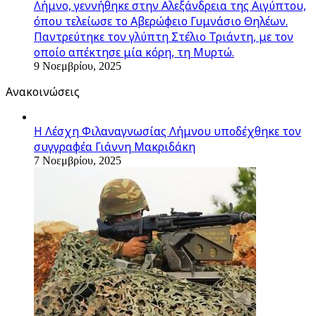
Λήμνο, γεννήθηκε στην Αλεξάνδρεια της Αιγύπτου,
όπου τελείωσε το Αβερώφειο Γυμνάσιο Θηλέων.
Παντρεύτηκε τον γλύπτη Στέλιο Τριάντη, με τον
οποίο απέκτησε μία κόρη, τη Μυρτώ.
9 Νοεμβρίου, 2025
Ανακοινώσεις
Η Λέσχη Φιλαναγνωσίας Λήμνου υποδέχθηκε τον
συγγραφέα Γιάννη Μακριδάκη
7 Νοεμβρίου, 2025