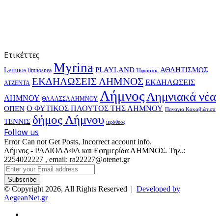
Ετικέττες
Myrina
PLAYLAND
ΑΘΛΗΤΙΣΜΟΣ
Lemnos
limnosnea
Ήφαιστος
ΕΚΔΗΛΩΣΕΙΣ ΛΗΜΝΟΣ
ΕΚΔΗΛΩΣΕΙΣ
ΑΤΖΕΝΤΑ
Λήμνος
Λημνιακά νέα
ΛΗΜΝΟΥ
ΘΑΛΑΣΣΑ ΛΗΜΝΟΥ
Ο ΦΥΤΙΚΟΣ ΠΛΟΥΤΟΣ ΤΗΣ ΛΗΜΝΟΥ
ΟΠΕΝ
Παναγια Κακαβιώτισα
δήμος Λήμνου
ΤΕΝΝΙΣ
ιερόθεος
Follow us
Error Can not Get Posts, Incorrect account info.
Λήμνος - ΡΑΔΙΟΑΛΦΑ και Εφημερίδα ΛΗΜΝΟΣ. Τηλ.:
2254022227 , email: ra22227@otenet.gr
Enter
your
Email
© Copyright 2026, All Rights Reserved |
Developed by
address
AegeanNet.gr
Facebook