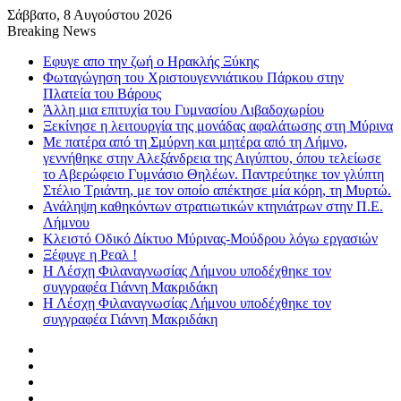
Σάββατο, 8 Αυγούστου 2026
Breaking News
Εφυγε απο την ζωή o Ηρακλής Ξύκης
Φωταγώγηση του Χριστουγεννιάτικου Πάρκου στην
Πλατεία του Βάρους
Άλλη μια επιτυχία του Γυμνασίου Λιβαδοχωρίου
Ξεκίνησε η λειτουργία της μονάδας αφαλάτωσης στη Μύρινα
Με πατέρα από τη Σμύρνη και μητέρα από τη Λήμνο,
γεννήθηκε στην Αλεξάνδρεια της Αιγύπτου, όπου τελείωσε
το Αβερώφειο Γυμνάσιο Θηλέων. Παντρεύτηκε τον γλύπτη
Στέλιο Τριάντη, με τον οποίο απέκτησε μία κόρη, τη Μυρτώ.
Ανάληψη καθηκόντων στρατιωτικών κτηνιάτρων στην Π.Ε.
Λήμνου
Κλειστό Οδικό Δίκτυο Μύρινας-Μούδρου λόγω εργασιών
Ξέφυγε η Ρεαλ !
Η Λέσχη Φιλαναγνωσίας Λήμνου υποδέχθηκε τον
συγγραφέα Γιάννη Μακριδάκη
Η Λέσχη Φιλαναγνωσίας Λήμνου υποδέχθηκε τον
συγγραφέα Γιάννη Μακριδάκη
Facebook
X
YouTube
Instagram