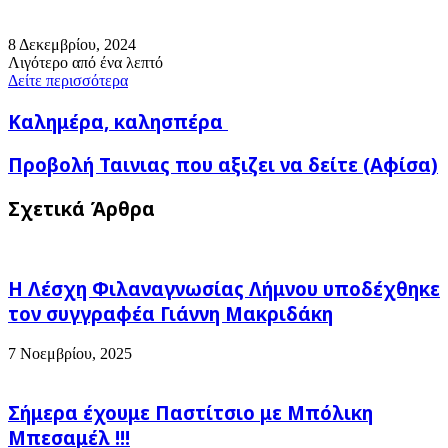
8 Δεκεμβρίου, 2024
Λιγότερο από ένα λεπτό
Δείτε περισσότερα
Καλημέρα,
Καλημέρα, καλησπέρα
καλησπέρα
Προβολή
Προβολή Ταινιας που αξιζει να δείτε (Αφίσα)
Ταινιας
που
Σχετικά Άρθρα
αξιζει
να
δείτε
(Αφίσα)
Η Λέσχη Φιλαναγνωσίας Λήμνου υποδέχθηκε
τον συγγραφέα Γιάννη Μακριδάκη
7 Νοεμβρίου, 2025
Σήμερα έχουμε Παστίτσιο με Μπόλικη
Μπεσαμέλ !!!