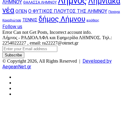
Λήμνος
Λημνιακά
ΛΗΜΝΟΥ
ΘΑΛΑΣΣΑ ΛΗΜΝΟΥ
νέα
Ο ΦΥΤΙΚΟΣ ΠΛΟΥΤΟΣ ΤΗΣ ΛΗΜΝΟΥ
ΟΠΕΝ
Παναγια
δήμος Λήμνου
ΤΕΝΝΙΣ
Κακαβιώτισα
ιερόθεος
Follow us
Error Can not Get Posts, Incorrect account info.
Λήμνος - ΡΑΔΙΟΑΛΦΑ και Εφημερίδα ΛΗΜΝΟΣ. Τηλ.:
2254022227 , email: ra22227@otenet.gr
Enter
your
Email
Developed by
© Copyright 2026, All Rights Reserved |
address
AegeanNet.gr
Facebook
X
YouTube
Instagram
Facebook
X
Back
to
top
button