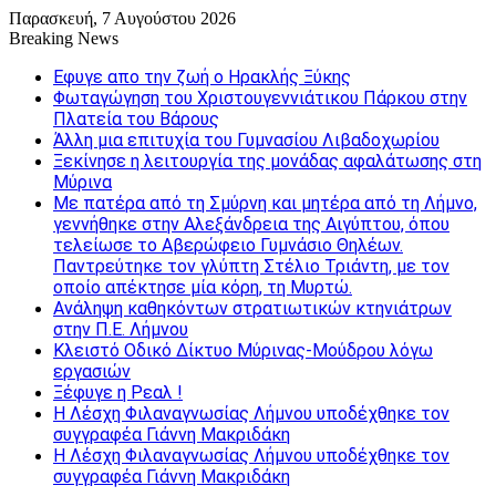
Παρασκευή, 7 Αυγούστου 2026
Breaking News
Εφυγε απο την ζωή o Ηρακλής Ξύκης
Φωταγώγηση του Χριστουγεννιάτικου Πάρκου στην
Πλατεία του Βάρους
Άλλη μια επιτυχία του Γυμνασίου Λιβαδοχωρίου
Ξεκίνησε η λειτουργία της μονάδας αφαλάτωσης στη
Μύρινα
Με πατέρα από τη Σμύρνη και μητέρα από τη Λήμνο,
γεννήθηκε στην Αλεξάνδρεια της Αιγύπτου, όπου
τελείωσε το Αβερώφειο Γυμνάσιο Θηλέων.
Παντρεύτηκε τον γλύπτη Στέλιο Τριάντη, με τον
οποίο απέκτησε μία κόρη, τη Μυρτώ.
Ανάληψη καθηκόντων στρατιωτικών κτηνιάτρων
στην Π.Ε. Λήμνου
Κλειστό Οδικό Δίκτυο Μύρινας-Μούδρου λόγω
εργασιών
Ξέφυγε η Ρεαλ !
Η Λέσχη Φιλαναγνωσίας Λήμνου υποδέχθηκε τον
συγγραφέα Γιάννη Μακριδάκη
Η Λέσχη Φιλαναγνωσίας Λήμνου υποδέχθηκε τον
συγγραφέα Γιάννη Μακριδάκη