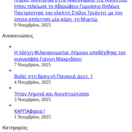
όπου τελείωσε το Αβερώφειο Γυμνάσιο Θηλέων.
Παντρεύτηκε τον γλύπτη Στέλιο Τριάντη, με τον
οποίο απέκτησε μία κόρη, τη Μυρτώ.
9 Νοεμβρίου, 2025
Ανακοινώσεις
Η Λέσχη Φιλαναγνωσίας Λήμνου υποδέχθηκε τον
συγγραφέα Γιάννη Μακριδάκη
7 Νοεμβρίου, 2025
Βολές στη Βραχνή Παναγιά Δευτ. 1
4 Νοεμβρίου, 2025
Ήταν Λημνιά και Αιγυπτιώτισσα
3 Νοεμβρίου, 2025
ΚΑΡΠΑφορια !
1 Νοεμβρίου, 2025
Kατηγορίες