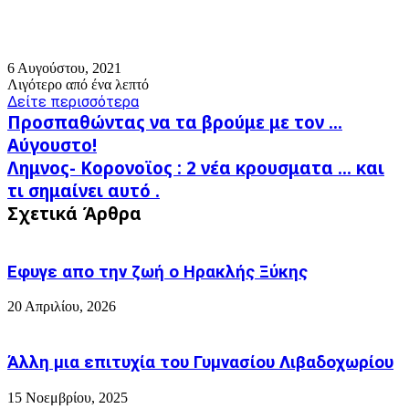
6 Αυγούστου, 2021
Λιγότερο από ένα λεπτό
Δείτε περισσότερα
Προσπαθώντας
Προσπαθώντας να τα βρούμε με τον …
να
Αύγουστο!
τα
Λημνος-
Λημνος- Κορονοϊος : 2 νέα κρουσματα ... και
βρούμε
Κορονοϊος
με
τι σημαίνει αυτό .
:
τον
Σχετικά Άρθρα
2
…
νέα
Αύγουστο!
κρουσματα
...
Εφυγε απο την ζωή o Ηρακλής Ξύκης
και
τι
20 Απριλίου, 2026
σημαίνει
αυτό
.
Άλλη μια επιτυχία του Γυμνασίου Λιβαδοχωρίου
15 Νοεμβρίου, 2025