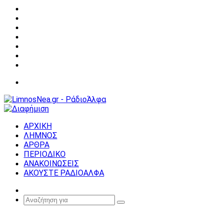
Facebook
X
YouTube
Instagram
Σύνδεση
Random
Article
Sidebar
Μενού
ΑΡΧΙΚΗ
ΛΗΜΝΟΣ
ΑΡΘΡΑ
ΠΕΡΙΟΔΙΚΟ
ΑΝΑΚΟΙΝΩΣΕΙΣ
ΑΚΟΥΣΤΕ ΡΑΔΙΟΑΛΦΑ
Random
Article
Αναζήτηση
για