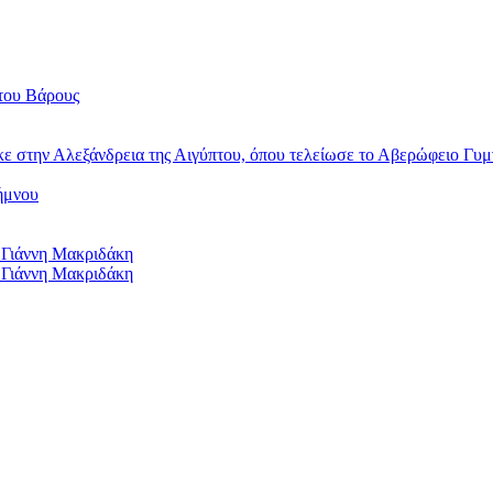
του Βάρους
κε στην Αλεξάνδρεια της Αιγύπτου, όπου τελείωσε το Αβερώφειο Γυμ
ήμνου
 Γιάννη Μακριδάκη
 Γιάννη Μακριδάκη