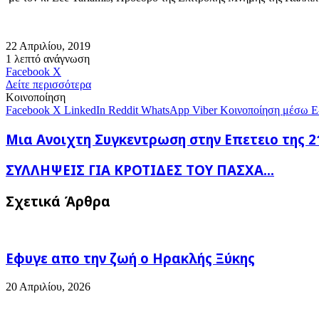
22 Απριλίου, 2019
1 λεπτό ανάγνωση
Messenger
Messenger
WhatsApp
Viber
Κοινοποίηση
Facebook
X
μέσω
Δείτε περισσότερα
E-
Κοινοποίηση
mail
Facebook
X
LinkedIn
Reddit
WhatsApp
Viber
Κοινοποίηση μέσω E
Μια
Μια Ανοιχτη Συγκεντρωση στην Επετειο της 21η
Ανοιχτη
Συγκεντρωση
ΣΥΛΛΗΨΕΙΣ
ΣΥΛΛΗΨΕΙΣ ΓΙΑ ΚΡΟΤΙΔΕΣ ΤΟΥ ΠΑΣΧΑ...
στην
ΓΙΑ
Επετειο
ΚΡΟΤΙΔΕΣ
Σχετικά Άρθρα
της
ΤΟΥ
21ης
ΠΑΣΧΑ...
Απριλιου,
που
τις
Εφυγε απο την ζωή o Ηρακλής Ξύκης
ειχε
απαγορευσει
20 Απριλίου, 2026
...