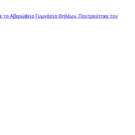
σε το Αβερώφειο Γυμνάσιο Θηλέων. Παντρεύτηκε τον