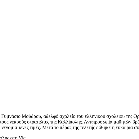
α το Γυμνάσιο Μούδρου, αδελφό σχολείο του ελληνικού σχολειου της
 στους νεκρούς στρατιώτες της Καλλίπολης. Αντιπροσωπία μαθητών 
 νενομισμενες τιμές. Μετά το πέρας της τελετής δόθηκε η ευκαιρία σ
ολης στη Vic