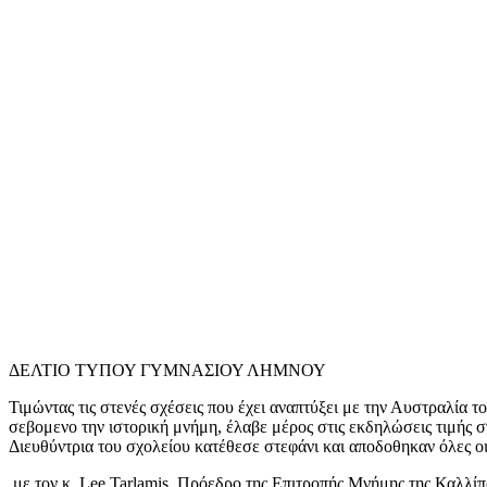
ΔΕΛΤΙΟ ΤΥΠΟΥ ΓΥΜΝΑΣΙΟΥ ΛΗΜΝΟΥ
Τιμώντας τις στενές σχέσεις που έχει αναπτύξει με την Αυστραλί
σεβομενο την ιστορική μνήμη, έλαβε μέρος στις εκδηλώσεις τιμής
Διευθύντρια του σχολείου κατέθεσε στεφάνι και αποδοθηκαν όλες οι
με τον κ. Lee Tarlamis, Πρόεδρο της Επιτροπής Μνήμης της Καλλίπ