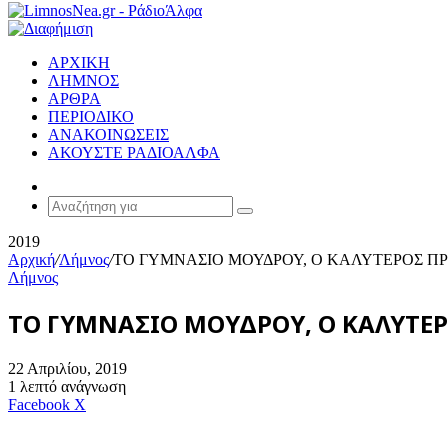
ΑΡΧΙΚΗ
ΛΗΜΝΟΣ
ΑΡΘΡΑ
ΠΕΡΙΟΔΙΚΟ
ΑΝΑΚΟΙΝΩΣΕΙΣ
ΑΚΟΥΣΤΕ ΡΑΔΙΟΑΛΦΑ
Random
Article
Αναζήτηση
για
2019
Αρχική
/
Λήμνος
/
ΤΟ ΓΥΜΝΑΣΙΟ ΜΟΥΔΡΟΥ, Ο ΚΑΛΥΤΕΡΟΣ Π
Λήμνος
ΤΟ ΓΥΜΝΑΣΙΟ ΜΟΥΔΡΟΥ, Ο ΚΑΛΥΤΕΡ
22 Απριλίου, 2019
1 λεπτό ανάγνωση
Messenger
Messenger
WhatsApp
Viber
Κοινοποίηση
Facebook
X
μέσω
E-