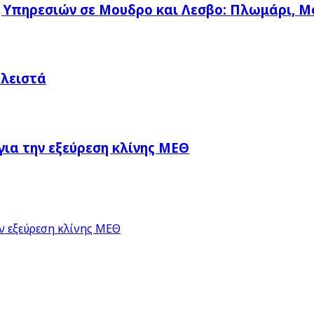
η Υπηρεσιών σε Μουδρο και Λεσβο: Πλωμάρι, Μ
Κλειστά
ια την εξεύρεση κλίνης ΜΕΘ
ν εξεύρεση κλίνης ΜΕΘ