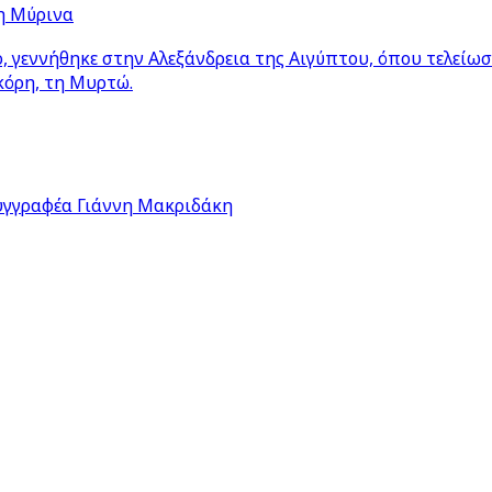
η Μύρινα
 γεννήθηκε στην Αλεξάνδρεια της Αιγύπτου, όπου τελείω
κόρη, τη Μυρτώ.
υγγραφέα Γιάννη Μακριδάκη