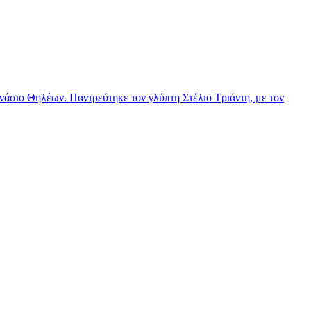
νάσιο Θηλέων. Παντρεύτηκε τον γλύπτη Στέλιο Τριάντη, με τον