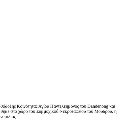
 Ορθόδοξης Κοινότητας Αγίου Παντελεημονος του Dandenong και
βρέθηκε στο χώρο του Συμμαχικού Νεκροταφείου του Μουδρου, η
υνομιλιας