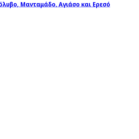
όλυβο, Μανταμάδο, Αγιάσο και Ερεσό